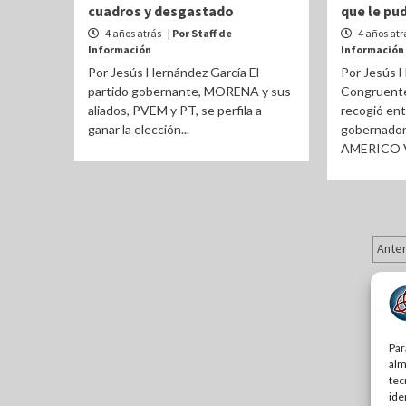
cuadros y desgastado
que le pu
4 años atrás
| Por Staff de
4 años atr
Información
Información
Por Jesús Hernández García El
Por Jesús 
partido gobernante, MORENA y sus
Congruente
aliados, PVEM y PT, se perfila a
recogió entr
ganar la elección...
gobernador 
AMERICO V
Pa
Anter
de
en
Par
alm
tec
ide