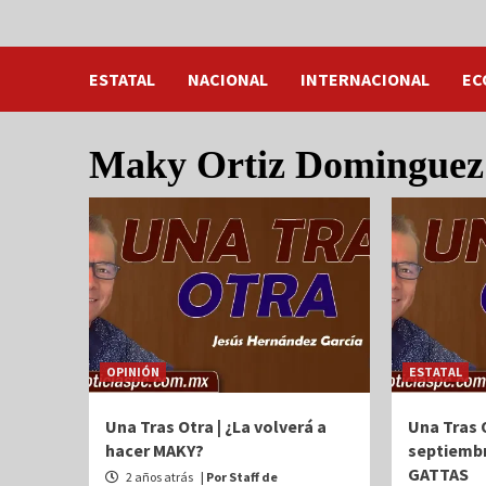
ESTATAL
NACIONAL
INTERNACIONAL
EC
Maky Ortiz Dominguez
OPINIÓN
ESTATAL
Una Tras Otra | ¿La volverá a
Una Tras O
hacer MAKY?
septiembr
GATTAS
2 años atrás
| Por Staff de