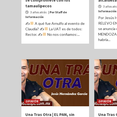
se compromete con los
alcaldesa
tamaulipecos
3 años atr
Información
3 años atrás
| Por Staff de
Información
Por Jesús 
RELEVO EN 
✍
A qué fue Arnulfo al evento de
se anuncia
Claudia? ✍
La UAT es de todos:
MENDOZA C
Rector. ✍
No nos confiamos:...
habría...
OPINIÓN
OPINIÓN
Una Tras Otra | EL PAN, sin
Una Tras O