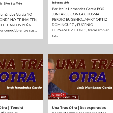
Información
ás
| Por Staff de
Por Jesús Hernández García POR
JUNTARSE CON LA CHUSMA
Hernández García NO
PERDIO EUGENIO…MAKY ORTIZ
ONDE NO TE INVITEN,
DOMINGUEZ y EUGENIO
O... CARLOS PEÑA
HERNANDEZ FLORES, fracasaron en
r conocido entre sus...
su...
OPINIÓN
Otra | Tendrá
Una Tras Otra | Desesperados