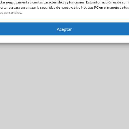
ctar negativamente a ciertas características y funciones. Esta información es de sum
ortancia para garantizar la seguridad de nuestro sitio Noticias PC en el manejo de tus
os personales.
Aceptar