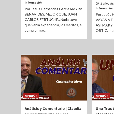
Información
2 años atr
Información
Por Jesús Hernández García MAYRA
BENAVIDES, MEJOR QUE, JUAN
Por Jesús 
CARLOS ZERTUCHE...Nada tuvo
VAYAS A D
que ver la experiencia, los méritos, el
ASI MAKYT
compromiso...
ORTIZ, mejo
OPINIÓN
OPINIÓN
Análisis y Comentario | Claudia
Una Tras 