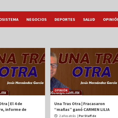
OSISTEMA
NEGOCIOS
DEPORTES
SALUD
OPINIÓ
OPINIÓN
tra | El 4 de
Una Tras Otra | Fracasaron
e, informe de
“mañas” ganó CARMEN LILIA
2 años atrás
| Por Staff de