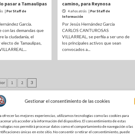
do pasar a Tamaulipas
camino, para Reynosa
ás
| Por Staff de
4 años atrás
| Por Staff de
Información
Hernández García.
Por Jesús Hernández García
 con las demandas que
CARLOS CANTUROSAS
e la ciudadanía, el
VILLARREAL, se perfila a ser uno de
electo de Tamaulipas,
los principales activos que sean
ILLARREAL...
convocados a...
ginación
ior
1
2
3
tradas
Gestionar el consentimiento de las cookies
a ofrecer las mejores experiencias, utilizamos tecnologías como las cookies para
acenar y/o acceder a la información del dispositivo. El consentimiento de estas
nologías nos permitirá procesar datos como el comportamiento de navegación o las
ntificaciones únicas en este sitio. No consentir o retirar el consentimiento, puede