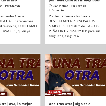
 Río Bravo
por reelegirse los irrelegibles
ás
| Por Staff de
3 años atrás
| Por Staff de
Información
Hernández García
Por Jesús Hernández García
LA UAT...Este viernes
DESFONDAN A REYNOSA LOS
 el relevo de, GUILLERMO
MAKYTOS...El "Falso" de CARLOS
AVAZOS, quien ya
PEÑA ORTIZ, "MAKYTO", para sus
amiguitos, asegura a...
ESTATAL
tra | AVA, lo mejor
Una Tras Otra | Rigo es el