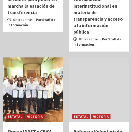
marcha la estación de
interinstitucional en
transferencia
materia de
transparencia y acceso
6 horas atrás
| Por Staff de
a la información
Información
pública
8 horas atrás
| Por Staff de
Información
ESTATAL
VICTORIA
ESTATAL
VICTORIA
Firman IDPET y CEAV
Refuerza Voluntariado