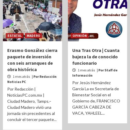
ESTATAL
MADERO
OPINIÓN
Erasmo González cierra
Una Tras Otra | Cuanta
paquete de inversión
bajeza la de conocido
con seis arranques de
funcionario
obra histórica
1 mes atrás
| Por Staff de
Información
1 mes atrás
| Por Redacción
Noticias PC
Por Jesús Hernández
García La ex Secretaria de
Por Redacción |
Bienestar Social en el
NoticiasPC.com.mx |
Gobierno de, FRANCISCO
Ciudad Madero, Tamps.–
GARCÍA CABEZA DE
Ciudad Madero vivió una
VACA, YAHLEEL...
jornada sin precedentes al
concluir el tercer paquete...