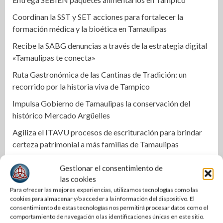
Coordinan la SST y SET acciones para fortalecer la
formación médica y la bioética en Tamaulipas
Recibe la SABG denuncias a través de la estrategia digital
«Tamaulipas te conecta»
Ruta Gastronómica de las Cantinas de Tradición: un
recorrido por la historia viva de Tampico
Impulsa Gobierno de Tamaulipas la conservación del
histórico Mercado Argüelles
Agiliza el ITAVU procesos de escrituración para brindar
certeza patrimonial a más familias de Tamaulipas
Ciudad Madero honra el legado inmortal de Roberto
Gestionar el consentimiento de
Cantoral con una emotiva velada artística y cultural
las cookies
Narro y De la Portilla cierran filas por Altamira
Para ofrecer las mejores experiencias, utilizamos tecnologías como las
cookies para almacenar y/o acceder a la información del dispositivo. El
Llama Abraham Vargas a recuperar la confianza de la base
consentimiento de estas tecnologías nos permitirá procesar datos como el
comportamiento de navegación o las identificaciones únicas en este sitio.
trabajadora del ISSSTE en Tamaulipas