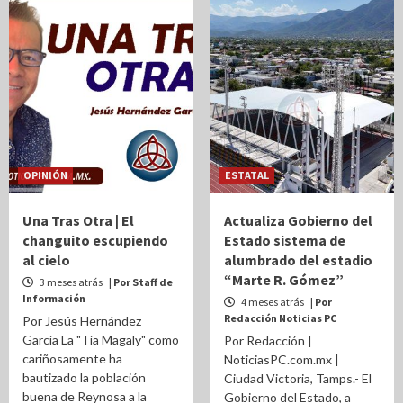
OPINIÓN
ESTATAL
Una Tras Otra | El
Actualiza Gobierno del
changuito escupiendo
Estado sistema de
al cielo
alumbrado del estadio
“Marte R. Gómez”
3 meses atrás
| Por Staff de
Información
4 meses atrás
| Por
Redacción Noticias PC
Por Jesús Hernández
García La "Tía Magaly" como
Por Redacción |
cariñosamente ha
NoticiasPC.com.mx |
bautizado la población
Ciudad Victoria, Tamps.- El
buena de Reynosa a la
Gobierno del Estado, a