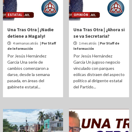
ESTATAL
OPINIÓN
Una Tras Otra | ¡Nadie
Una Tras Otra | ¿Ahora si
detiene a Magaly!
se va Secretaria?
4 semanas atrás
| Por Staff
1 mes atrás
| Por Staff de
de Información
Información
Por Jesús Hernández
Por Jesús Hernández
García Una serie de
García Un jugoso negocio
cambios comenzaron a
vinculado con parques
darse, desde la semana
eólicas distraen del aspecto
pasada, en áreas del
político al dirigente estatal
gabinete estatal...
del Partido...