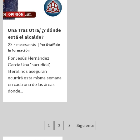
OPINIÓN
Una Tras Otra/ ¿Y dónde
está el alcalde?
4 meses atrás
| Por Staff de
Información
Por Jesús Hernández
García Una "sacudida",
literal, nos aseguran
ocurrirá esta misma semana
en cada una de las áreas
donde...
Paginación
1
2
3
Siguiente
de