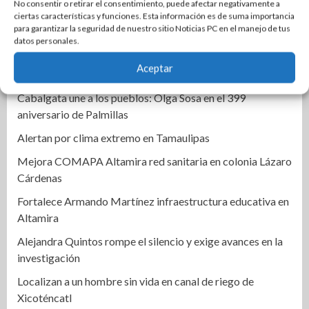
No consentir o retirar el consentimiento, puede afectar negativamente a
ciertas características y funciones. Esta información es de suma importancia
Mónica Villarreal impulsa la transformación de la entrada
para garantizar la seguridad de nuestro sitio Noticias PC en el manejo de tus
al Centro Histórico de Tampico
datos personales.
Activa IMSS protocolos por embarazo de niña de 11 años
Aceptar
en Matamoros
Cabalgata une a los pueblos: Olga Sosa en el 399
aniversario de Palmillas
Alertan por clima extremo en Tamaulipas
Mejora COMAPA Altamira red sanitaria en colonia Lázaro
Cárdenas
Fortalece Armando Martínez infraestructura educativa en
Altamira
Alejandra Quintos rompe el silencio y exige avances en la
investigación
Localizan a un hombre sin vida en canal de riego de
Xicoténcatl