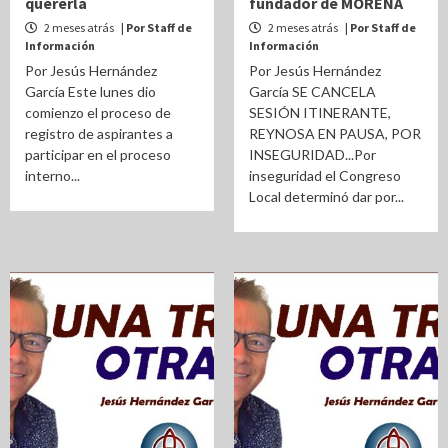
quererla
fundador de MORENA
2 meses atrás
| Por Staff de
2 meses atrás
| Por Staff de
Información
Información
Por Jesús Hernández
Por Jesús Hernández
García Este lunes dio
García SE CANCELA
comienzo el proceso de
SESIÓN ITINERANTE,
registro de aspirantes a
REYNOSA EN PAUSA, POR
participar en el proceso
INSEGURIDAD...Por
interno...
inseguridad el Congreso
Local determinó dar por...