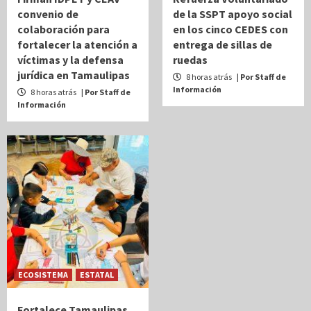
convenio de
de la SSPT apoyo social
colaboración para
en los cinco CEDES con
fortalecer la atención a
entrega de sillas de
víctimas y la defensa
ruedas
jurídica en Tamaulipas
8 horas atrás
| Por Staff de
Información
8 horas atrás
| Por Staff de
Información
ECOSISTEMA
ESTATAL
Fortalece Tamaulipas