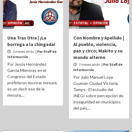
OPINIÓN
ESTATAL
OPINIÓN
Una Tras Otra | ¡La
Con Nombre y Apellido |
borrega a la chingada!
Al pueblo, violencia,
pan y circo; Makito y su
3 meses atrás
| Por Staff de
mundo alterno
Información
Por Jesús Hernández
3 meses atrás
| Por Staff de
Información
García Mientras en el
Congreso del Estado
Por Julio Manuel Loya
prefirieron mostrar mesura,
Guzmán Ciudad Victoria,
es un decir eso de la
Tamps.- El estudio del
mesura,...
INEGI sobre percepción de
inseguridad en municipios
del país,...