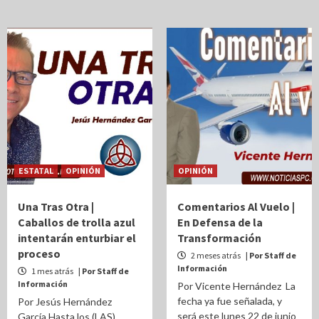
ESTATAL
OPINIÓN
OPINIÓN
Una Tras Otra |
Comentarios Al Vuelo |
Caballos de trolla azul
En Defensa de la
intentarán enturbiar el
Transformación
proceso
2 meses atrás
| Por Staff de
Información
1 mes atrás
| Por Staff de
Información
Por Vicente Hernández La
fecha ya fue señalada, y
Por Jesús Hernández
será este lunes 22 de junio
García Hasta los (LAS)