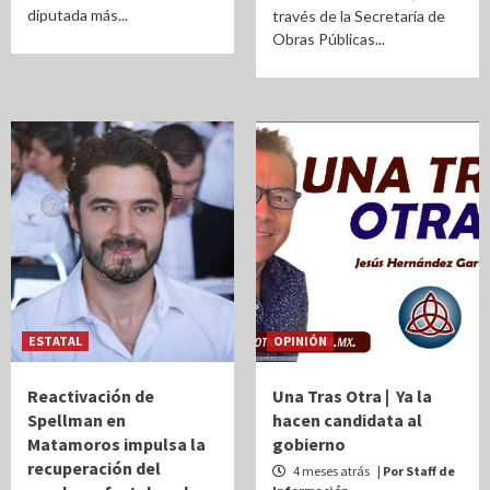
diputada más...
través de la Secretaría de
Obras Públicas...
ESTATAL
OPINIÓN
Reactivación de
Una Tras Otra | Ya la
Spellman en
hacen candidata al
Matamoros impulsa la
gobierno
recuperación del
4 meses atrás
| Por Staff de