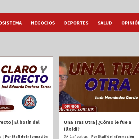
OSISTEMA
NEGOCIOS
DEPORTES
SALUD
OPINIÓ
OPINIÓN
recto | El botín del
Una Tras Otra | ¿Cómo le fue a
Illoldi?
ás
| Por Staff de Información
1 año atrás
| Por Staff de Información