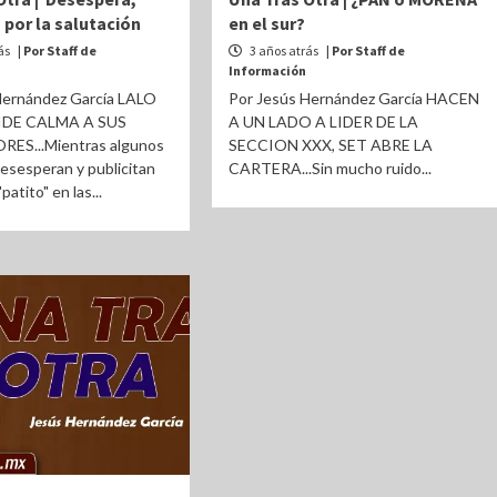
por la salutación
en el sur?
ás
| Por Staff de
3 años atrás
| Por Staff de
Información
Hernández García LALO
Por Jesús Hernández García HACEN
IDE CALMA A SUS
A UN LADO A LIDER DE LA
ES...Mientras algunos
SECCION XXX, SET ABRE LA
 desesperan y publicitan
CARTERA...Sin mucho ruido...
atito" en las...