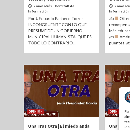
2 años atrás
| Por Staff de
2 años atr
Información
Información
Por J. Eduardo Pacheco Torres
✍
Ofrece
INCONGRUENTE CON LO QUE
recompensa
PRESUME DE UN GOBIERNO
Más educac
MUNICIPAL HUMANISTA, QUE ES
✍
Améri
TODO LO CONTRARIO...
puentes. 
OPINIÓN
OPINIÓN
Par
alm
tec
Una Tras Otra | El miedo anda
Una Tras 
ide