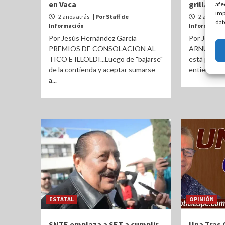
en Vaca
grilla
afe
imp
2 años atrás
| Por Staff de
2 años atr
dat
Información
Información
Por Jesús Hernández García
Por Jesús 
PREMIOS DE CONSOLACION AL
ARNULFO 
TICO E ILLOLDI...Luego de "bajarse"
está por cu
de la contienda y aceptar sumarse
entiende ent
a...
ESTATAL
OPINIÓN
SNTE emplaza a SET a cumplir
Una Tras 