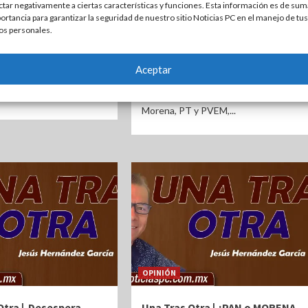
candidato para tan poca
ctar negativamente a ciertas características y funciones. Esta información es de sum
ortancia para garantizar la seguridad de nuestro sitio Noticias PC en el manejo de tus
oposición
ás
| Por Staff de
os personales.
2 años atrás
| Por Staff de
Información
Hernández García
RODRIGUEZ TREVIÑO
Por Jesús Hernández García Como
Aceptar
mplir 80 años de edad, se
era de esperarse, apenas pisó
onces la frivolidad con...
territorio conocido y el candidato de
Morena, PT y PVEM,...
OPINIÓN
Otra | Desespera,
Una Tras Otra | ¿PAN o MORENA