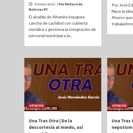
9 meses atrás
| Por Redacción
Por José E
Noticias PC
Nace la ide
El alcalde de Altamira inaugura
Ahorro que 
cancha de cachibol con cubierta
trabajadores
metálica y gestiona la integración de
personal municipal a la...
OPINIÓN
OPINIÓN
Una Tras Otra | De la
Una Tras O
descortesía al miedo, así
nepotism