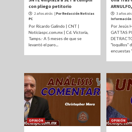
con pliego petitorio
ARNULFO, 
2 años atrás
| Por Redacción Noticias
3 años atr
PC
Información
Por Ricardo Galindo | CNT |
Por Jesús 
Noticiaspc.com.mx | Cd. Victoria,
GATTAS P
Tamps.- A 5 meses de que se
DETRACTOR
levantó el paro...
"loquillos"
encuestas "p
OPINIÓN
OPINIÓN