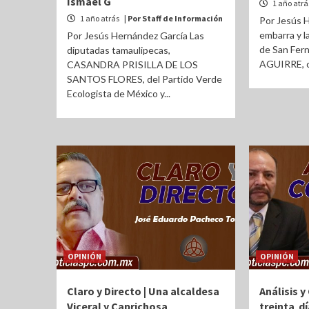
Ismael G
1 año atr
1 año atrás
| Por Staff de Información
Por Jesús 
embarra y la
Por Jesús Hernández García Las
de San Fe
diputadas tamaulipecas,
AGUIRRE, c
CASANDRA PRISILLA DE LOS
SANTOS FLORES, del Partido Verde
Ecologista de México y...
OPINIÓN
OPINIÓN
Claro y Directo | Una alcaldesa
Análisis y
Viceral y Caprichosa
treinta d