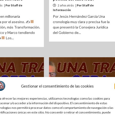
ás
| Por Staff de
2 años atrás
| Por Staff de
Información
n millonaria
Por Jesús Hernández García Una
 por el asesino. ✍
cronología muy clara y precisa fue la
ión, más Transformación.
que presentó la Consejera Jurídica
co y Marco tendiendo
del Gobierno de...
✍
Los...
Gestionar el consentimiento de las cookies
a ofrecer las mejores experiencias, utilizamos tecnologías como las cookies para
OPINIÓN
acenar y/o acceder a la información del dispositivo. El consentimiento de estas
nologías nos permitirá procesar datos como el comportamiento de navegación o las
Otra | Trabajo mata
Una Tras Otra | Mucho
ntificaciones únicas en este sitio. No consentir o retirar el consentimiento, puede