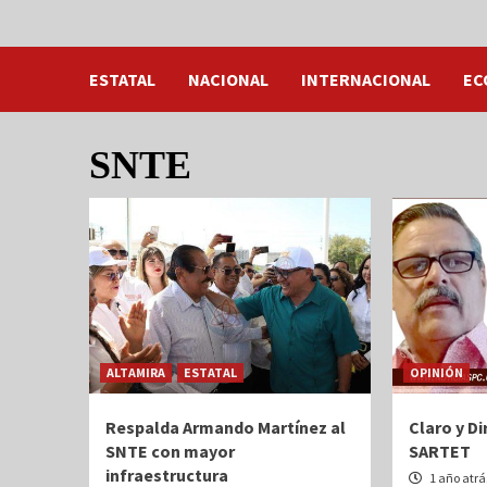
ESTATAL
NACIONAL
INTERNACIONAL
EC
SNTE
ALTAMIRA
ESTATAL
OPINIÓN
Respalda Armando Martínez al
Claro y Di
SNTE con mayor
SARTET
infraestructura
1 año atr