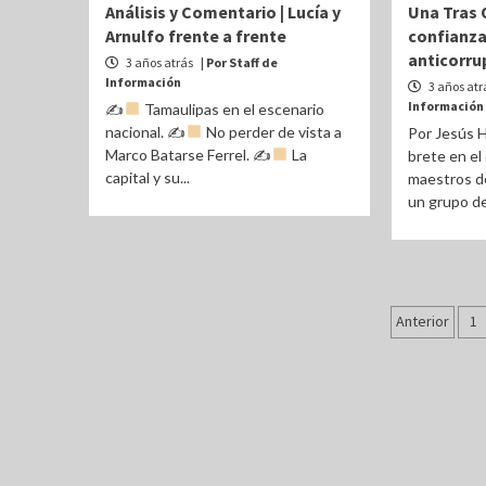
Análisis y Comentario | Lucía y
Una Tras O
Arnulfo frente a frente
confianza
anticorru
3 años atrás
| Por Staff de
Información
3 años atr
Información
✍
Tamaulipas en el escenario
nacional. ✍
No perder de vista a
Por Jesús 
Marco Batarse Ferrel. ✍
La
brete en el
capital y su...
maestros de
un grupo de.
Pagina
Anterior
1
de
entrad