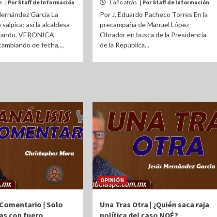
ás
| Por Staff de Información
1 año atrás
| Por Staff de Información
Hernández García La
Por J. Eduardo Pacheco Torres En la
 salpica; así la alcaldesa
precampaña de Manuel López
rnando, VERONICA
Obrador en busca de la Presidencia
ambiando de fecha,...
de la Republica...
OPINIÓN
 Comentario | Solo
Una Tras Otra | ¿Quién saca raja
ías con fuero
política del caso NOÉ?