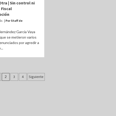
tra | Sin control ni
 Fiscal
pción
ás
| Por Staff de
Hernández García Vaya
 que se metieron varios
nunciados por agredir a
..
ción
2
3
4
Siguiente
as