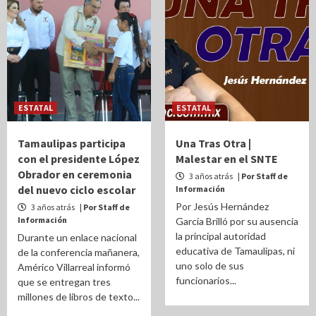
ESTATAL
ESTATAL
Tamaulipas participa
Una Tras Otra |
con el presidente López
Malestar en el SNTE
Obrador en ceremonia
3 años atrás
| Por Staff de
del nuevo ciclo escolar
Información
Por Jesús Hernández
3 años atrás
| Por Staff de
Información
García Brilló por su ausencia
la principal autoridad
Durante un enlace nacional
educativa de Tamaulipas, ni
de la conferencia mañanera,
uno solo de sus
Américo Villarreal informó
funcionarios...
que se entregan tres
millones de libros de texto...