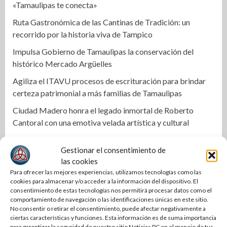
«Tamaulipas te conecta»
Ruta Gastronómica de las Cantinas de Tradición: un
recorrido por la historia viva de Tampico
Impulsa Gobierno de Tamaulipas la conservación del
histórico Mercado Argüelles
Agiliza el ITAVU procesos de escrituración para brindar
certeza patrimonial a más familias de Tamaulipas
Ciudad Madero honra el legado inmortal de Roberto
Cantoral con una emotiva velada artística y cultural
Narro y De la Portilla cierran filas por Altamira
Gestionar el consentimiento de
Llama Abraham Vargas a recuperar la confianza de la base
las cookies
trabajadora del ISSSTE en Tamaulipas
Para ofrecer las mejores experiencias, utilizamos tecnologías como las
cookies para almacenar y/o acceder a la información del dispositivo. El
Mónica Villarreal impulsa la transformación de la entrada
consentimiento de estas tecnologías nos permitirá procesar datos como el
al Centro Histórico de Tampico
comportamiento de navegación o las identificaciones únicas en este sitio.
No consentir o retirar el consentimiento, puede afectar negativamente a
Activa IMSS protocolos por embarazo de niña de 11 años
ciertas características y funciones. Esta información es de suma importancia
para garantizar la seguridad de nuestro sitio Noticias PC en el manejo de tus