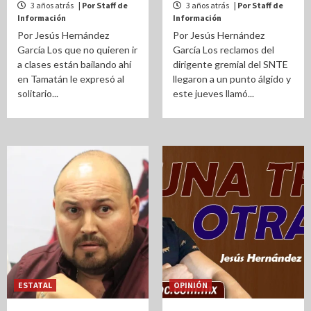
3 años atrás
| Por Staff de
3 años atrás
| Por Staff de
Información
Información
Por Jesús Hernández
Por Jesús Hernández
García Los que no quieren ir
García Los reclamos del
a clases están bailando ahí
dirigente gremial del SNTE
en Tamatán le expresó al
llegaron a un punto álgido y
solitario...
este jueves llamó...
ESTATAL
OPINIÓN