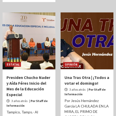
ESTATAL
OPINIÓN
Presiden Chucho Nader
Una Tras Otra | ¡Todos a
y Aída Féres Inicio del
votar el domingo!
Mes de la Educación
3 años atrás
| Por Staff de
Especial
Información
Por Jesús Hernández
3 años atrás
| Por Staff de
Información
García LA CHULADA EN LA
MIRA, EL PRIMO DE
Tampico, Tamps.- Al