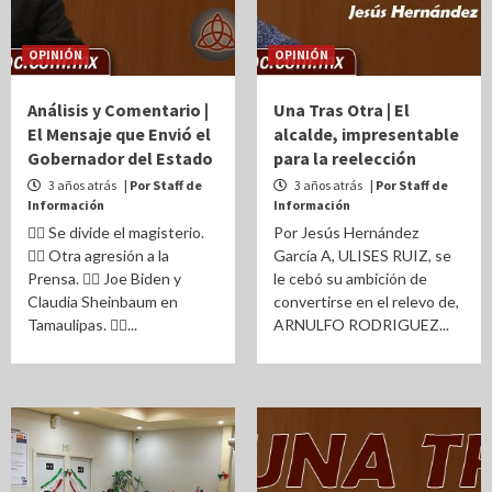
OPINIÓN
OPINIÓN
Análisis y Comentario |
Una Tras Otra | El
El Mensaje que Envió el
alcalde, impresentable
Gobernador del Estado
para la reelección
3 años atrás
| Por Staff de
3 años atrás
| Por Staff de
Información
Información
✍🏻 Se divide el magisterio.
Por Jesús Hernández
✍🏻 Otra agresión a la
García A, ULISES RUIZ, se
Prensa. ✍🏻 Joe Biden y
le cebó su ambición de
Claudia Sheinbaum en
convertirse en el relevo de,
Tamaulipas. ✍🏻...
ARNULFO RODRIGUEZ...