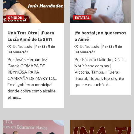
OPINIÓN
ESTATAL
Una Tras Otra | ¡Fuera
¡Ya basta!; no queremos
Lucía Aimé de la SET!
a Aimé
3 años atrás
| Por Staff de
3 años atrás
| Por Staff de
Información
Información
Por Jesús Hernández
Por Ricardo Galindo | CNT |
García COMAPA DE
Noticiaspc.com.mx |
REYNOSA PARA
Victoria, Tamps.- ¡Fuera!,
CAMPAÑA DE MAKYTO…
¡fuera!, ¡fuera!, fue el grito
En el gobierno municipal
que se escuchó al...
donde cobra como alcalde
el hijo...