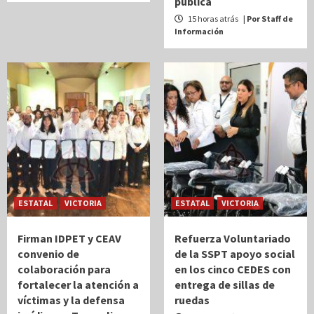
pública
15 horas atrás
| Por Staff de
Información
ESTATAL
VICTORIA
ESTATAL
VICTORIA
Firman IDPET y CEAV
Refuerza Voluntariado
convenio de
de la SSPT apoyo social
colaboración para
en los cinco CEDES con
fortalecer la atención a
entrega de sillas de
víctimas y la defensa
ruedas