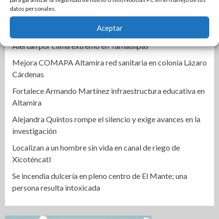
en Matamoros
datos personales.
Cabalgata une a los pueblos: Olga Sosa en el 399
Aceptar
aniversario de Palmillas
Alertan por clima extremo en Tamaulipas
Mejora COMAPA Altamira red sanitaria en colonia Lázaro
Cárdenas
Fortalece Armando Martínez infraestructura educativa en
Altamira
Alejandra Quintos rompe el silencio y exige avances en la
investigación
Localizan a un hombre sin vida en canal de riego de
Xicoténcatl
Se incendia dulcería en pleno centro de El Mante; una
persona resulta intoxicada