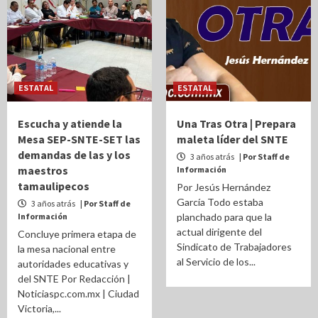
ESTATAL
ESTATAL
Escucha y atiende la
Una Tras Otra | Prepara
Mesa SEP-SNTE-SET las
maleta líder del SNTE
demandas de las y los
3 años atrás
| Por Staff de
maestros
Información
tamaulipecos
Por Jesús Hernández
García Todo estaba
3 años atrás
| Por Staff de
Información
planchado para que la
actual dirigente del
Concluye primera etapa de
Sindicato de Trabajadores
la mesa nacional entre
al Servicio de los...
autoridades educativas y
del SNTE Por Redacción |
Noticiaspc.com.mx | Ciudad
Victoria,...