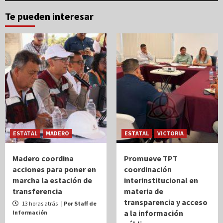
Te pueden interesar
ESTATAL
MADERO
ESTATAL
VICTORIA
Madero coordina
Promueve TPT
acciones para poner en
coordinación
marcha la estación de
interinstitucional en
transferencia
materia de
transparencia y acceso
13 horas atrás
| Por Staff de
a la información
Información