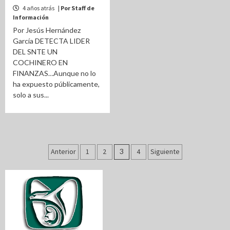
4 años atrás
| Por Staff de
Información
Por Jesús Hernández
García DETECTA LIDER
DEL SNTE UN
COCHINERO EN
FINANZAS…Aunque no lo
ha expuesto públicamente,
solo a sus...
Paginación
Anterior
1
2
3
4
Siguiente
de
entradas