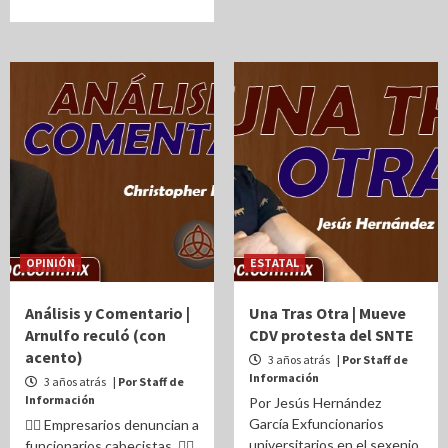
OPINIÓN
ESTATAL
Análisis y Comentario |
Una Tras Otra | Mueve
Arnulfo reculó (con
CDV protesta del SNTE
acento)
3 años atrás
| Por Staff de
Información
3 años atrás
| Por Staff de
Información
Por Jesús Hernández
García Exfuncionarios
✍🏻 Empresarios denuncian a
universitarios en el sexenio
funcionarios cabecistas. ✍🏻