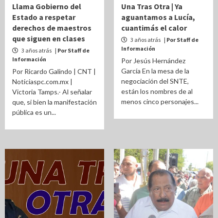
Llama Gobierno del
Una Tras Otra | Ya
Estado a respetar
aguantamos a Lucía,
derechos de maestros
cuantimás el calor
que siguen en clases
3 años atrás
| Por Staff de
Información
3 años atrás
| Por Staff de
Información
Por Jesús Hernández
García En la mesa de la
Por Ricardo Galindo | CNT |
negociación del SNTE,
Noticiaspc.com.mx |
están los nombres de al
Victoria Tamps.- Al señalar
menos cinco personajes...
que, si bien la manifestación
pública es un...