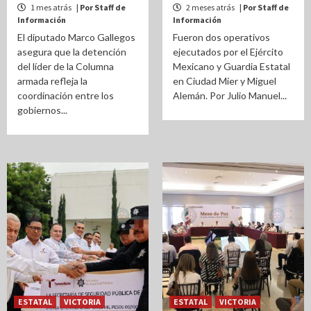
1 mes atrás
| Por Staff de
2 meses atrás
| Por Staff de
Información
Información
El diputado Marco Gallegos
Fueron dos operativos
asegura que la detención
ejecutados por el Ejército
del líder de la Columna
Mexicano y Guardia Estatal
armada refleja la
en Ciudad Mier y Miguel
coordinación entre los
Alemán. Por Julio Manuel...
gobiernos...
ESTATAL
VICTORIA
ESTATAL
VICTORIA