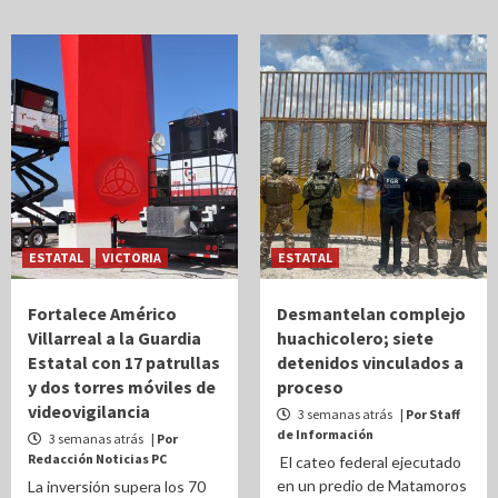
ESTATAL
VICTORIA
ESTATAL
Fortalece Américo
Desmantelan complejo
Villarreal a la Guardia
huachicolero; siete
Estatal con 17 patrullas
detenidos vinculados a
y dos torres móviles de
proceso
videovigilancia
3 semanas atrás
| Por Staff
de Información
3 semanas atrás
| Por
Redacción Noticias PC
El cateo federal ejecutado
en un predio de Matamoros
La inversión supera los 70