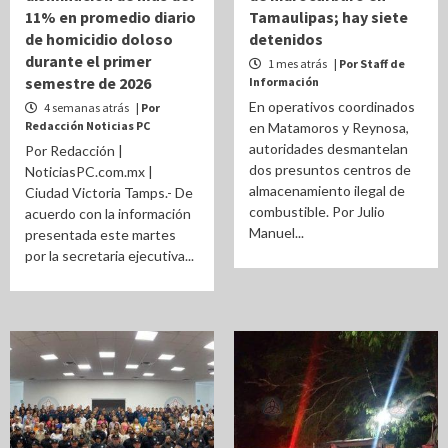
11% en promedio diario
Tamaulipas; hay siete
de homicidio doloso
detenidos
durante el primer
1 mes atrás
| Por Staff de
semestre de 2026
Información
En operativos coordinados
4 semanas atrás
| Por
Redacción Noticias PC
en Matamoros y Reynosa,
autoridades desmantelan
Por Redacción |
dos presuntos centros de
NoticiasPC.com.mx |
almacenamiento ilegal de
Ciudad Victoria Tamps.- De
combustible. Por Julio
acuerdo con la información
Manuel...
presentada este martes
por la secretaria ejecutiva...