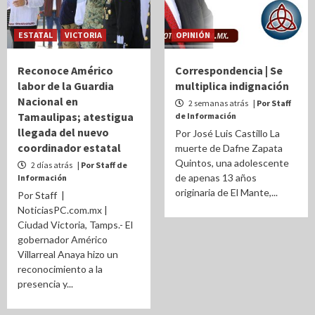
ESTATAL
VICTORIA
OPINIÓN
Reconoce Américo
Correspondencia | Se
labor de la Guardia
multiplica indignación
Nacional en
2 semanas atrás
| Por Staff
Tamaulipas; atestigua
de Información
llegada del nuevo
Por José Luis Castillo La
coordinador estatal
muerte de Dafne Zapata
Quintos, una adolescente
2 días atrás
| Por Staff de
de apenas 13 años
Información
originaria de El Mante,...
Por Staff |
NoticiasPC.com.mx |
Ciudad Victoria, Tamps.- El
gobernador Américo
Villarreal Anaya hizo un
reconocimiento a la
presencia y...