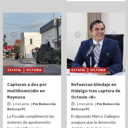
ESTATAL
VICTORIA
ESTATAL
VICTORIA
Capturan a dos por
Refuerzan blindaje en
multihomicidio en
Hidalgo tras captura de
Reynosa
Octavio «N»
1 mes atrás
| Por Redacción
1 mes atrás
| Por Redacción
Noticias PC
Noticias PC
La Fiscalía cumplimentó las
El diputado Marco Gallegos
órdenes de aprehensión
asegura que la detención