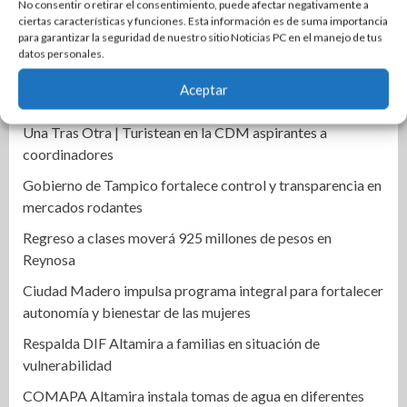
No consentir o retirar el consentimiento, puede afectar negativamente a
ciertas características y funciones. Esta información es de suma importancia
Se incendia dulcería en pleno centro de El Mante; una
para garantizar la seguridad de nuestro sitio Noticias PC en el manejo de tus
persona resulta intoxicada
datos personales.
Lupe González anuncia regreso político y busca alcaldía
Aceptar
de Ciudad Madero
Una Tras Otra | Turistean en la CDM aspirantes a
coordinadores
Gobierno de Tampico fortalece control y transparencia en
mercados rodantes
Regreso a clases moverá 925 millones de pesos en
Reynosa
Ciudad Madero impulsa programa integral para fortalecer
autonomía y bienestar de las mujeres
Respalda DIF Altamira a familias en situación de
vulnerabilidad
COMAPA Altamira instala tomas de agua en diferentes