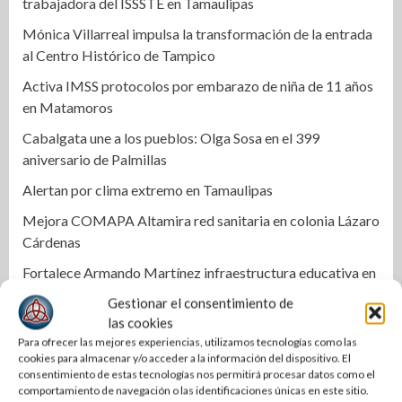
trabajadora del ISSSTE en Tamaulipas
Mónica Villarreal impulsa la transformación de la entrada
al Centro Histórico de Tampico
Activa IMSS protocolos por embarazo de niña de 11 años
en Matamoros
Cabalgata une a los pueblos: Olga Sosa en el 399
aniversario de Palmillas
Alertan por clima extremo en Tamaulipas
Mejora COMAPA Altamira red sanitaria en colonia Lázaro
Cárdenas
Fortalece Armando Martínez infraestructura educativa en
Altamira
Gestionar el consentimiento de
las cookies
Alejandra Quintos rompe el silencio y exige avances en la
Para ofrecer las mejores experiencias, utilizamos tecnologías como las
investigación
cookies para almacenar y/o acceder a la información del dispositivo. El
consentimiento de estas tecnologías nos permitirá procesar datos como el
Localizan a un hombre sin vida en canal de riego de
comportamiento de navegación o las identificaciones únicas en este sitio.
Xicoténcatl