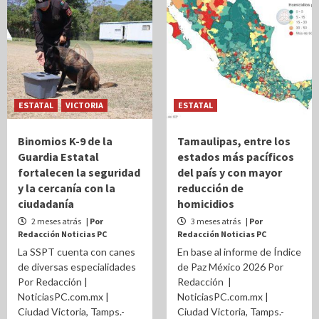
ESTATAL
VICTORIA
ESTATAL
Binomios K-9 de la
Tamaulipas, entre los
Guardia Estatal
estados más pacíficos
fortalecen la seguridad
del país y con mayor
y la cercanía con la
reducción de
ciudadanía
homicidios
2 meses atrás
| Por
3 meses atrás
| Por
Redacción Noticias PC
Redacción Noticias PC
La SSPT cuenta con canes
En base al informe de Índice
de diversas especialidades
de Paz México 2026 Por
Por Redacción |
Redacción |
NoticiasPC.com.mx |
NoticiasPC.com.mx |
Ciudad Victoria, Tamps.-
Ciudad Victoria, Tamps.-