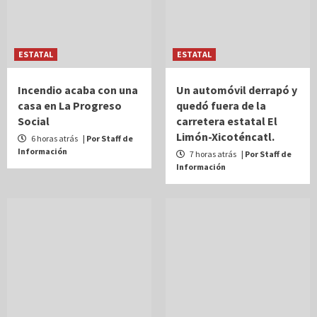
ESTATAL
ESTATAL
Incendio acaba con una
Un automóvil derrapó y
casa en La Progreso
quedó fuera de la
Social
carretera estatal El
Limón-Xicoténcatl.
6 horas atrás
| Por Staff de
Información
7 horas atrás
| Por Staff de
Información