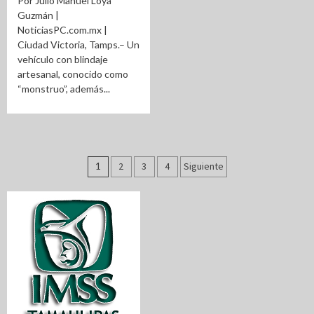
Por Julio Manuel Loya
Guzmán |
NoticiasPC.com.mx |
Ciudad Victoria, Tamps.– Un
vehículo con blindaje
artesanal, conocido como
“monstruo”, además...
Paginación
1
2
3
4
Siguiente
de
entradas