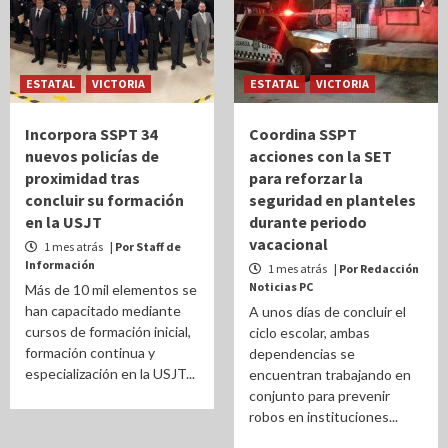
ESTATAL
VICTORIA
ESTATAL
VICTORIA
Incorpora SSPT 34
Coordina SSPT
nuevos policías de
acciones con la SET
proximidad tras
para reforzar la
concluir su formación
seguridad en planteles
en la USJT
durante periodo
vacacional
1 mes atrás
| Por Staff de
Información
1 mes atrás
| Por Redacción
Noticias PC
Más de 10 mil elementos se
han capacitado mediante
A unos días de concluir el
cursos de formación inicial,
ciclo escolar, ambas
formación continua y
dependencias se
especialización en la USJT...
encuentran trabajando en
conjunto para prevenir
robos en instituciones...