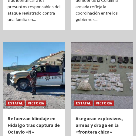
tras identificar a los
del líder de la Columna
presuntos responsables del
armada refleja la
ataque registrado contra
coordinación entre los
una familia en...
gobiernos...
ESTATAL
VICTORIA
ESTATAL
VICTORIA
Refuerzan blindaje en
Aseguran explosivos,
Hidalgo tras captura de
armas y droga en la
Octavio «N»
«frontera chica»