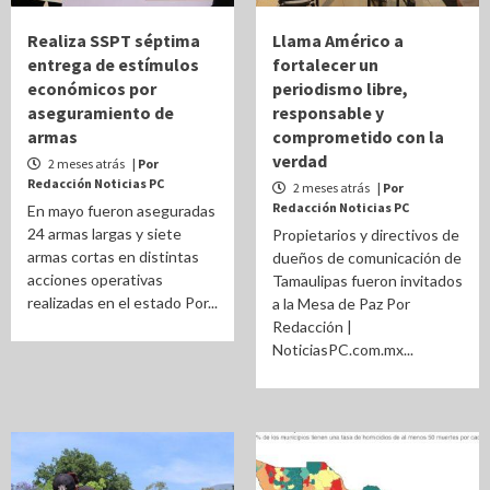
Realiza SSPT séptima
Llama Américo a
entrega de estímulos
fortalecer un
económicos por
periodismo libre,
aseguramiento de
responsable y
armas
comprometido con la
verdad
2 meses atrás
| Por
Redacción Noticias PC
2 meses atrás
| Por
Redacción Noticias PC
En mayo fueron aseguradas
24 armas largas y siete
Propietarios y directivos de
armas cortas en distintas
dueños de comunicación de
acciones operativas
Tamaulipas fueron invitados
realizadas en el estado Por...
a la Mesa de Paz Por
Redacción |
NoticiasPC.com.mx...