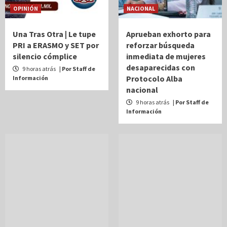
OPINIÓN
NACIONAL
Una Tras Otra | Le tupe
Aprueban exhorto para
PRI a ERASMO y SET por
reforzar búsqueda
silencio cómplice
inmediata de mujeres
desaparecidas con
9 horas atrás
| Por Staff de
Protocolo Alba
Información
nacional
9 horas atrás
| Por Staff de
Información