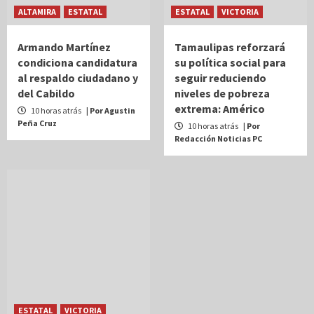
ALTAMIRA
ESTATAL
ESTATAL
VICTORIA
Armando Martínez
Tamaulipas reforzará
condiciona candidatura
su política social para
al respaldo ciudadano y
seguir reduciendo
del Cabildo
niveles de pobreza
extrema: Américo
10 horas atrás
| Por Agustin
Peña Cruz
10 horas atrás
| Por
Redacción Noticias PC
ESTATAL
VICTORIA