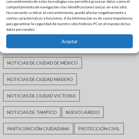
consentimiento de estas tecnologías nos permitirá procesar datos como el
comportamiento de navegación o las identificaciones únicas en este sitio.
No consentir o retirar el consentimiento, puede afectar negativamente a
INFRAESTRUCTURA URBANA
MATAMOROS
ciertas características y funciones. Esta información es de suma importancia
para garantizar la seguridad de nuestro sitio Noticias PC en el manejo de tus
datos personales.
MORENA
MÓNICA VILLARREAL ANAYA
Aceptar
NOTICIAS DE CIUDAD ALTAMIRA
NOTICIAS DE CIUDAD DE MÉXICO
NOTICIAS DE CIUDAD MADERO
NOTICIAS DE CIUDAD VICTORIA
NOTICIAS DE TAMPICO
NUEVO LAREDO
PARTICIPACIÓN CIUDADANA
PROTECCIÓN CIVIL