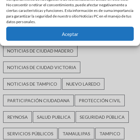
MORENA
MÓNICA VILLARREAL ANAYA
No consentir o retirar el consentimiento, puede afectar negativamente a
ciertas características y funciones. Esta información es de suma importancia
para garantizar la seguridad de nuestro sitio Noticias PC en el manejo de tus
NOTICIAS DE CIUDAD ALTAMIRA
datos personales.
Aceptar
NOTICIAS DE CIUDAD DE MÉXICO
NOTICIAS DE CIUDAD MADERO
NOTICIAS DE CIUDAD VICTORIA
NOTICIAS DE TAMPICO
NUEVO LAREDO
PARTICIPACIÓN CIUDADANA
PROTECCIÓN CIVIL
REYNOSA
SALUD PUBLICA
SEGURIDAD PÚBLICA
SERVICIOS PÚBLICOS
TAMAULIPAS
TAMPICO