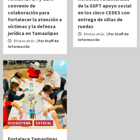
convenio de
de la SSPT apoyo social
colaboración para
en los cinco CEDES con
fortalecer la atención a
entrega de sillas de
víctimas y la defensa
ruedas
jurídica en Tamaulipas
8 horas atrás
| Por Staff de
Información
8 horas atrás
| Por Staff de
Información
ECOSISTEMA
ESTATAL
Fortalece Tamaulipas