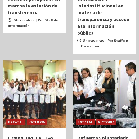
marcha la estación de
interinstitucional en
transferencia
materia de
transparencia y acceso
6 horas atrás
| Por Staff de
a la información
Información
pública
8 horas atrás
| Por Staff de
Información
ESTATAL
VICTORIA
ESTATAL
VICTORIA
Firman IDPET y CEAV
Refuerza Voluntariado