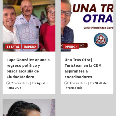
ESTATAL
MADERO
OPINIÓN
Lupe González anuncia
Una Tras Otra |
regreso político y
Turistean en la CDM
busca alcaldía de
aspirantes a
Ciudad Madero
coordinadores
2 horas atrás
| Por Agustin
3 horas atrás
| Por Staff de
Peña Cruz
Información