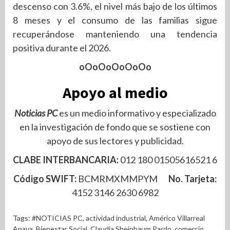
descenso con 3.6%, el nivel más bajo de los últimos
8 meses y el consumo de las familias sigue
recuperándose manteniendo una tendencia
positiva durante el 2026.
oOoOoOoOoOo
Apoyo al medio
Noticias PC
es un medio informativo y especializado
en la investigación de fondo que se sostiene con
apoyo de sus lectores y publicidad.
CLABE INTERBANCARIA:
012 180 01505616521 6
Código SWIFT:
BCMRMXMMPYM
No. Tarjeta:
4152 3146 2630 6982
Tags:
#NOTICIAS PC
,
actividad industrial
,
Américo Villarreal
Anaya
,
Bienestar Social
,
Claudia Sheinbaum Pardo
,
comercio