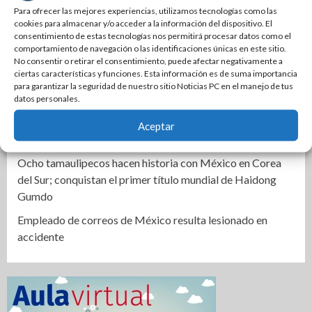
Impulsa Tamaulipas exportación de productos locales con
Para ofrecer las mejores experiencias, utilizamos tecnologías como las
cookies para almacenar y/o acceder a la información del dispositivo. El
programa “De Tamaulipas para Texas, exportar también
consentimiento de estas tecnologías nos permitirá procesar datos como el
es para ti”
comportamiento de navegación o las identificaciones únicas en este sitio.
No consentir o retirar el consentimiento, puede afectar negativamente a
Instala Sector Salud Comité Estatal de Calidad en Salud
ciertas características y funciones. Esta información es de suma importancia
para garantizar un trato digno y humanitario a los
para garantizar la seguridad de nuestro sitio Noticias PC en el manejo de tus
pacientes
datos personales.
Promueve CEDES Altamira reinserción social con
Aceptar
exposición y venta de artesanías “OVNI-CEDES”
Ocho tamaulipecos hacen historia con México en Corea
del Sur; conquistan el primer título mundial de Haidong
Gumdo
Empleado de correos de México resulta lesionado en
accidente