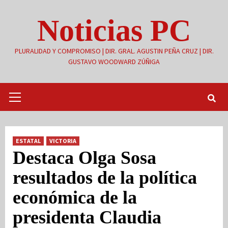
Saltar
Noticias PC
al
contenido
PLURALIDAD Y COMPROMISO | DIR. GRAL. AGUSTIN PEÑA CRUZ | DIR.
GUSTAVO WOODWARD ZÚÑIGA
Menú
primario
ESTATAL
VICTORIA
Destaca Olga Sosa
resultados de la política
económica de la
presidenta Claudia