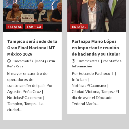
ESTATAL
TAMPICO
ESTATAL
Tampico será sede de la
Participa Mario López
Gran Final Nacional MT
en importante reunión
México 2026
de hacienda y su titular
9 meses atrás
| Por Agustin
10 meses atrás
| Por Staff de
Peña Cruz
Información
El mayor encuentro de
Por Eduardo Pacheco T |
operadores de
InfoTam |
tractocamión del país Por
NoticiasPC.com.mx |
Agustín Peña Cruz |
Ciudad Victoria, Tamps.- El
NoticiasPC.com.mx |
día de ayer el Diputado
Tampico, Tamps.– La
Federal Mario...
ciudad...