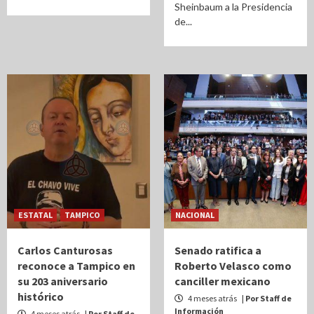
Sheinbaum a la Presidencia
de...
ESTATAL
TAMPICO
NACIONAL
Carlos Canturosas
Senado ratifica a
reconoce a Tampico en
Roberto Velasco como
su 203 aniversario
canciller mexicano
histórico
4 meses atrás
| Por Staff de
Información
4 meses atrás
| Por Staff de