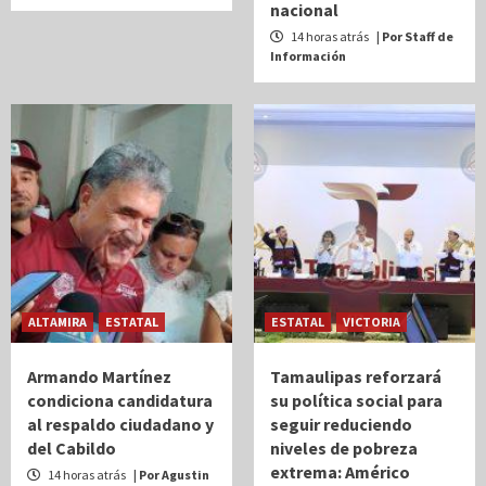
nacional
14 horas atrás
| Por Staff de
Información
ALTAMIRA
ESTATAL
ESTATAL
VICTORIA
Armando Martínez
Tamaulipas reforzará
condiciona candidatura
su política social para
al respaldo ciudadano y
seguir reduciendo
del Cabildo
niveles de pobreza
extrema: Américo
14 horas atrás
| Por Agustin