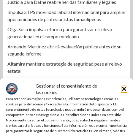
Justicia para Dafne reabre heridas familiares y legales
Impulsa STPS movilidad laboral internacional para ampliar
oportunidades de profesionistas tamaulipecos
Olga Sosa impulsa reforma para garantizar el relevo
generacional en el campo mexicano
Armando Martínez abrirá evaluación pública antes de su
segundo informe
Altamira mantiene estrategia de seguridad pese al relevo
estatal
Una Tras Otra | Colosio va por Sonora, Adrián por Nuevo
Gestionar el consentimiento de
León
las cookies
Tamaulipas sigue impulsando una agenda de
Para ofrecer las mejores experiencias, utilizamos tecnologías como las
cookies para almacenar y/o acceder a la información del dispositivo. El
infraestructura con sentido humanista
consentimiento de estas tecnologías nos permitirá procesar datos como el
comportamiento de navegación o las identificaciones únicas en este sitio.
Ciclista termina lesionado tras impactarse contra la puerta
No consentir o retirar el consentimiento, puede afectar negativamente a
de un automóvil
ciertas características y funciones. Esta información es de suma importancia
para garantizar la seguridad de nuestro sitio Noticias PC en el manejo de tus