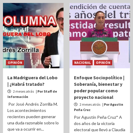
OPINIÓN
NACIONAL
OPINIÓN
La Madriguera del Lobo
Enfoque Sociopolítico |
| ¿Habrá tratado?
Soberanía, bienestar y
poder popular como
2 meses atrás
| Por Staff de
proyecto nacional
Información
Por José Andrés Zorrilla M.
2 meses atrás
| Por Agustin
Peña Cruz
Los acontecimientos
recientes pueden generar
Por Agustín Peña Cruz* A
una duda razonable sobre lo
dos años de la victoria
que va a ocurrir en...
electoral que llevó a Claudia