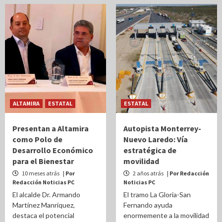
ALTAMIRA
ESTATAL
ESTATAL
Presentan a Altamira
Autopista Monterrey-
como Polo de
Nuevo Laredo: Vía
Desarrollo Económico
estratégica de
para el Bienestar
movilidad
10 meses atrás
| Por
2 años atrás
| Por Redacción
Redacción Noticias PC
Noticias PC
El alcalde Dr. Armando
El tramo La Gloria-San
Martínez Manríquez,
Fernando ayuda
destaca el potencial
enormemente a la movilidad