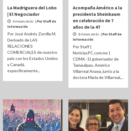
La Madriguera del Lobo
Acompaña Américo a la
| El Negociador
presidenta Sheinbaum
en celebración de 7
6 meses atrás
| Por Staff de
años de la 4T
Información
Por José Andrés Zorrilla M.
8 meses atrás
| Por Staff de
Información
Derivado de LAS
RELACIONES
Por Staff |
COMERCIALES de nuestro
NoticiasPC.com.mx |
país con los Estados Unidos
CDMX.- El gobernador de
y Canadá,
Tamaulipas, Américo
específicamente...
Villarreal Anaya, junto a la
doctora María de Villarreal,...