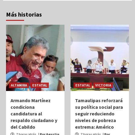
Más historias
ALTAMIRA
ESTATAL
ESTATAL
VICTORIA
Armando Martínez
Tamaulipas reforzará
condiciona
su política social para
candidatura al
seguir reduciendo
respaldo ciudadano y
niveles de pobreza
del Cabildo
extrema: Américo
7 horas atrás
| Por Agustin
7 horas atrás
| Por