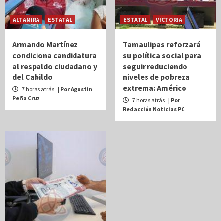
ALTAMIRA
ESTATAL
ESTATAL
VICTORIA
Armando Martínez
Tamaulipas reforzará
condiciona candidatura
su política social para
al respaldo ciudadano y
seguir reduciendo
del Cabildo
niveles de pobreza
extrema: Américo
7 horas atrás
| Por Agustin
Peña Cruz
7 horas atrás
| Por
Redacción Noticias PC