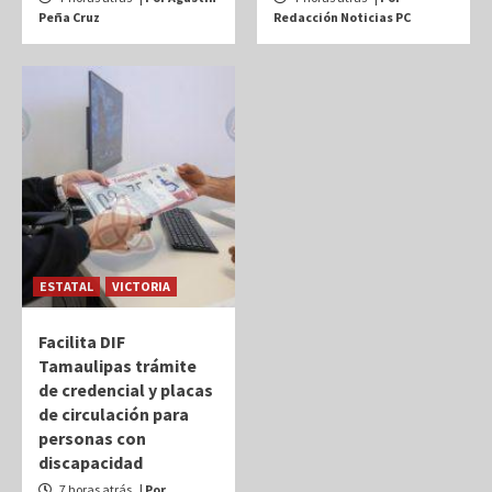
Peña Cruz
Redacción Noticias PC
ESTATAL
VICTORIA
Facilita DIF
Tamaulipas trámite
de credencial y placas
de circulación para
personas con
discapacidad
7 horas atrás
| Por