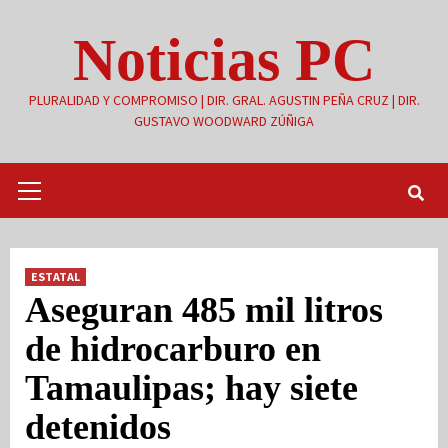
Saltar
Noticias PC
al
contenido
PLURALIDAD Y COMPROMISO | DIR. GRAL. AGUSTIN PEÑA CRUZ | DIR.
GUSTAVO WOODWARD ZÚÑIGA
Menú
primario
ESTATAL
Aseguran 485 mil litros
de hidrocarburo en
Tamaulipas; hay siete
detenidos