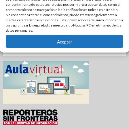
Una Tras Otra | Colosio va por Sonora, Adrián por Nuevo
consentimiento de estas tecnologías nos permitirá procesar datos como el
comportamiento de navegación o las identificaciones únicas en este sitio.
León
No consentir o retirar el consentimiento, puede afectar negativamente a
ciertas características y funciones. Esta información es de suma importancia
Tamaulipas sigue impulsando una agenda de
para garantizar la seguridad de nuestro sitio Noticias PC en el manejo de tus
infraestructura con sentido humanista
datos personales.
Ciclista termina lesionado tras impactarse contra la puerta
Aceptar
de un automóvil