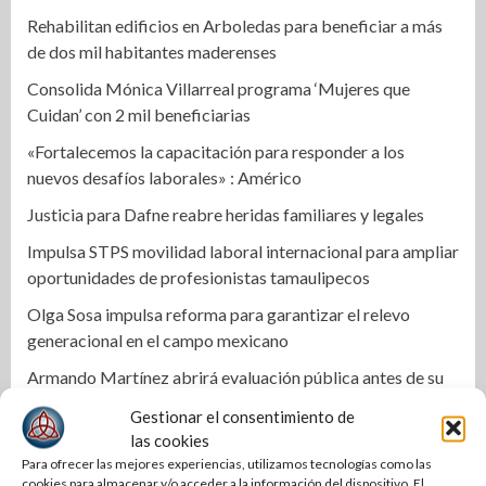
Rehabilitan edificios en Arboledas para beneficiar a más
de dos mil habitantes maderenses
Consolida Mónica Villarreal programa ‘Mujeres que
Cuidan’ con 2 mil beneficiarias
«Fortalecemos la capacitación para responder a los
nuevos desafíos laborales» : Américo
Justicia para Dafne reabre heridas familiares y legales
Impulsa STPS movilidad laboral internacional para ampliar
oportunidades de profesionistas tamaulipecos
Olga Sosa impulsa reforma para garantizar el relevo
generacional en el campo mexicano
Armando Martínez abrirá evaluación pública antes de su
segundo informe
Gestionar el consentimiento de
Altamira mantiene estrategia de seguridad pese al relevo
las cookies
Para ofrecer las mejores experiencias, utilizamos tecnologías como las
estatal
cookies para almacenar y/o acceder a la información del dispositivo. El