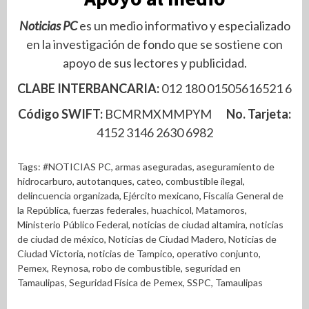
Noticias PC
es un medio informativo y especializado
en la investigación de fondo que se sostiene con
apoyo de sus lectores y publicidad.
CLABE INTERBANCARIA:
012 180 01505616521 6
Código SWIFT:
BCMRMXMMPYM
No. Tarjeta:
4152 3146 2630 6982
Tags:
#NOTICIAS PC
,
armas aseguradas
,
aseguramiento de
hidrocarburo
,
autotanques
,
cateo
,
combustible ilegal
,
delincuencia organizada
,
Ejército mexicano
,
Fiscalía General de
la República
,
fuerzas federales
,
huachicol
,
Matamoros
,
Ministerio Público Federal
,
noticias de ciudad altamira
,
noticias
de ciudad de méxico
,
Noticias de Ciudad Madero
,
Noticias de
Ciudad Victoria
,
noticias de Tampico
,
operativo conjunto
,
Pemex
,
Reynosa
,
robo de combustible
,
seguridad en
Tamaulipas
,
Seguridad Física de Pemex
,
SSPC
,
Tamaulipas