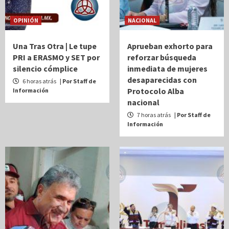
OPINIÓN
NACIONAL
Una Tras Otra | Le tupe
Aprueban exhorto para
PRI a ERASMO y SET por
reforzar búsqueda
silencio cómplice
inmediata de mujeres
desaparecidas con
6 horas atrás
| Por Staff de
Protocolo Alba
Información
nacional
7 horas atrás
| Por Staff de
Información