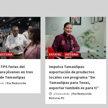
VICTORIA
ESTATAL
VICTORIA
TPS ferias del
Impulsa Tamaulipas
ra jóvenes en tres
exportación de productos
 de Tamaulipas
locales con programa “De
Tamaulipas para Texas,
trás
| Por Redacción
exportar también es para ti”
2 horas atrás
| Por Redacción
Noticias PC