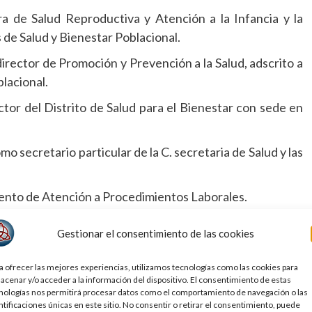
ra de Salud Reproductiva y Atención a la Infancia y la
s de Salud y Bienestar Poblacional.
ector de Promoción y Prevención a la Salud, adscrito a
blacional.
or del Distrito de Salud para el Bienestar con sede en
o secretario particular de la C. secretaria de Salud y las
ento de Atención a Procedimientos Laborales.
artamento de Transparencia y Acceso a la Información
Gestionar el consentimiento de las cookies
mento de lo Consultivo, Contencioso y Administrativo.
a ofrecer las mejores experiencias, utilizamos tecnologías como las cookies para
acenar y/o acceder a la información del dispositivo. El consentimiento de estas
jefe del Departamento de Convenios y Contratos.
nologías nos permitirá procesar datos como el comportamiento de navegación o las
ntificaciones únicas en este sitio. No consentir o retirar el consentimiento, puede