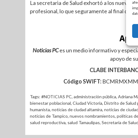
La secretaria de Salud exhortó a los nuevos s
afe
imp
profesional, lo que seguramente al final del c
dat
oO
Apoy
Noticias PC
es un medio informativo y especia
apoyo de su
CLABE INTERBANC
Código SWIFT:
BCMRMXM
Tags:
#NOTICIAS PC
,
administración pública
,
Adriana M
bienestar poblacional
,
Ciudad Victoria
,
Distrito de Salud 
humanista
,
noticias de ciudad altamira
,
noticias de ciuda
noticias de Tampico
,
nuevos nombramientos
,
políticas d
salud reproductiva
,
salud Tamaulipas
,
Secretaria de Salu