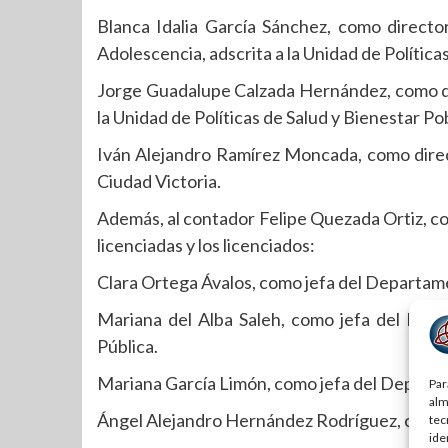
Blanca Idalia García Sánchez, como directo
Adolescencia, adscrita a la Unidad de Política
Jorge Guadalupe Calzada Hernández, como dir
la Unidad de Políticas de Salud y Bienestar Po
Iván Alejandro Ramírez Moncada, como direct
Ciudad Victoria.
Además, al contador Felipe Quezada Ortiz, com
licenciadas y los licenciados:
Clara Ortega Ávalos, como jefa del Departam
Mariana del Alba Saleh, como jefa del Dep
Pública.
Mariana García Limón, como jefa del Departa
Par
alm
Ángel Alejandro Hernández Rodríguez, como 
tec
ide