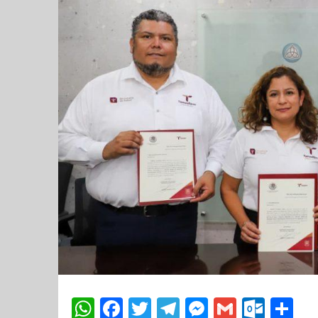
WhatsApp
Facebook
Twitter
Telegram
Messenger
Gmail
Outl
Co