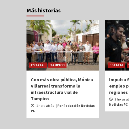
Más historias
ESTATAL
TAMPICO
ESTATAL
Con más obra pública, Mónica
Impulsa S
Villarreal transforma la
empleo pa
infraestructura vial de
regiones
Tampico
2 horas a
Noticias PC
1 hora atrás
| Por Redacción Noticias
PC