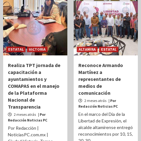
ESTATAL
VICTORIA
ALTAMIRA
ESTATAL
Realiza TPT jornada de
Reconoce Armando
capacitación a
Martínez a
ayuntamientos y
representantes de
COMAPAS en el manejo
medios de
de la Plataforma
comunicación
Nacional de
2 meses atrás
| Por
Transparencia
Redacción Noticias PC
En el marco del Día de la
2 meses atrás
| Por
Redacción Noticias PC
Libertad de Expresión, el
alcalde altamirense entregó
Por Redacción |
reconocimientos por 10, 15,
NoticiasPC.com.mx |
20, 30...