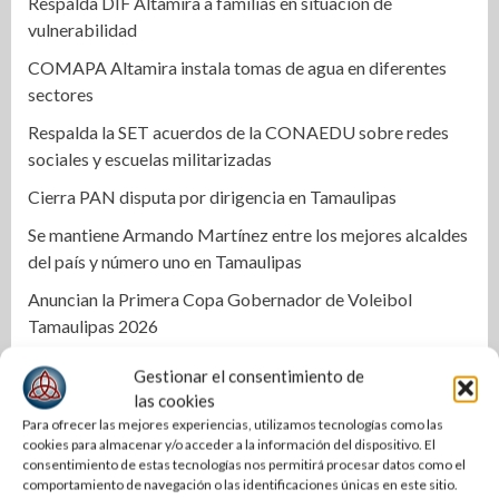
Respalda DIF Altamira a familias en situación de
vulnerabilidad
COMAPA Altamira instala tomas de agua en diferentes
sectores
Respalda la SET acuerdos de la CONAEDU sobre redes
sociales y escuelas militarizadas
Cierra PAN disputa por dirigencia en Tamaulipas
Se mantiene Armando Martínez entre los mejores alcaldes
del país y número uno en Tamaulipas
Anuncian la Primera Copa Gobernador de Voleibol
Tamaulipas 2026
Reconoce Américo labor de la Guardia Nacional en
Gestionar el consentimiento de
Tamaulipas; atestigua llegada del nuevo coordinador
las cookies
estatal
Para ofrecer las mejores experiencias, utilizamos tecnologías como las
cookies para almacenar y/o acceder a la información del dispositivo. El
Una Tras Otra | Le tupe PRI a ERASMO y SET por silencio
consentimiento de estas tecnologías nos permitirá procesar datos como el
cómplice
comportamiento de navegación o las identificaciones únicas en este sitio.