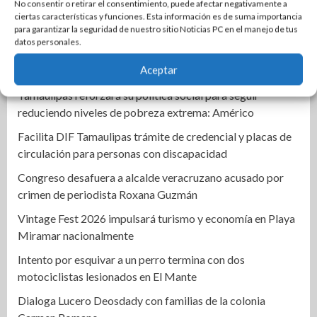
No consentir o retirar el consentimiento, puede afectar negativamente a
Aprueban exhorto para reforzar búsqueda inmediata de
ciertas características y funciones. Esta información es de suma importancia
mujeres desaparecidas con Protocolo Alba nacional
para garantizar la seguridad de nuestro sitio Noticias PC en el manejo de tus
datos personales.
Armando Martínez condiciona candidatura al respaldo
Aceptar
ciudadano y del Cabildo
Tamaulipas reforzará su política social para seguir
reduciendo niveles de pobreza extrema: Américo
Facilita DIF Tamaulipas trámite de credencial y placas de
circulación para personas con discapacidad
Congreso desafuera a alcalde veracruzano acusado por
crimen de periodista Roxana Guzmán
Vintage Fest 2026 impulsará turismo y economía en Playa
Miramar nacionalmente
Intento por esquivar a un perro termina con dos
motociclistas lesionados en El Mante
Dialoga Lucero Deosdady con familias de la colonia