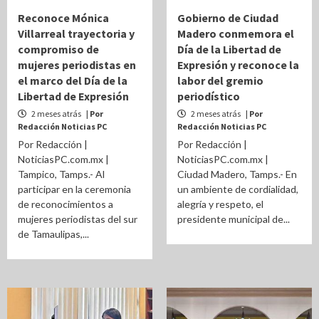
Reconoce Mónica
Gobierno de Ciudad
Villarreal trayectoria y
Madero conmemora el
compromiso de
Día de la Libertad de
mujeres periodistas en
Expresión y reconoce la
el marco del Día de la
labor del gremio
Libertad de Expresión
periodístico
2 meses atrás
| Por
2 meses atrás
| Por
Redacción Noticias PC
Redacción Noticias PC
Por Redacción |
Por Redacción |
NoticiasPC.com.mx |
NoticiasPC.com.mx |
Tampico, Tamps.- Al
Ciudad Madero, Tamps.- En
participar en la ceremonia
un ambiente de cordialidad,
de reconocimientos a
alegría y respeto, el
mujeres periodistas del sur
presidente municipal de...
de Tamaulipas,...