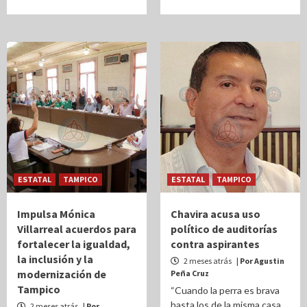
ESTATAL
TAMPICO
ESTATAL
TAMPICO
Impulsa Mónica
Chavira acusa uso
Villarreal acuerdos para
político de auditorías
fortalecer la igualdad,
contra aspirantes
la inclusión y la
2 meses atrás
| Por Agustin
modernización de
Peña Cruz
Tampico
“Cuando la perra es brava
hasta los de la misma casa
2 meses atrás
| Por