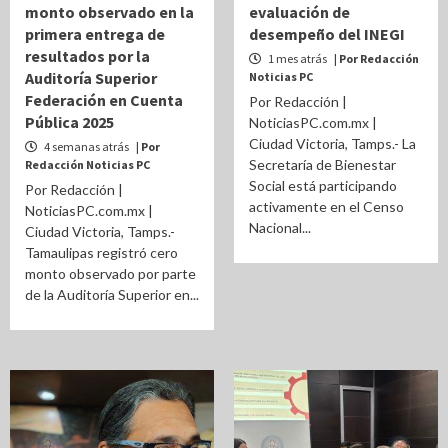
monto observado en la
evaluación de
primera entrega de
desempeño del INEGI
resultados por la
1 mes atrás
| Por Redacción
Auditoría Superior
Noticias PC
Federación en Cuenta
Por Redacción |
Pública 2025
NoticiasPC.com.mx |
Ciudad Victoria, Tamps.- La
4 semanas atrás
| Por
Secretaría de Bienestar
Redacción Noticias PC
Social está participando
Por Redacción |
activamente en el Censo
NoticiasPC.com.mx |
Nacional...
Ciudad Victoria, Tamps.-
Tamaulipas registró cero
monto observado por parte
de la Auditoría Superior en...