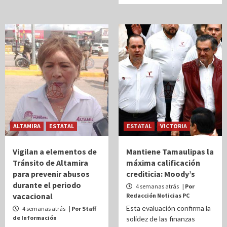
ALTAMIRA
ESTATAL
ESTATAL
VICTORIA
Vigilan a elementos de
Mantiene Tamaulipas la
Tránsito de Altamira
máxima calificación
para prevenir abusos
crediticia: Moody’s
durante el periodo
4 semanas atrás
| Por
vacacional
Redacción Noticias PC
Esta evaluación confirma la
4 semanas atrás
| Por Staff
de Información
solidez de las finanzas