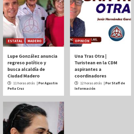
ESTATAL
MADERO
OPINIÓN
Lupe González anuncia
Una Tras Otra |
regreso político y
Turistean en la CDM
busca alcaldía de
aspirantes a
Ciudad Madero
coordinadores
11 horas atrás
| Por Agustin
12 horas atrás
| Por Staff de
Peña Cruz
Información