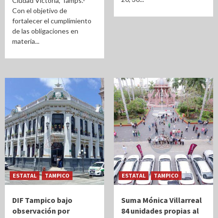
Ciudad Victoria, Tamps.-
Con el objetivo de
fortalecer el cumplimiento
de las obligaciones en
materia...
ESTATAL
TAMPICO
ESTATAL
TAMPICO
DIF Tampico bajo
Suma Mónica Villarreal
observación por
84 unidades propias al