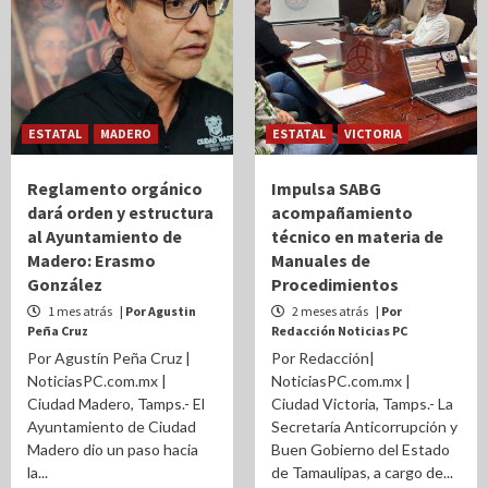
ESTATAL
MADERO
ESTATAL
VICTORIA
Reglamento orgánico
Impulsa SABG
dará orden y estructura
acompañamiento
al Ayuntamiento de
técnico en materia de
Madero: Erasmo
Manuales de
González
Procedimientos
1 mes atrás
| Por Agustin
2 meses atrás
| Por
Peña Cruz
Redacción Noticias PC
Por Agustín Peña Cruz |
Por Redacción|
NoticiasPC.com.mx |
NoticiasPC.com.mx |
Ciudad Madero, Tamps.- El
Ciudad Victoria, Tamps.- La
Ayuntamiento de Ciudad
Secretaría Anticorrupción y
Madero dio un paso hacia
Buen Gobierno del Estado
la...
de Tamaulipas, a cargo de...