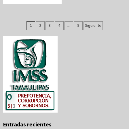
Paginación
1
2
3
4
…
9
Siguiente
de
entradas
Entradas recientes