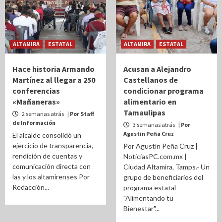
ALTAMIRA
ESTATAL
ALTAMIRA
ESTATAL
Hace historia Armando
Acusan a Alejandro
Martínez al llegar a 250
Castellanos de
conferencias
condicionar programa
«Mañaneras»
alimentario en
Tamaulipas
2 semanas atrás
| Por Staff
de Información
3 semanas atrás
| Por
Agustin Peña Cruz
El alcalde consolidó un
ejercicio de transparencia,
Por Agustín Peña Cruz |
rendición de cuentas y
NoticiasPC.com.mx |
comunicación directa con
Ciudad Altamira, Tamps.- Un
las y los altamirenses Por
grupo de beneficiarios del
Redacción...
programa estatal
"Alimentando tu
Bienestar"...