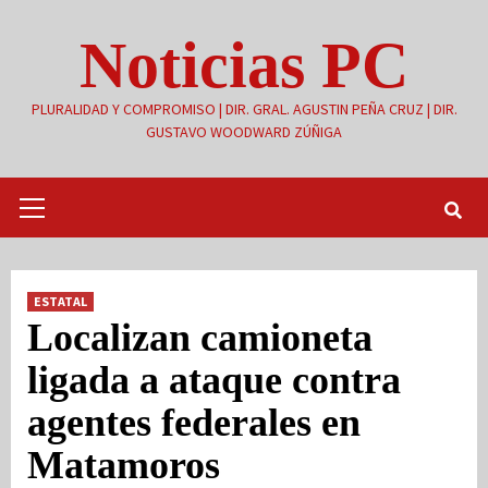
Saltar
Noticias PC
al
contenido
PLURALIDAD Y COMPROMISO | DIR. GRAL. AGUSTIN PEÑA CRUZ | DIR.
GUSTAVO WOODWARD ZÚÑIGA
Menú
primario
ESTATAL
Localizan camioneta
ligada a ataque contra
agentes federales en
Matamoros