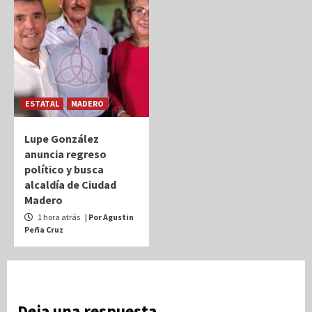
ESTATAL
MADERO
Lupe González
anuncia regreso
político y busca
alcaldía de Ciudad
Madero
1 hora atrás
| Por Agustin
Peña Cruz
Deja una respuesta