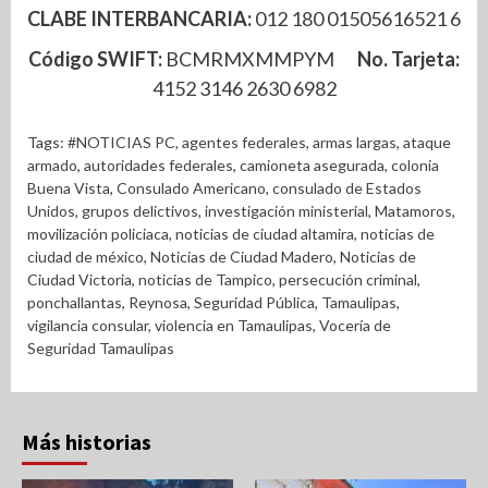
CLABE INTERBANCARIA:
012 180 01505616521 6
Código SWIFT:
BCMRMXMMPYM
No. Tarjeta:
4152 3146 2630 6982
Tags:
#NOTICIAS PC
,
agentes federales
,
armas largas
,
ataque
armado
,
autoridades federales
,
camioneta asegurada
,
colonia
Buena Vista
,
Consulado Americano
,
consulado de Estados
Unidos
,
grupos delictivos
,
investigación ministerial
,
Matamoros
,
movilización policiaca
,
noticias de ciudad altamira
,
noticias de
ciudad de méxico
,
Noticias de Ciudad Madero
,
Noticias de
Ciudad Victoria
,
noticias de Tampico
,
persecución criminal
,
ponchallantas
,
Reynosa
,
Seguridad Pública
,
Tamaulipas
,
vigilancia consular
,
violencia en Tamaulipas
,
Vocería de
Seguridad Tamaulipas
Más historias