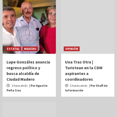
ESTATAL
MADERO
OPINIÓN
Lupe González anuncia
Una Tras Otra |
regreso político y
Turistean en la CDM
busca alcaldía de
aspirantes a
Ciudad Madero
coordinadores
1 hora atrás
| Por Agustin
2 horas atrás
| Por Staff de
Peña Cruz
Información