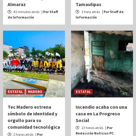
Almaraz
Tamaulipas
41 minutos atrás
| Por Staff
1 hora atrás
| Por Staff de
de Información
Información
ESTATAL
MADERO
ESTATAL
Tec Madero estrena
Incendio acaba con una
símbolo de identidad y
casa en La Progreso
orgullo para su
Social
comunidad tecnológica
13 horas atrás
| Por
Redacción Noticias PC
2 horas atrás
| Por