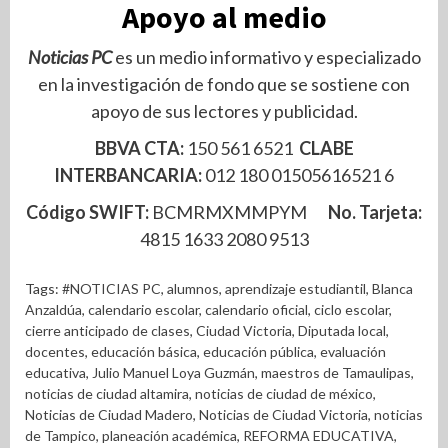
Apoyo al medio
Noticias PC
es un medio informativo y especializado
en la investigación de fondo que se sostiene con
apoyo de sus lectores y publicidad.
BBVA CTA:
150 561 6521
CLABE
INTERBANCARIA:
012 180 01505616521 6
Código SWIFT:
BCMRMXMMPYM
No. Tarjeta:
4815 1633 2080 9513
Tags:
#NOTICIAS PC
,
alumnos
,
aprendizaje estudiantil
,
Blanca
Anzaldúa
,
calendario escolar
,
calendario oficial
,
ciclo escolar
,
cierre anticipado de clases
,
Ciudad Victoria
,
Diputada local
,
docentes
,
educación básica
,
educación pública
,
evaluación
educativa
,
Julio Manuel Loya Guzmán
,
maestros de Tamaulipas
,
noticias de ciudad altamira
,
noticias de ciudad de méxico
,
Noticias de Ciudad Madero
,
Noticias de Ciudad Victoria
,
noticias
de Tampico
,
planeación académica
,
REFORMA EDUCATIVA
,