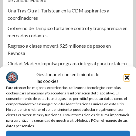
de Ciudad Madero
Una Tras Otra | Turistean en la CDM aspirantes a
coordinadores
Gobierno de Tampico fortalece control y transparencia en
mercados rodantes
Regreso a clases moverá 925 millones de pesos en
Reynosa
Ciudad Madero impulsa programa integral para fortalecer
autonomía y bienestar de las mujeres
Gestionar el consentimiento de
Respalda DIF Altamira a familias en situación de
las cookies
Para ofrecer las mejores experiencias, utilizamos tecnologías como las
vulnerabilidad
cookies para almacenar y/o acceder a la información del dispositivo. El
COMAPA Altamira instala tomas de agua en diferentes
consentimiento de estas tecnologías nos permitirá procesar datos como el
comportamiento de navegación o las identificaciones únicas en este sitio.
sectores
No consentir o retirar el consentimiento, puede afectar negativamente a
ciertas características y funciones. Esta información es de suma importancia
Respalda la SET acuerdos de la CONAEDU sobre redes
para garantizar la seguridad de nuestro sitio Noticias PC en el manejo de tus
sociales y escuelas militarizadas
datos personales.
Cierra PAN disputa por dirigencia en Tamaulipas