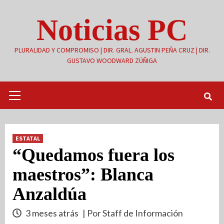
Saltar
Noticias PC
al
contenido
PLURALIDAD Y COMPROMISO | DIR. GRAL. AGUSTIN PEÑA CRUZ | DIR.
GUSTAVO WOODWARD ZÚÑIGA
Menú
primario
ESTATAL
“Quedamos fuera los
maestros”: Blanca
Anzaldúa
3 meses atrás
| Por Staff de Información