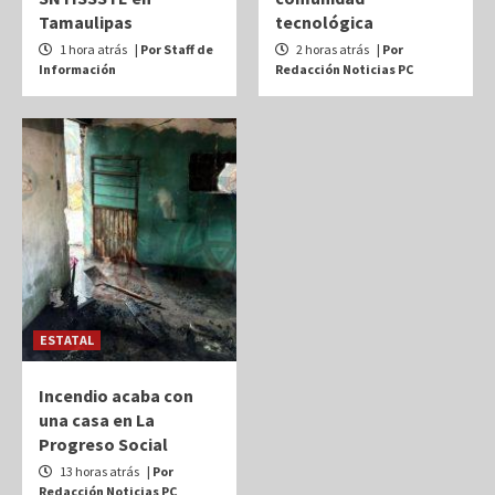
Tamaulipas
tecnológica
1 hora atrás
| Por Staff de
2 horas atrás
| Por
Información
Redacción Noticias PC
ESTATAL
Incendio acaba con
una casa en La
Progreso Social
13 horas atrás
| Por
Redacción Noticias PC