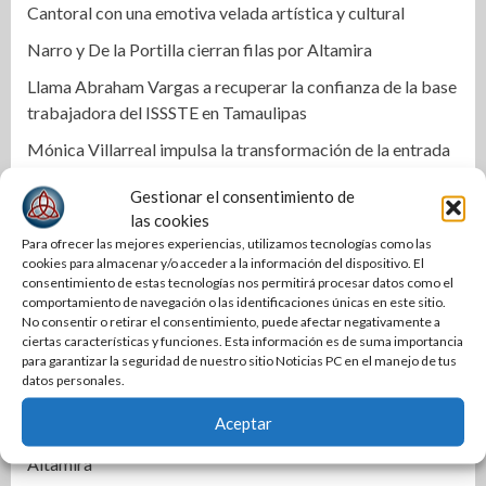
Cantoral con una emotiva velada artística y cultural
Narro y De la Portilla cierran filas por Altamira
Llama Abraham Vargas a recuperar la confianza de la base
trabajadora del ISSSTE en Tamaulipas
Mónica Villarreal impulsa la transformación de la entrada
al Centro Histórico de Tampico
Gestionar el consentimiento de
Activa IMSS protocolos por embarazo de niña de 11 años
las cookies
en Matamoros
Para ofrecer las mejores experiencias, utilizamos tecnologías como las
cookies para almacenar y/o acceder a la información del dispositivo. El
Cabalgata une a los pueblos: Olga Sosa en el 399
consentimiento de estas tecnologías nos permitirá procesar datos como el
aniversario de Palmillas
comportamiento de navegación o las identificaciones únicas en este sitio.
No consentir o retirar el consentimiento, puede afectar negativamente a
Alertan por clima extremo en Tamaulipas
ciertas características y funciones. Esta información es de suma importancia
para garantizar la seguridad de nuestro sitio Noticias PC en el manejo de tus
Mejora COMAPA Altamira red sanitaria en colonia Lázaro
datos personales.
Cárdenas
Aceptar
Fortalece Armando Martínez infraestructura educativa en
Altamira