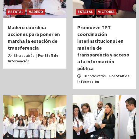
ESTATAL
MADERO
ESTATAL
VICTORIA
Madero coordina
Promueve TPT
acciones para poner en
coordinación
marcha la estación de
interinstitucional en
transferencia
materia de
transparencia y acceso
8 horas atrás
| Por Staff de
a la información
Información
pública
10 horas atrás
| Por Staff de
Información