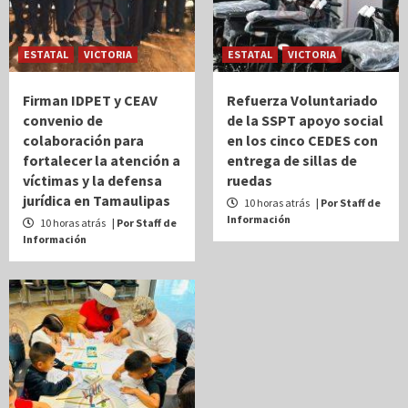
ESTATAL
VICTORIA
ESTATAL
VICTORIA
Firman IDPET y CEAV
Refuerza Voluntariado
convenio de
de la SSPT apoyo social
colaboración para
en los cinco CEDES con
fortalecer la atención a
entrega de sillas de
víctimas y la defensa
ruedas
jurídica en Tamaulipas
10 horas atrás
| Por Staff de
Información
10 horas atrás
| Por Staff de
Información