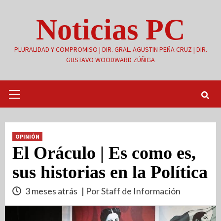
Saltar
Noticias PC
al
contenido
PLURALIDAD Y COMPROMISO | DIR. GRAL. AGUSTIN PEÑA CRUZ | DIR.
GUSTAVO WOODWARD ZÚÑIGA
Menú
primario
OPINIÓN
El Oráculo | Es como es,
sus historias en la Política
3 meses atrás
| Por Staff de Información