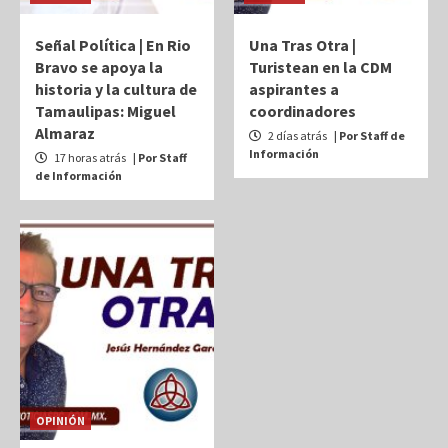
Señal Política | En Rio
Una Tras Otra |
Bravo se apoya la
Turistean en la CDM
historia y la cultura de
aspirantes a
Tamaulipas: Miguel
coordinadores
Almaraz
2 días atrás
| Por Staff de
Información
17 horas atrás
| Por Staff
de Información
OPINIÓN