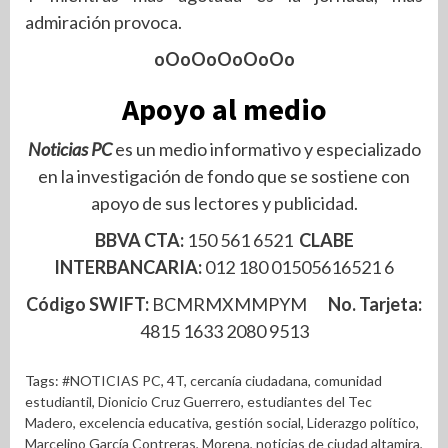
admiración provoca.
oOoOoOoOoOo
Apoyo al medio
Noticias PC
es un medio informativo y especializado
en la investigación de fondo que se sostiene con
apoyo de sus lectores y publicidad.
BBVA CTA:
150 561 6521
CLABE
INTERBANCARIA:
012 180 01505616521 6
Código SWIFT:
BCMRMXMMPYM
No. Tarjeta:
4815 1633 2080 9513
Tags:
#NOTICIAS PC
,
4T
,
cercanía ciudadana
,
comunidad
estudiantil
,
Dionicio Cruz Guerrero
,
estudiantes del Tec
Madero
,
excelencia educativa
,
gestión social
,
Liderazgo político
,
Marcelino García Contreras
,
Morena
,
noticias de ciudad altamira
,