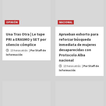
OPINIÓN
NACIONAL
Una Tras Otra | Le tupe
Aprueban exhorto para
PRI a ERASMO y SET por
reforzar búsqueda
silencio cómplice
inmediata de mujeres
desaparecidas con
13 horas atrás
| Por Staff de
Protocolo Alba
Información
nacional
13 horas atrás
| Por Staff de
Información