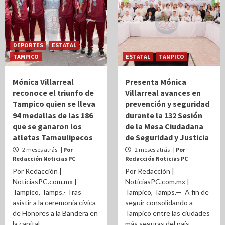
DEPORTES
ESTATAL
TAMPICO
ESTATAL
TAMPICO
Mónica Villarreal
Presenta Mónica
reconoce el triunfo de
Villarreal avances en
Tampico quien se lleva
prevención y seguridad
94 medallas de las 186
durante la 132 Sesión
que se ganaron los
de la Mesa Ciudadana
atletas Tamaulipecos
de Seguridad y Justicia
2 meses atrás
| Por
2 meses atrás
| Por
Redacción Noticias PC
Redacción Noticias PC
Por Redacción |
Por Redacción |
NoticiasPC.com.mx |
NoticiasPC.com.mx |
Tampico, Tamps.- Tras
Tampico, Tamps.— A fin de
asistir a la ceremonia cívica
seguir consolidando a
de Honores a la Bandera en
Tampico entre las ciudades
la capital...
más seguras del país,...