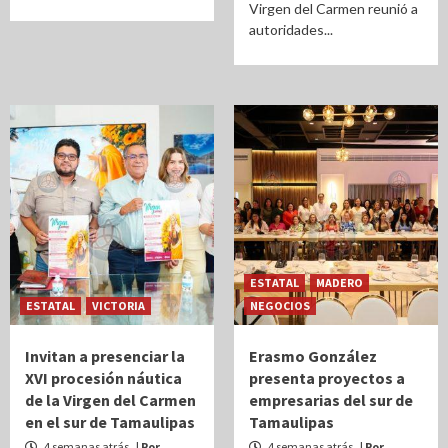
Virgen del Carmen reunió a
autoridades...
ESTATAL
MADERO
ESTATAL
VICTORIA
NEGOCIOS
Invitan a presenciar la
Erasmo González
XVI procesión náutica
presenta proyectos a
de la Virgen del Carmen
empresarias del sur de
en el sur de Tamaulipas
Tamaulipas
4 semanas atrás
| Por
4 semanas atrás
| Por