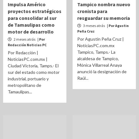
Impulsa Américo
Tampico nombra nuevo
proyectos estratégicos
cronista para
para consolidar al sur
resguardar su memoria
de Tamaulipas como
3 meses atrás
| Por Agustin
motor de desarrollo
Peña Cruz
Por Agustin Peña Cruz |
2 meses atrás
| Por
Redacción Noticias PC
NoticiasPC.com.mx
Tampico, Tamps.- La
Por Redacción |
alcaldesa de Tampico,
NoticiasPC.com.mx |
Mónica Villarreal Anaya
Ciudad Victoria, Tamps.- El
anunció la designación de
sur del estado como motor
Raúl...
industrial, portuario y
metropolitano de
Tamaulipas...