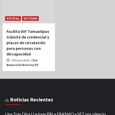
ESTATAL
VICTORIA
Facilita DIF Tamaulipas
trámite de credencial y
placas de circulación
para personas con
discapacidad
14 horas atrás
| Por
Redacción Noticias PC
.:. Noticias Recientes
Una Tras Otra | Le tupe PRI a ERASMO y SET por silencio