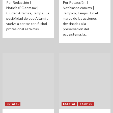
Por Redacción |
Por Redacción |
NoticiasPC.com.mx |
Noticiaspc.com.mx |
Ciudad Altamira, Tamps.- La
Tampico, Tamps.- En el
posibilidad de que Altamira
marco de las acciones
vuelva a contar con futbol
destinadas a la
profesional está más...
preservación del
ecosistema, la...
ESTATAL
ESTATAL
TAMPICO