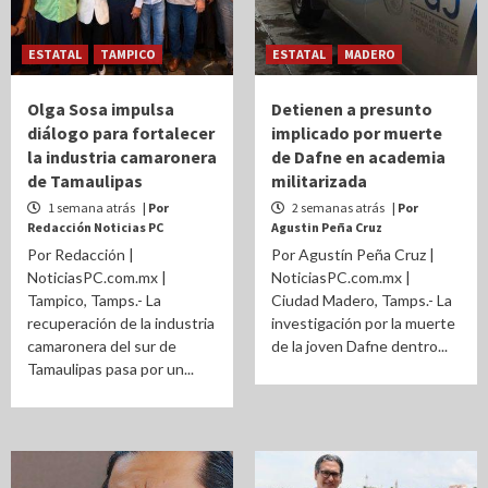
ESTATAL
TAMPICO
ESTATAL
MADERO
Olga Sosa impulsa
Detienen a presunto
diálogo para fortalecer
implicado por muerte
la industria camaronera
de Dafne en academia
de Tamaulipas
militarizada
1 semana atrás
| Por
2 semanas atrás
| Por
Redacción Noticias PC
Agustin Peña Cruz
Por Redacción |
Por Agustín Peña Cruz |
NoticiasPC.com.mx |
NoticiasPC.com.mx |
Tampico, Tamps.- La
Ciudad Madero, Tamps.- La
recuperación de la industria
investigación por la muerte
camaronera del sur de
de la joven Dafne dentro...
Tamaulipas pasa por un...