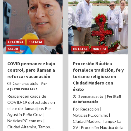
ALTAMIRA
ESTATAL
SALUD
ESTATAL
MADERO
COVID permanece bajo
Procesión Náutica
control, pero llaman a
fortalece tradición, fe y
reforzar vacunación
turismo religioso en
Ciudad Madero con
2 semanas atrás
| Por
éxito
Agustin Peña Cruz
Reaparecen casos de
3 semanas atrás
| Por Staff
de Información
COVID-19 detectados en
el sur de Tamaulipas Por
Por Redacción |
Agustín Peña Cruz |
NoticiasPC.com.mx |
NoticiasPC.com.mx |
Ciudad Madero, Tamps.- La
Ciudad Altamira, Tamps.-...
XVI Procesión Náutica de la