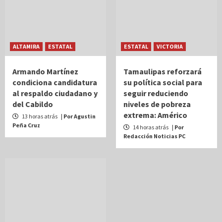
ALTAMIRA
ESTATAL
ESTATAL
VICTORIA
Armando Martínez
Tamaulipas reforzará
condiciona candidatura
su política social para
al respaldo ciudadano y
seguir reduciendo
del Cabildo
niveles de pobreza
extrema: Américo
13 horas atrás
| Por Agustin
Peña Cruz
14 horas atrás
| Por
Redacción Noticias PC