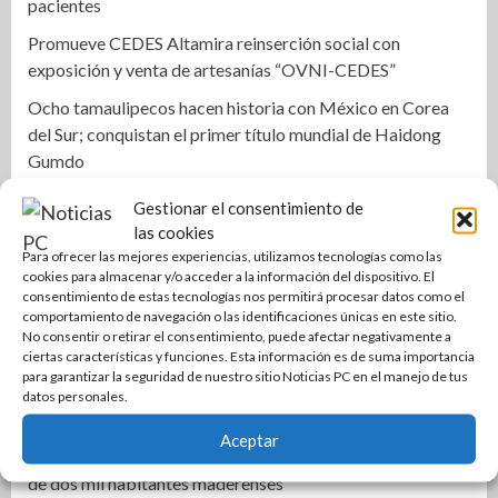
pacientes
Promueve CEDES Altamira reinserción social con
exposición y venta de artesanías “OVNI-CEDES”
Ocho tamaulipecos hacen historia con México en Corea
del Sur; conquistan el primer título mundial de Haidong
Gumdo
Empleado de correos de México resulta lesionado en
Gestionar el consentimiento de
accidente
las cookies
Para ofrecer las mejores experiencias, utilizamos tecnologías como las
Cae célula armada en Matamoros durante operativo
cookies para almacenar y/o acceder a la información del dispositivo. El
federal
consentimiento de estas tecnologías nos permitirá procesar datos como el
comportamiento de navegación o las identificaciones únicas en este sitio.
Plantea GP usar alertas ‘cell broadcast’ para búsqueda de
No consentir o retirar el consentimiento, puede afectar negativamente a
desaparecidos en Tamaulipas
ciertas características y funciones. Esta información es de suma importancia
para garantizar la seguridad de nuestro sitio Noticias PC en el manejo de tus
Gobierno Municipal fortalece infraestructura urbana de
datos personales.
Altamira
Aceptar
Rehabilitan edificios en Arboledas para beneficiar a más
de dos mil habitantes maderenses