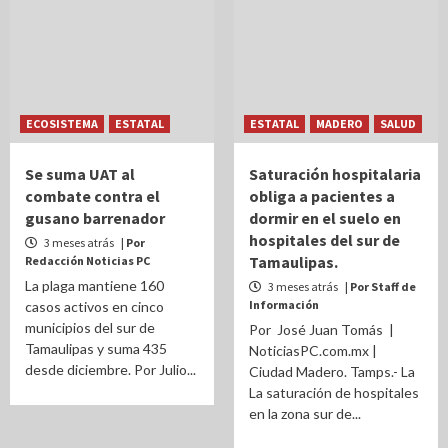
ECOSISTEMA
ESTATAL
ESTATAL
MADERO
SALUD
Se suma UAT al
Saturación hospitalaria
combate contra el
obliga a pacientes a
gusano barrenador
dormir en el suelo en
hospitales del sur de
3 meses atrás
| Por
Tamaulipas.
Redacción Noticias PC
La plaga mantiene 160
3 meses atrás
| Por Staff de
Información
casos activos en cinco
municipios del sur de
Por José Juan Tomás |
Tamaulipas y suma 435
NoticiasPC.com.mx |
desde diciembre. Por Julio...
Ciudad Madero. Tamps.- La
La saturación de hospitales
en la zona sur de...