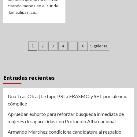
cuando menos en el sur de
Tamaulipas. La...
Paginación
1
2
3
4
…
6
Siguiente
de
entradas
Entradas recientes
Una Tras Otra | Le tupe PRI a ERASMO y SET por silencio
cómplice
Aprueban exhorto para reforzar búsqueda inmediata de
mujeres desaparecidas con Protocolo Alba nacional
Armando Martínez condiciona candidatura al respaldo