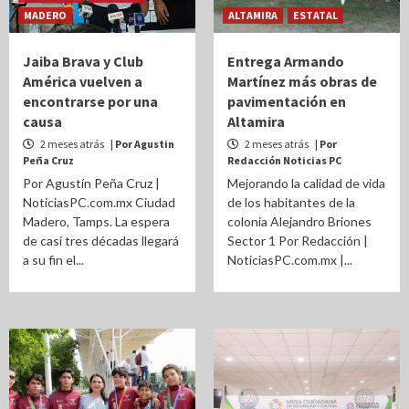
MADERO
ALTAMIRA
ESTATAL
Jaiba Brava y Club
Entrega Armando
América vuelven a
Martínez más obras de
encontrarse por una
pavimentación en
causa
Altamira
2 meses atrás
| Por Agustin
2 meses atrás
| Por
Peña Cruz
Redacción Noticias PC
Por Agustín Peña Cruz |
Mejorando la calidad de vida
NoticiasPC.com.mx Ciudad
de los habitantes de la
Madero, Tamps. La espera
colonia Alejandro Briones
de casi tres décadas llegará
Sector 1 Por Redacción |
a su fin el...
NoticiasPC.com.mx |...