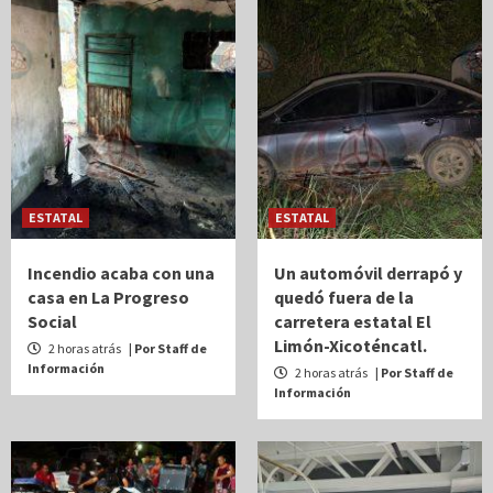
ESTATAL
ESTATAL
Incendio acaba con una
Un automóvil derrapó y
casa en La Progreso
quedó fuera de la
Social
carretera estatal El
Limón-Xicoténcatl.
2 horas atrás
| Por Staff de
Información
2 horas atrás
| Por Staff de
Información