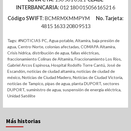
INTERBANCARIA:
012 180 01505616521 6
Código SWIFT:
BCMRMXMMPYM
No. Tarjeta:
4815 1633 2080 9513
Tags:
#NOTICIAS PC
,
Agua potable
,
Altamira
,
baja presión de
agua
,
Centro-Norte
,
colonias afectadas
,
COMAPA Altamira
,
Crisis hídrica
,
distribución de agua
,
fallas eléctricas
,
fraccionamiento Colinas de Altamira
,
Fraccionamiento Los Ríos
,
Gabriel Arcos Espinosa
,
Hospital Rodolfo Torre Cantú
,
José de
Escandón
,
noticias de ciudad altamira
,
noticias de ciudad de
méxico
,
Noticias de Ciudad Madero
,
Noticias de Ciudad Victoria
,
noticias de Tampico
,
pipas de agua
,
planta DUPORT
,
sectores
DUPORT
,
suministro de agua
,
suspensión de energía eléctrica
,
Unidad Satélite
Más historias