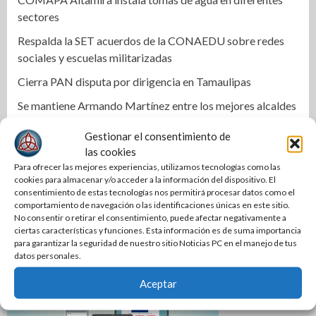
sectores
Respalda la SET acuerdos de la CONAEDU sobre redes
sociales y escuelas militarizadas
Cierra PAN disputa por dirigencia en Tamaulipas
Se mantiene Armando Martínez entre los mejores alcaldes
del país y número uno en Tamaulipas
Gestionar el consentimiento de
Anuncian la Primera Copa Gobernador de Voleibol
las cookies
Tamaulipas 2026
Para ofrecer las mejores experiencias, utilizamos tecnologías como las
cookies para almacenar y/o acceder a la información del dispositivo. El
Reconoce Américo labor de la Guardia Nacional en
consentimiento de estas tecnologías nos permitirá procesar datos como el
Tamaulipas; atestigua llegada del nuevo coordinador
comportamiento de navegación o las identificaciones únicas en este sitio.
No consentir o retirar el consentimiento, puede afectar negativamente a
estatal
ciertas características y funciones. Esta información es de suma importancia
para garantizar la seguridad de nuestro sitio Noticias PC en el manejo de tus
datos personales.
Aceptar