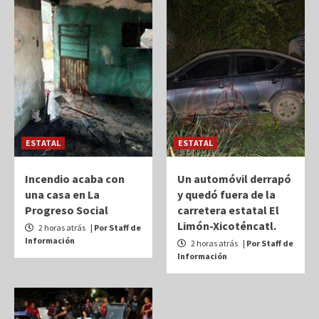
ESTATAL
ESTATAL
Incendio acaba con
Un automóvil derrapó
una casa en La
y quedó fuera de la
Progreso Social
carretera estatal El
Limón-Xicoténcatl.
2 horas atrás
| Por Staff de
Información
2 horas atrás
| Por Staff de
Información