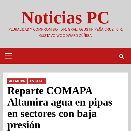
Saltar
Noticias PC
al
contenido
PLURALIDAD Y COMPROMISO | DIR. GRAL. AGUSTIN PEÑA CRUZ | DIR.
GUSTAVO WOODWARD ZÚÑIGA
Menú
primario
ALTAMIRA
ESTATAL
Reparte COMAPA
Altamira agua en pipas
en sectores con baja
presión