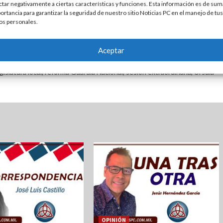
ctar negativamente a ciertas características y funciones. Esta información es de sum
ortancia para garantizar la seguridad de nuestro sitio Noticias PC en el manejo de tus
os personales.
Aceptar
lipas
,
credencialización legislativa
,
diputados morenistas
,
gislatura local
,
reforma Guardia Nacional
,
sesión extraordinaria
,
Úrsula
OPINIÓN