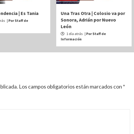
dencia | Es Tania
Una Tras Otra | Colosio va por
Sonora, Adrián por Nuevo
trás
| Por Staff de
León
n
1 día atrás
| Por Staff de
Información
blicada.
Los campos obligatorios están marcados con
*