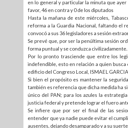
en lo general y particular la minuta que ayer
favor, 46 en contra y 0 de los diputados
Hasta la mañana de este miércoles, Tabasc
reforma a la Guardia Nacional, faltando el re
convocó a sus 36 legisladores a sesión extrao
Se prevé que, por ser la penúltima sesión ord
forma puntual y se conduzca civilizadamente.
Por lo pronto trasciende que entre los leg
indefendible, esto en relación a quien busca
edificio del Congreso Local, ISMAEL GARC
Si bien el propósito es mantener la segurid
también es referencia que dicha medida ha si
único del PAN; para los azules la estrategi
justicia federal y pretende lograr el fuero an
Se infiere que por ser el final de las sesi
entender que ya nadie puede evitar el cumplim
ausentes, dejando desamparado y a su suerte 