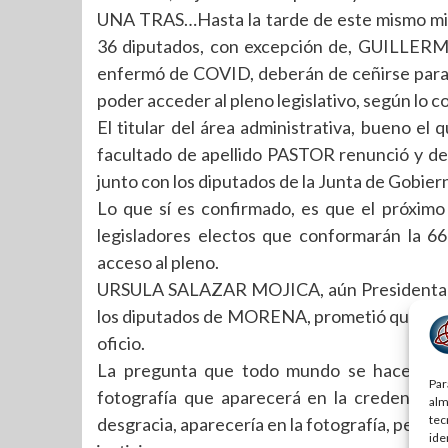
UNA TRAS…Hasta la tarde de este mismo miérc
36 diputados, con excepción de, GUILLER
enfermó de COVID, deberán de ceñirse para 
poder acceder al pleno legislativo, según lo c
El titular del área administrativa, bueno e
facultado de apellido PASTOR renunció y de
junto con los diputados de la Junta de Gobier
Lo que sí es confirmado, es que el próximo 
legisladores electos que conformarán la 66 
acceso al pleno.
URSULA SALAZAR MOJICA, aún Presidenta de
los diputados de MORENA, prometió que a cada
oficio.
La pregunta que todo mundo se hace es
Par
fotografía que aparecerá en la credencial
alm
tec
desgracia, aparecería en la fotografía, pero 
ide