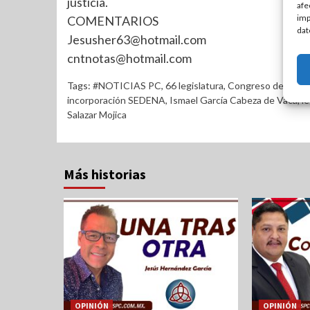
justicia.
afe
imp
COMENTARIOS
dat
Jesusher63@hotmail.com
cntnotas@hotmail.com
Tags:
#NOTICIAS PC
,
66 legislatura
,
Congreso de Tamau
incorporación SEDENA
,
Ismael García Cabeza de Vaca
,
le
Salazar Mojica
Más historias
OPINIÓN
OPINIÓN