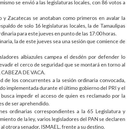
 mismo se envió a las legislaturas locales, con 86 votos a
o y Zacatecas se anotaban como primeros en avalar la
spaldo de solo 16 legislaturas locales, la de Tamaulipas
rdinaria para este jueves en punto de las 17:00 horas.
inaria, la de este jueves sea una sesión que comience de
isladores albiazules campea el desdén por defender lo
 evadir el cerco de seguridad que se montará en torno al
IA CABEZA DE VACA.
ad de los concurrentes a la sesión ordinaria convocada,
do implementada durante el último gobierno del PRI y el
a busca impedir el acceso de quien es reclamado por la
tes de ser aprehendido.
ones ordinarias correspondientes a la 65 Legislatura y
iento de la ley, varios legisladores del PAN se declaren
al otrora senador, ISMAEL, frente a su destino.