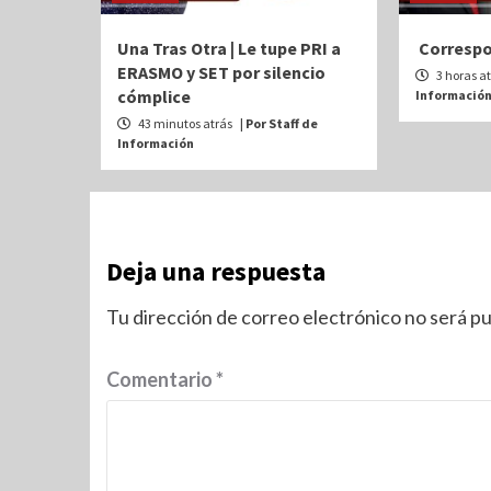
Una Tras Otra | Le tupe PRI a
Correspon
ERASMO y SET por silencio
3 horas a
cómplice
Informació
43 minutos atrás
| Por Staff de
Información
Deja una respuesta
Tu dirección de correo electrónico no será pu
Comentario
*