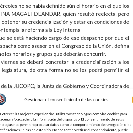
oles no se había definido aún el horario en el que los
MINA MAGALI DEANDAR, quien resultó reelecta, pero
obtener su credencialización y estar en condiciones de
ontempla la reforma a la Ley Interna.
l que se está haciendo cargo de ese despacho por que el
spacha como asesor en el Congreso de la Unión, defina
no los horarios y grupos que deberán concurrir.
viernes se deberá concretar la credencialización a los
legislatura, de otra forma no se les podrá permitir el
 la JUCOPO, la Junta de Gobierno y Coordinadora de
 uno de los 36 legisladores electos se le notificará por
Gestionar el consentimiento de las cookies
 si, ISMAEL GARCIA CABEZA DE VACA, estará en la
a ofrecer las mejores experiencias, utilizamos tecnologías como las cookies para
 expedida por el Congreso Local o, peor aún y para su
acenar y/o acceder a la información del dispositivo. El consentimiento de estas
nologías nos permitirá procesar datos como el comportamiento de navegación o las
al momento de ser fichado por delincuente y prófugo de la
ntificaciones únicas en este sitio. No consentir o retirar el consentimiento, puede