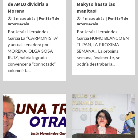
de AMLO dividiría a
Makyto hasta las
Morena
manitas!
3 meses atrás
| Por Staff de
4 meses atrás
| Por Staff de
Información
Información
Por Jesús Hernández
Por Jesús Hernández
García La “CARMONISTA”
García HUMO BLANCO EN
y actual senadora por
EL PAN, LA PROXIMA
MORENA, OLGA SOSA
SEMANA... La próxima
RUIZ, habría logrado
semana, finalmente, se
convencer a “connotado”
podría destrabar la...
columnista...