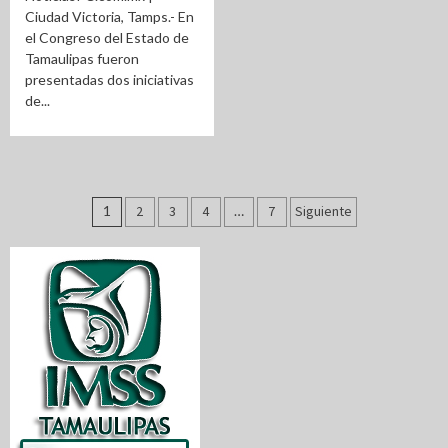
Ciudad Victoria, Tamps.- En
el Congreso del Estado de
Tamaulipas fueron
presentadas dos iniciativas
de...
Paginación
1
2
3
4
…
7
Siguiente
de
entradas