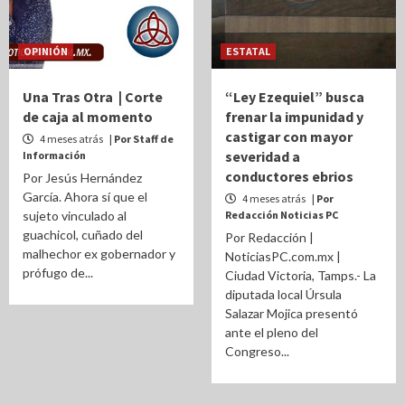
OPINIÓN
ESTATAL
Una Tras Otra | Corte
“Ley Ezequiel” busca
de caja al momento
frenar la impunidad y
castigar con mayor
4 meses atrás
| Por Staff de
severidad a
Información
conductores ebrios
Por Jesús Hernández
García. Ahora sí que el
4 meses atrás
| Por
sujeto vinculado al
Redacción Noticias PC
guachicol, cuñado del
Por Redacción |
malhechor ex gobernador y
NoticiasPC.com.mx |
prófugo de...
Ciudad Victoria, Tamps.- La
diputada local Úrsula
Salazar Mojica presentó
ante el pleno del
Congreso...