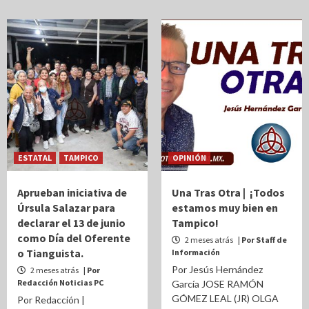
ESTATAL
TAMPICO
OPINIÓN
Aprueban iniciativa de
Una Tras Otra | ¡Todos
Úrsula Salazar para
estamos muy bien en
declarar el 13 de junio
Tampico!
como Día del Oferente
2 meses atrás
| Por Staff de
o Tianguista.
Información
Por Jesús Hernández
2 meses atrás
| Por
Redacción Noticias PC
García JOSE RAMÓN
GÓMEZ LEAL (JR) OLGA
Por Redacción |