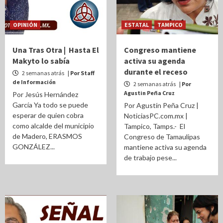
OPINIÓN
ESTATAL
TAMPICO
Una Tras Otra | Hasta El
Congreso mantiene
Makyto lo sabía
activa su agenda
durante el receso
2 semanas atrás
| Por Staff
de Información
2 semanas atrás
| Por
Agustin Peña Cruz
Por Jesús Hernández
García Ya todo se puede
Por Agustín Peña Cruz |
esperar de quien cobra
NoticiasPC.com.mx |
como alcalde del municipio
Tampico, Tamps.- El
de Madero, ERASMOS
Congreso de Tamaulipas
GONZÁLEZ...
mantiene activa su agenda
de trabajo pese...