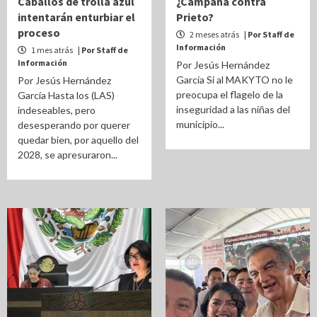
Caballos de trolla azul
¿Campaña contra
intentarán enturbiar el
Prieto?
proceso
2 meses atrás
| Por Staff de
Información
1 mes atrás
| Por Staff de
Información
Por Jesús Hernández
García Si al MAKYTO no le
Por Jesús Hernández
preocupa el flagelo de la
García Hasta los (LAS)
inseguridad a las niñas del
indeseables, pero
municipio...
desesperando por querer
quedar bien, por aquello del
2028, se apresuraron...