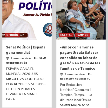
OPINIÓN
ESTATAL
TAMPICO
Señal Política | España
«Amor con amor se
gana mundial
paga»: Úrsula Salazar
consolida su labor de
2 semanas atrás
| Por Staff
gestión en favor de las
de Información
familias de Tampico
ESPAÑA GANA EL
MUNDIAL 2026 LUIS
2 semanas atrás
| Por
MIGUEL VA CON TODO
Redacción Noticias PC
POR REYNOSA ALFONSO
Por Redacción |
DE LEON PERALES
NoticiasPC.com.mx |
LEVANTA LA MANO
Tampico, Tamps. – La
PARA...
diputada local Úrsula
Salazar Mojica se ha