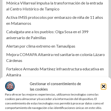
Mónica Villarreal impulsa la transformación de la entrada
al Centro Histórico de Tampico
Activa IMSS protocolos por embarazo de niña de 11 años
en Matamoros
Cabalgata une a los pueblos: Olga Sosa en el 399
aniversario de Palmillas
Alertan por clima extremo en Tamaulipas
Mejora COMAPA Altamira red sanitaria en colonia Lázaro
Cárdenas
Fortalece Armando Martínez infraestructura educativa en
Altamira
Alejandra Quintos rompe el silencio y exige avances en la
Gestionar el consentimiento de
investigación
las cookies
Para ofrecer las mejores experiencias, utilizamos tecnologías como las
Localizan a un hombre sin vida en canal de riego de
cookies para almacenar y/o acceder a la información del dispositivo. El
Xicoténcatl
consentimiento de estas tecnologías nos permitirá procesar datos como el
comportamiento de navegación o las identificaciones únicas en este sitio.