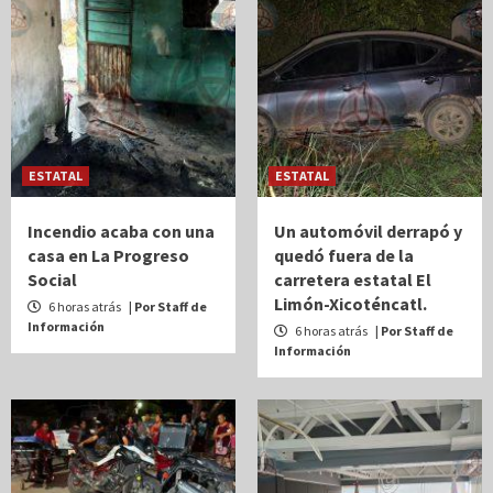
ESTATAL
ESTATAL
Incendio acaba con una
Un automóvil derrapó y
casa en La Progreso
quedó fuera de la
Social
carretera estatal El
Limón-Xicoténcatl.
6 horas atrás
| Por Staff de
Información
6 horas atrás
| Por Staff de
Información