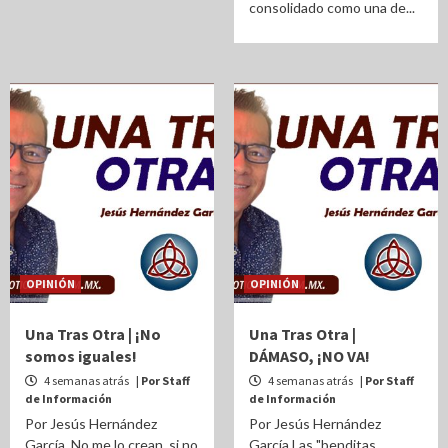
consolidado como una de...
OPINIÓN
OPINIÓN
Una Tras Otra | ¡No
Una Tras Otra |
somos iguales!
DÁMASO, ¡NO VA!
4 semanas atrás
| Por Staff
4 semanas atrás
| Por Staff
de Información
de Información
Por Jesús Hernández
Por Jesús Hernández
García. No me lo crean, si no
García Las "benditas