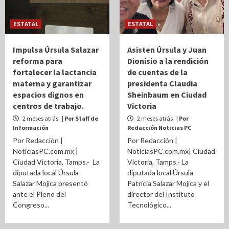
ESTATAL
ESTATAL
Impulsa Úrsula Salazar
Asisten Úrsula y Juan
reforma para
Dionisio a la rendición
fortalecer la lactancia
de cuentas de la
materna y garantizar
presidenta Claudia
espacios dignos en
Sheinbaum en Ciudad
centros de trabajo.
Victoria
2 meses atrás
| Por Staff de
2 meses atrás
| Por
Información
Redacción Noticias PC
Por Redacción |
Por Redacción |
NoticiasPC.com.mx |
NoticiasPC.com.mx| Ciudad
Ciudad Victoria, Tamps.- La
Victoria, Tamps.- La
diputada local Úrsula
diputada local Úrsula
Salazar Mojica presentó
Patricia Salazar Mojica y el
ante el Pleno del
director del Instituto
Congreso...
Tecnológico...