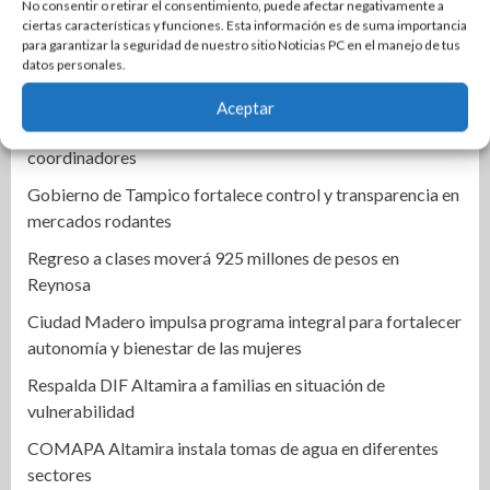
Se incendia dulcería en pleno centro de El Mante; una
No consentir o retirar el consentimiento, puede afectar negativamente a
ciertas características y funciones. Esta información es de suma importancia
persona resulta intoxicada
para garantizar la seguridad de nuestro sitio Noticias PC en el manejo de tus
datos personales.
Lupe González anuncia regreso político y busca alcaldía
de Ciudad Madero
Aceptar
Una Tras Otra | Turistean en la CDM aspirantes a
coordinadores
Gobierno de Tampico fortalece control y transparencia en
mercados rodantes
Regreso a clases moverá 925 millones de pesos en
Reynosa
Ciudad Madero impulsa programa integral para fortalecer
autonomía y bienestar de las mujeres
Respalda DIF Altamira a familias en situación de
vulnerabilidad
COMAPA Altamira instala tomas de agua en diferentes
sectores