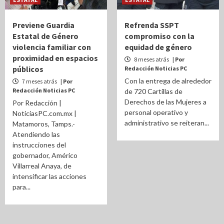
Previene Guardia
Refrenda SSPT
Estatal de Género
compromiso con la
violencia familiar con
equidad de género
proximidad en espacios
8 meses atrás
| Por
públicos
Redacción Noticias PC
Con la entrega de alrededor
7 meses atrás
| Por
Redacción Noticias PC
de 720 Cartillas de
Derechos de las Mujeres a
Por Redacción |
personal operativo y
NoticiasPC.com.mx |
administrativo se reiteran...
Matamoros, Tamps.-
Atendiendo las
instrucciones del
gobernador, Américo
Villarreal Anaya, de
intensificar las acciones
para...