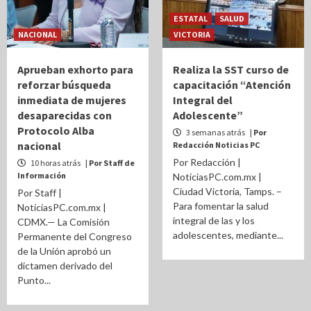
ESTATAL
SALUD
NACIONAL
VICTORIA
Aprueban exhorto para
Realiza la SST curso de
reforzar búsqueda
capacitación “Atención
inmediata de mujeres
Integral del
desaparecidas con
Adolescente”
Protocolo Alba
3 semanas atrás
| Por
nacional
Redacción Noticias PC
Por Redacción |
10 horas atrás
| Por Staff de
Información
NoticiasPC.com.mx |
Ciudad Victoria, Tamps. –
Por Staff |
Para fomentar la salud
NoticiasPC.com.mx |
integral de las y los
CDMX.— La Comisión
adolescentes, mediante...
Permanente del Congreso
de la Unión aprobó un
dictamen derivado del
Punto...