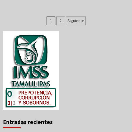
Paginación
1
2
Siguiente
de
entradas
Entradas recientes