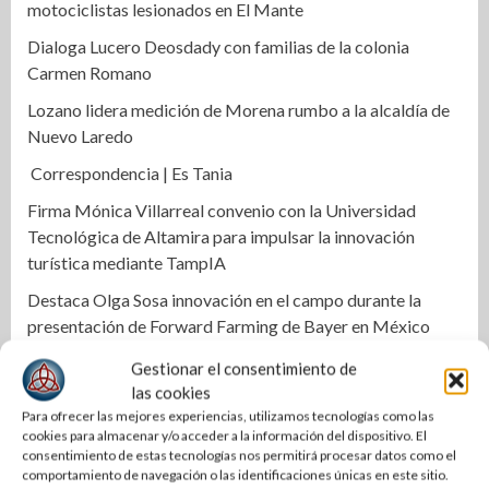
motociclistas lesionados en El Mante
Dialoga Lucero Deosdady con familias de la colonia
Carmen Romano
Lozano lidera medición de Morena rumbo a la alcaldía de
Nuevo Laredo
Correspondencia | Es Tania
Firma Mónica Villarreal convenio con la Universidad
Tecnológica de Altamira para impulsar la innovación
turística mediante TampIA
Destaca Olga Sosa innovación en el campo durante la
presentación de Forward Farming de Bayer en México
Transparencia y finanzas sanas en COMAPA Altamira
Gestionar el consentimiento de
las cookies
Con más obra pública, Mónica Villarreal transforma la
Para ofrecer las mejores experiencias, utilizamos tecnologías como las
infraestructura vial de Tampico
cookies para almacenar y/o acceder a la información del dispositivo. El
consentimiento de estas tecnologías nos permitirá procesar datos como el
Impulsa STPS ferias del empleo para jóvenes en tres
comportamiento de navegación o las identificaciones únicas en este sitio.