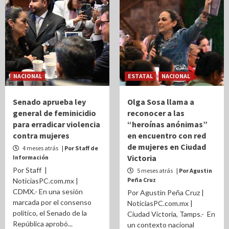
NACIONAL
ESTATAL
NACIONAL
Senado aprueba ley
Olga Sosa llama a
general de feminicidio
reconocer a las
para erradicar violencia
“heroínas anónimas”
contra mujeres
en encuentro con red
de mujeres en Ciudad
4 meses atrás
| Por Staff de
Victoria
Información
Por Staff |
5 meses atrás
| Por Agustin
Peña Cruz
NoticiasPC.com.mx |
CDMX.- En una sesión
Por Agustin Peña Cruz |
marcada por el consenso
NoticiasPC.com.mx |
político, el Senado de la
Ciudad Victoria, Tamps.- En
República aprobó...
un contexto nacional