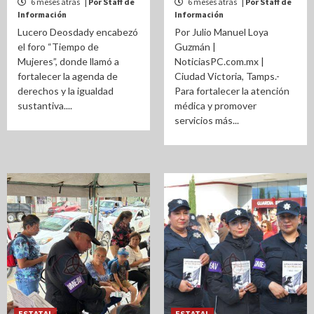
6 meses atrás
| Por Staff de
6 meses atrás
| Por Staff de
Información
Información
Lucero Deosdady encabezó
Por Julio Manuel Loya
el foro “Tiempo de
Guzmán |
Mujeres”, donde llamó a
NoticiasPC.com.mx |
fortalecer la agenda de
Ciudad Victoria, Tamps.-
derechos y la igualdad
Para fortalecer la atención
sustantiva....
médica y promover
servicios más...
ESTATAL
ESTATAL