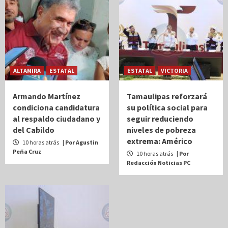
ALTAMIRA
ESTATAL
ESTATAL
VICTORIA
Armando Martínez
Tamaulipas reforzará
condiciona candidatura
su política social para
al respaldo ciudadano y
seguir reduciendo
del Cabildo
niveles de pobreza
extrema: Américo
10 horas atrás
| Por Agustin
Peña Cruz
10 horas atrás
| Por
Redacción Noticias PC