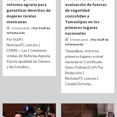
reforma agraria para
evaluación de fuerzas
garantizar derechos de
de seguridad
mujeres rurales
consolidan a
mexicanas
Tamaulipas en los
primeros lugares
3 meses atrás
| Por Staff de
nacionales
Información
Por Staff |
3 meses atrás
| Por Staff de
Información
NoticiasPC.com.mx |
CDMX.— Las Comisiones
Tamaulipas, entre los
Unidas de Reforma Agraria,
primeros lugares a nivel
Para la Igualdad de Género
nacional en Certificado
y de Estudios...
Único Policial (CUP) Por
Redacción |
NoticiasPC.com.mx |
Ciudad Victoria,...