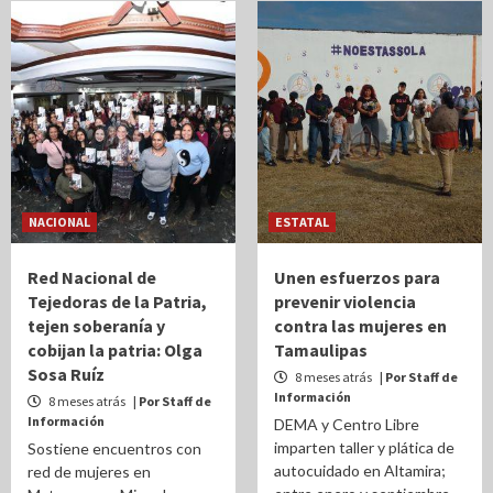
NACIONAL
ESTATAL
Red Nacional de
Unen esfuerzos para
Tejedoras de la Patria,
prevenir violencia
tejen soberanía y
contra las mujeres en
cobijan la patria: Olga
Tamaulipas
Sosa Ruíz
8 meses atrás
| Por Staff de
Información
8 meses atrás
| Por Staff de
Información
DEMA y Centro Libre
imparten taller y plática de
Sostiene encuentros con
autocuidado en Altamira;
red de mujeres en