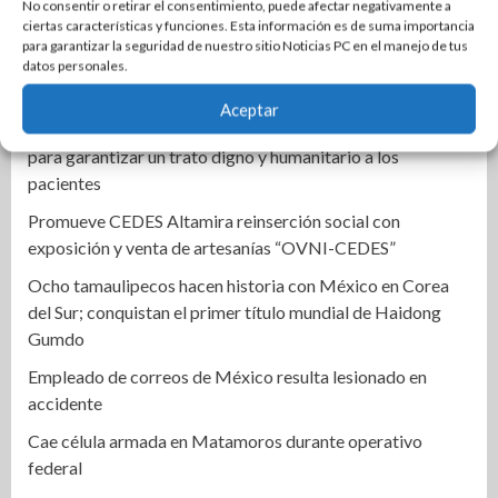
regiones de Tamaulipas
No consentir o retirar el consentimiento, puede afectar negativamente a
ciertas características y funciones. Esta información es de suma importancia
Impulsa Tamaulipas exportación de productos locales con
para garantizar la seguridad de nuestro sitio Noticias PC en el manejo de tus
programa “De Tamaulipas para Texas, exportar también
datos personales.
es para ti”
Aceptar
Instala Sector Salud Comité Estatal de Calidad en Salud
para garantizar un trato digno y humanitario a los
pacientes
Promueve CEDES Altamira reinserción social con
exposición y venta de artesanías “OVNI-CEDES”
Ocho tamaulipecos hacen historia con México en Corea
del Sur; conquistan el primer título mundial de Haidong
Gumdo
Empleado de correos de México resulta lesionado en
accidente
Cae célula armada en Matamoros durante operativo
federal