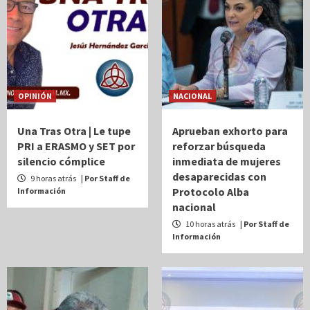
OPINIÓN
NACIONAL
Una Tras Otra | Le tupe
Aprueban exhorto para
PRI a ERASMO y SET por
reforzar búsqueda
silencio cómplice
inmediata de mujeres
desaparecidas con
9 horas atrás
| Por Staff de
Protocolo Alba
Información
nacional
10 horas atrás
| Por Staff de
Información