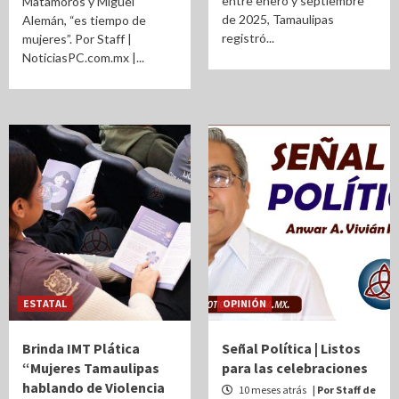
entre enero y septiembre
Matamoros y Miguel
de 2025, Tamaulipas
Alemán, “es tiempo de
registró...
mujeres”. Por Staff |
NoticiasPC.com.mx |...
ESTATAL
OPINIÓN
Brinda IMT Plática
Señal Política | Listos
“Mujeres Tamaulipas
para las celebraciones
hablando de Violencia
10 meses atrás
| Por Staff de