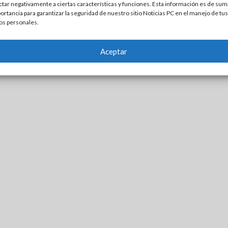
ctar negativamente a ciertas características y funciones. Esta información es de sum
ortancia para garantizar la seguridad de nuestro sitio Noticias PC en el manejo de tus
os personales.
Aceptar