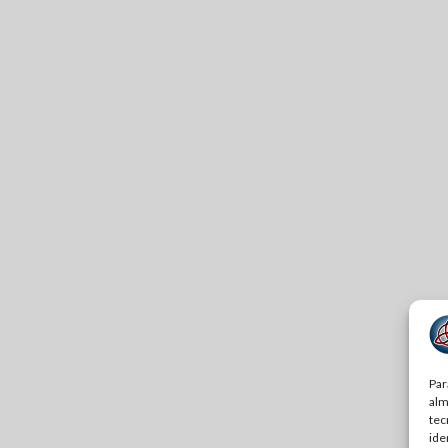
Par
alm
tec
ide