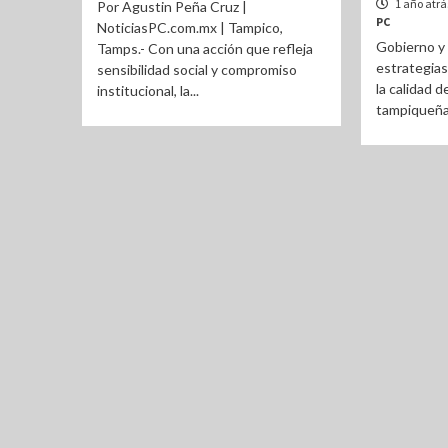
1 año atr
Por Agustin Peña Cruz |
PC
NoticiasPC.com.mx | Tampico,
Gobierno y 
Tamps.- Con una acción que refleja
estrategias
sensibilidad social y compromiso
la calidad d
institucional, la...
tampiqueñas