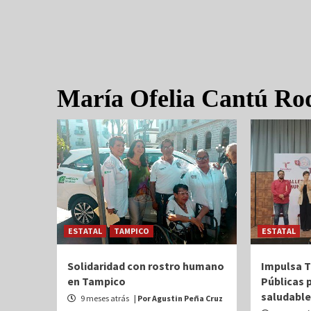
María Ofelia Cantú Ro
ESTATAL
TAMPICO
ESTATAL
Solidaridad con rostro humano
Impulsa T
en Tampico
Públicas 
saludable
9 meses atrás
| Por Agustin Peña Cruz