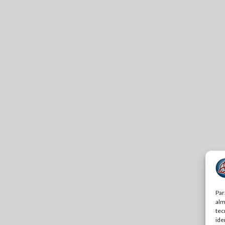
Par
alm
tec
ide