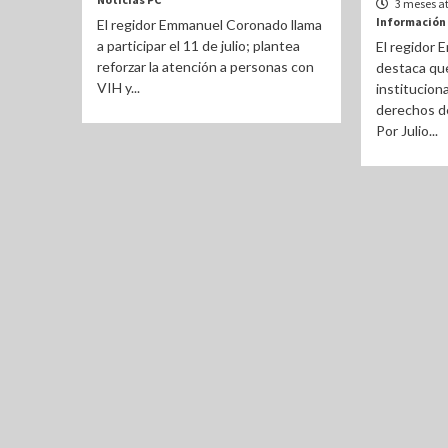
3 meses a
Información
El regidor Emmanuel Coronado llama
a participar el 11 de julio; plantea
El regidor
reforzar la atención a personas con
destaca que
VIH y...
instituciona
derechos de
Por Julio...