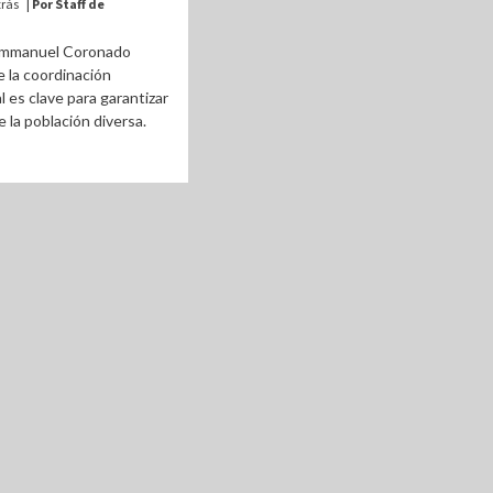
trás
| Por Staff de
 Emmanuel Coronado
 la coordinación
l es clave para garantizar
 la población diversa.