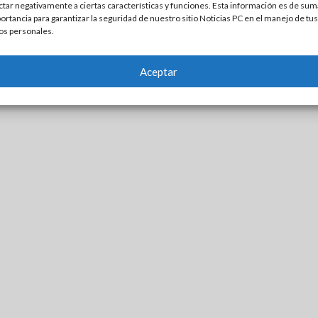
ctar negativamente a ciertas características y funciones. Esta información es de sum
ortancia para garantizar la seguridad de nuestro sitio Noticias PC en el manejo de tus
os personales.
Aceptar