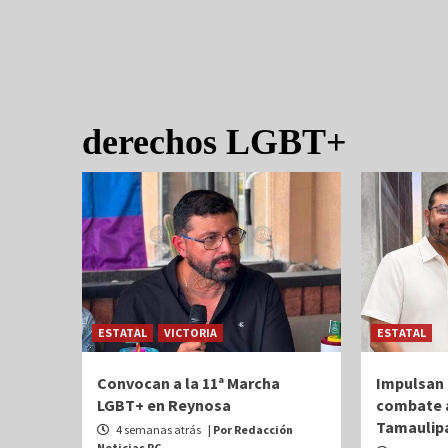
derechos LGBT+
ESTATAL
VICTORIA
ESTATAL
Convocan a la 11ª Marcha
Impulsan 
LGBT+ en Reynosa
combate a
Tamaulip
4 semanas atrás
| Por Redacción
Noticias PC