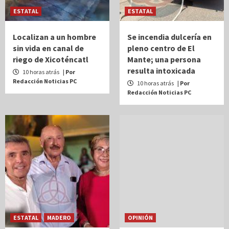
ESTATAL
ESTATAL
Localizan a un hombre
Se incendia dulcería en
sin vida en canal de
pleno centro de El
riego de Xicoténcatl
Mante; una persona
resulta intoxicada
10 horas atrás
| Por
Redacción Noticias PC
10 horas atrás
| Por
Redacción Noticias PC
ESTATAL
MADERO
OPINIÓN