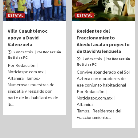
ESTATAL
ESTATAL
Villa Cuauhtémoc
Residentes del
apoya a David
Fraccionamiento
Valenzuela
Abedul avalan proyecto
de David Valenzuela
2 años atrás
| Por Redacción
Noticias PC
2 años atrás
| Por Redacción
Noticias PC
Por Redacción |
Noticiaspc.com.mx |
Convive abanderado del Sol
Altamira, Tamps.-
Azteca con moradores de
Numerosas muestras de
ese conjunto habitacional
simpatía y respaldo por
Por Redacción |
parte de los habitantes de
Noticiaspc.com.mx |
la...
Altamira,
Tamps.- Residentes del
Fraccionamiento...