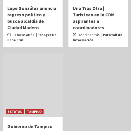
Lupe González anuncia
Una Tras Otra |
regreso político y
Turistean en la CDM
busca alcaldía de
aspirantes a
Ciudad Madero
coordinadores
11 horas atrás
| Por Agustin
12 horas atrás
| Por Staff de
Peña Cruz
Información
ESTATAL
TAMPICO
Gobierno de Tampico