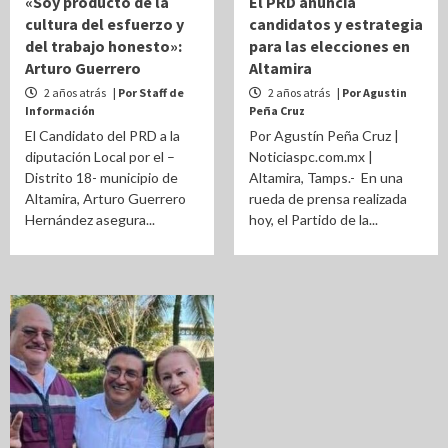
«Soy producto de la
El PRD anuncia
cultura del esfuerzo y
candidatos y estrategia
del trabajo honesto»:
para las elecciones en
Arturo Guerrero
Altamira
2 años atrás
| Por Staff de
2 años atrás
| Por Agustin
Información
Peña Cruz
El Candidato del PRD a la
Por Agustín Peña Cruz |
diputación Local por el –
Noticiaspc.com.mx |
Distrito 18- municipio de
Altamira, Tamps.- En una
Altamira, Arturo Guerrero
rueda de prensa realizada
Hernández asegura...
hoy, el Partido de la...