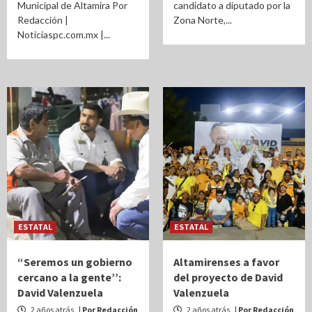
Municipal de Altamira Por
candidato a diputado por la
Redacción |
Zona Norte,...
Noticiaspc.com.mx |...
ESTATAL
ESTATAL
“Seremos un gobierno
Altamirenses a favor
cercano a la gente’’:
del proyecto de David
David Valenzuela
Valenzuela
2 años atrás
| Por Redacción
2 años atrás
| Por Redacción