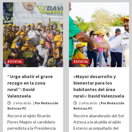
ESTATAL
ESTATAL
“Urge abatir el grave
«Mayor desarrollo y
rezago en la zona
bienestar para los
rural’’: David
habitantes del área
Valenzuela
rural»: David Valenzuela
2 años atrás
| Por Redacción
2 años atrás
| Por Redacción
Noticias PC
Noticias PC
Recorre el ejido Ricardo
Recorre abanderado del Sol
Flores Magón el candidato
Azteca a la alcaldía el ejido
perredista a la Presidencia
Esteros acompañado del