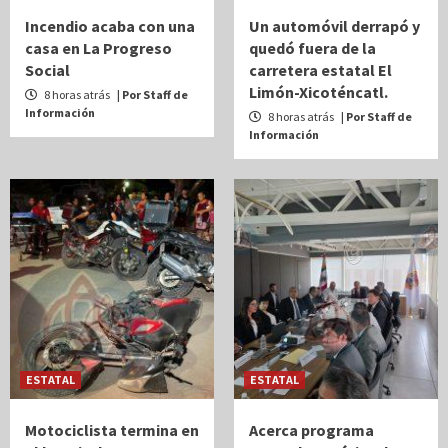
Incendio acaba con una
Un automóvil derrapó y
casa en La Progreso
quedó fuera de la
Social
carretera estatal El
Limón-Xicoténcatl.
8 horas atrás
| Por Staff de
Información
8 horas atrás
| Por Staff de
Información
ESTATAL
ESTATAL
Motociclista termina en
Acerca programa