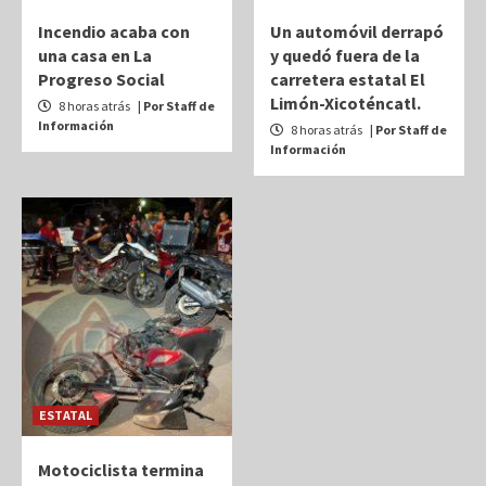
Incendio acaba con
Un automóvil derrapó
una casa en La
y quedó fuera de la
Progreso Social
carretera estatal El
Limón-Xicoténcatl.
8 horas atrás
| Por Staff de
Información
8 horas atrás
| Por Staff de
Información
ESTATAL
Motociclista termina