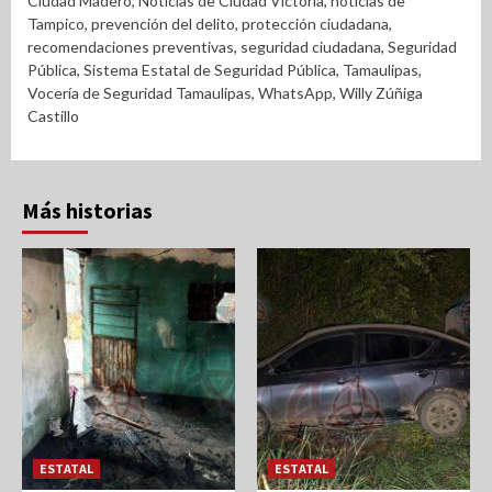
Ciudad Madero
,
Noticias de Ciudad Victoria
,
noticias de
Tampico
,
prevención del delito
,
protección ciudadana
,
recomendaciones preventivas
,
seguridad ciudadana
,
Seguridad
Pública
,
Sistema Estatal de Seguridad Pública
,
Tamaulipas
,
Vocería de Seguridad Tamaulipas
,
WhatsApp
,
Willy Zúñiga
Castillo
Más historias
ESTATAL
ESTATAL