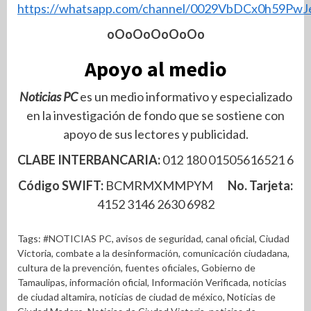
https://whatsapp.com/channel/0029VbDCx0h59PwJ
oOoOoOoOoOo
Apoyo al medio
Noticias PC
es un medio informativo y especializado
en la investigación de fondo que se sostiene con
apoyo de sus lectores y publicidad.
CLABE INTERBANCARIA:
012 180 01505616521 6
Código SWIFT:
BCMRMXMMPYM
No. Tarjeta:
4152 3146 2630 6982
Tags:
#NOTICIAS PC
,
avisos de seguridad
,
canal oficial
,
Ciudad
Victoria
,
combate a la desinformación
,
comunicación ciudadana
,
cultura de la prevención
,
fuentes oficiales
,
Gobierno de
Tamaulipas
,
información oficial
,
Información Verificada
,
noticias
de ciudad altamira
,
noticias de ciudad de méxico
,
Noticias de