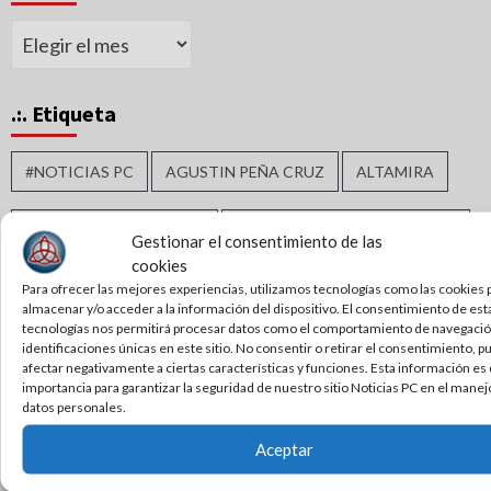
Archivos
.:. Etiqueta
#NOTICIAS PC
AGUSTIN PEÑA CRUZ
ALTAMIRA
ALTAMIRA TAMAULIPAS
AMÉRICO VILLARREAL ANAYA
Gestionar el consentimiento de las
cookies
ARMANDO MARTÍNEZ MANRÍQUEZ
BIENESTAR SOCIAL
Para ofrecer las mejores experiencias, utilizamos tecnologías como las cookies 
almacenar y/o acceder a la información del dispositivo. El consentimiento de est
tecnologías nos permitirá procesar datos como el comportamiento de navegación
CALIDAD DE VIDA
CHUCHO NADER
identificaciones únicas en este sitio. No consentir o retirar el consentimiento, 
afectar negativamente a ciertas características y funciones. Esta información e
importancia para garantizar la seguridad de nuestro sitio Noticias PC en el manej
CIUDAD MADERO
CIUDAD VICTORIA
datos personales.
Aceptar
CLAUDIA SHEINBAUM
CLAUDIA SHEINBAUM PARDO