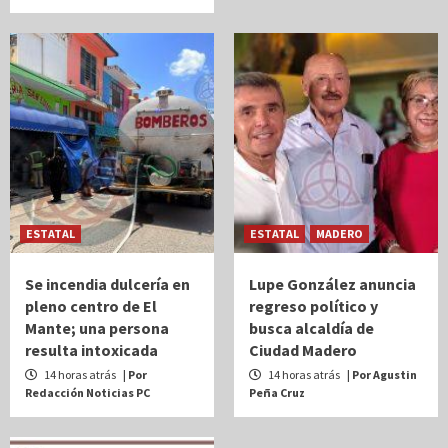
ESTATAL
ESTATAL
MADERO
Se incendia dulcería en
Lupe González anuncia
pleno centro de El
regreso político y
Mante; una persona
busca alcaldía de
resulta intoxicada
Ciudad Madero
14 horas atrás
| Por
14 horas atrás
| Por Agustin
Redacción Noticias PC
Peña Cruz