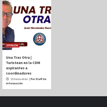
OPINIÓN
Una Tras Otra |
Turistean en la CDM
aspirantes a
coordinadores
15 horas atrás
| Por Staff de
Información