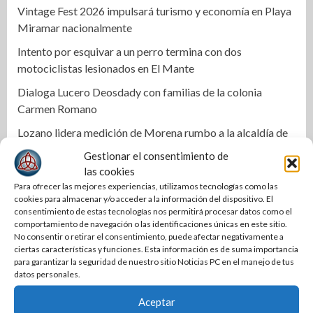
Vintage Fest 2026 impulsará turismo y economía en Playa
Miramar nacionalmente
Intento por esquivar a un perro termina con dos
motociclistas lesionados en El Mante
Dialoga Lucero Deosdady con familias de la colonia
Carmen Romano
Lozano lidera medición de Morena rumbo a la alcaldía de
Nuevo Laredo
Gestionar el consentimiento de
las cookies
Correspondencia | Es Tania
Para ofrecer las mejores experiencias, utilizamos tecnologías como las
Firma Mónica Villarreal convenio con la Universidad
cookies para almacenar y/o acceder a la información del dispositivo. El
consentimiento de estas tecnologías nos permitirá procesar datos como el
Tecnológica de Altamira para impulsar la innovación
comportamiento de navegación o las identificaciones únicas en este sitio.
turística mediante TampIA
No consentir o retirar el consentimiento, puede afectar negativamente a
ciertas características y funciones. Esta información es de suma importancia
Destaca Olga Sosa innovación en el campo durante la
para garantizar la seguridad de nuestro sitio Noticias PC en el manejo de tus
presentación de Forward Farming de Bayer en México
datos personales.
Transparencia y finanzas sanas en COMAPA Altamira
Aceptar