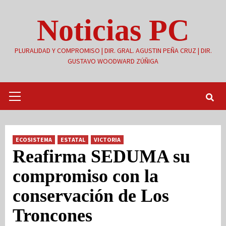
Saltar
Noticias PC
al
contenido
PLURALIDAD Y COMPROMISO | DIR. GRAL. AGUSTIN PEÑA CRUZ | DIR.
GUSTAVO WOODWARD ZÚÑIGA
Menú
primario
ECOSISTEMA
ESTATAL
VICTORIA
Reafirma SEDUMA su
compromiso con la
conservación de Los
Troncones