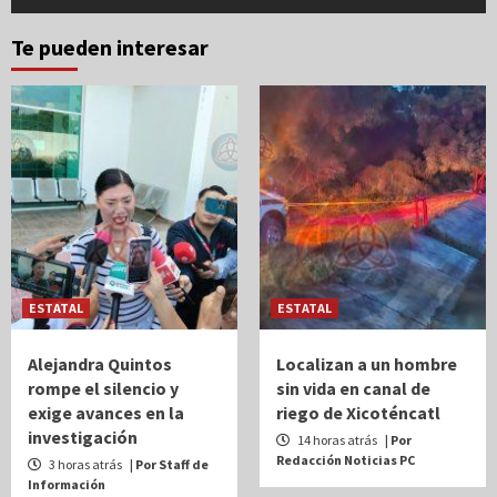
Te pueden interesar
ESTATAL
ESTATAL
Alejandra Quintos
Localizan a un hombre
rompe el silencio y
sin vida en canal de
exige avances en la
riego de Xicoténcatl
investigación
14 horas atrás
| Por
Redacción Noticias PC
3 horas atrás
| Por Staff de
Información