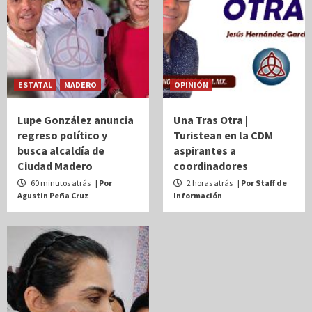
ESTATAL
MADERO
OPINIÓN
Lupe González anuncia
Una Tras Otra |
regreso político y
Turistean en la CDM
busca alcaldía de
aspirantes a
Ciudad Madero
coordinadores
60 minutos atrás
| Por
2 horas atrás
| Por Staff de
Agustin Peña Cruz
Información