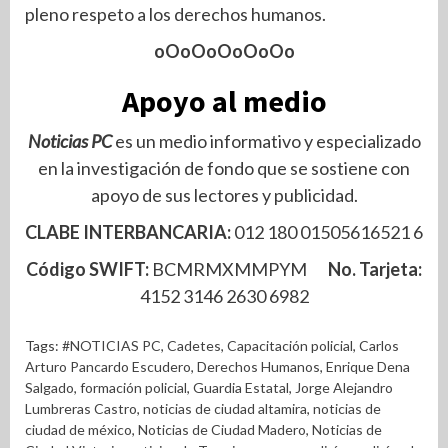
pleno respeto a los derechos humanos.
oOoOoOoOoOo
Apoyo al medio
Noticias PC
es un medio informativo y especializado
en la investigación de fondo que se sostiene con
apoyo de sus lectores y publicidad.
CLABE INTERBANCARIA:
012 180 01505616521 6
Código SWIFT:
BCMRMXMMPYM
No. Tarjeta:
4152 3146 2630 6982
Tags:
#NOTICIAS PC
,
Cadetes
,
Capacitación policial
,
Carlos
Arturo Pancardo Escudero
,
Derechos Humanos
,
Enrique Dena
Salgado
,
formación policial
,
Guardia Estatal
,
Jorge Alejandro
Lumbreras Castro
,
noticias de ciudad altamira
,
noticias de
ciudad de méxico
,
Noticias de Ciudad Madero
,
Noticias de