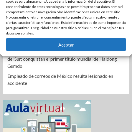
es para ti”
cookies para almacenar y/o acceder a la información del dispositivo. El
consentimiento de estas tecnologías nos permitirá procesar datos como el
Instala Sector Salud Comité Estatal de Calidad en Salud
comportamiento de navegación o las identificaciones únicas en este sitio.
para garantizar un trato digno y humanitario a los
No consentir o retirar el consentimiento, puede afectar negativamente a
ciertas características y funciones. Esta información es de suma importancia
pacientes
para garantizar la seguridad de nuestro sitio Noticias PC en el manejo de tus
datos personales.
Promueve CEDES Altamira reinserción social con
exposición y venta de artesanías “OVNI-CEDES”
Aceptar
Ocho tamaulipecos hacen historia con México en Corea
del Sur; conquistan el primer título mundial de Haidong
Gumdo
Empleado de correos de México resulta lesionado en
accidente