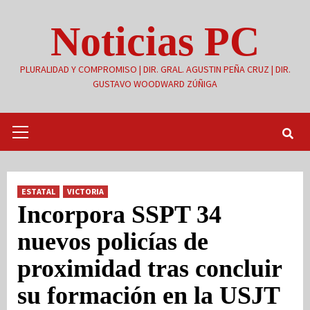
Saltar
Noticias PC
al
contenido
PLURALIDAD Y COMPROMISO | DIR. GRAL. AGUSTIN PEÑA CRUZ | DIR.
GUSTAVO WOODWARD ZÚÑIGA
Menú
primario
ESTATAL
VICTORIA
Incorpora SSPT 34
nuevos policías de
proximidad tras concluir
su formación en la USJT