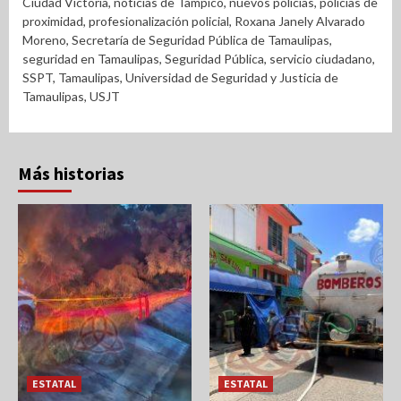
Ciudad Victoria
,
noticias de Tampico
,
nuevos policías
,
policías de
proximidad
,
profesionalización policial
,
Roxana Janely Alvarado
Moreno
,
Secretaría de Seguridad Pública de Tamaulipas
,
seguridad en Tamaulipas
,
Seguridad Pública
,
servicio ciudadano
,
SSPT
,
Tamaulipas
,
Universidad de Seguridad y Justicia de
Tamaulipas
,
USJT
Más historias
ESTATAL
ESTATAL