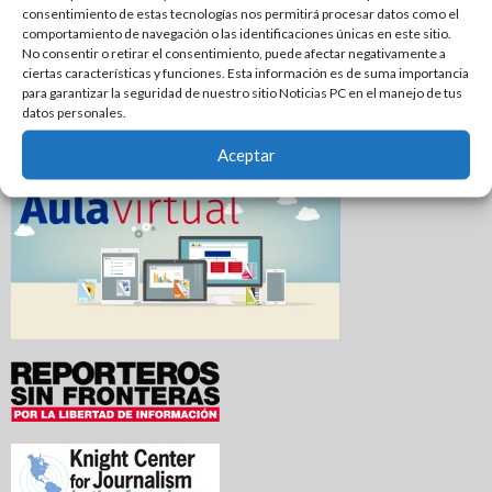
consentimiento de estas tecnologías nos permitirá procesar datos como el
Localizan a un hombre sin vida en canal de riego de
comportamiento de navegación o las identificaciones únicas en este sitio.
Xicoténcatl
No consentir o retirar el consentimiento, puede afectar negativamente a
ciertas características y funciones. Esta información es de suma importancia
Se incendia dulcería en pleno centro de El Mante; una
para garantizar la seguridad de nuestro sitio Noticias PC en el manejo de tus
datos personales.
persona resulta intoxicada
Aceptar