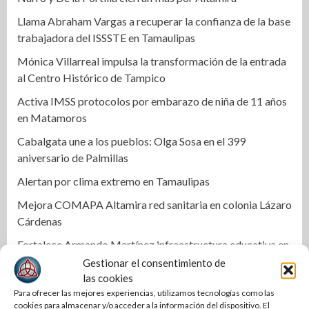
Llama Abraham Vargas a recuperar la confianza de la base
trabajadora del ISSSTE en Tamaulipas
Mónica Villarreal impulsa la transformación de la entrada
al Centro Histórico de Tampico
Activa IMSS protocolos por embarazo de niña de 11 años
en Matamoros
Cabalgata une a los pueblos: Olga Sosa en el 399
aniversario de Palmillas
Alertan por clima extremo en Tamaulipas
Mejora COMAPA Altamira red sanitaria en colonia Lázaro
Cárdenas
Fortalece Armando Martínez infraestructura educativa en
Altamira
Gestionar el consentimiento de
las cookies
Alejandra Quintos rompe el silencio y exige avances en la
Para ofrecer las mejores experiencias, utilizamos tecnologías como las
investigación
cookies para almacenar y/o acceder a la información del dispositivo. El