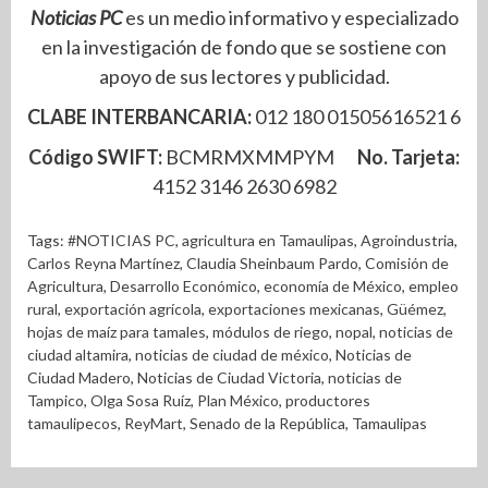
Noticias PC
es un medio informativo y especializado
en la investigación de fondo que se sostiene con
apoyo de sus lectores y publicidad.
CLABE INTERBANCARIA:
012 180 01505616521 6
Código SWIFT:
BCMRMXMMPYM
No. Tarjeta:
4152 3146 2630 6982
Tags:
#NOTICIAS PC
,
agricultura en Tamaulipas
,
Agroindustria
,
Carlos Reyna Martínez
,
Claudia Sheinbaum Pardo
,
Comisión de
Agricultura
,
Desarrollo Económico
,
economía de México
,
empleo
rural
,
exportación agrícola
,
exportaciones mexicanas
,
Güémez
,
hojas de maíz para tamales
,
módulos de riego
,
nopal
,
noticias de
ciudad altamira
,
noticias de ciudad de méxico
,
Noticias de
Ciudad Madero
,
Noticias de Ciudad Victoria
,
noticias de
Tampico
,
Olga Sosa Ruíz
,
Plan México
,
productores
tamaulipecos
,
ReyMart
,
Senado de la República
,
Tamaulipas