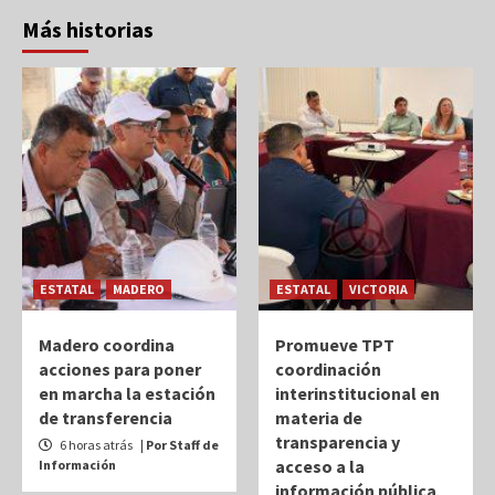
Más historias
ESTATAL
MADERO
ESTATAL
VICTORIA
Madero coordina
Promueve TPT
acciones para poner
coordinación
en marcha la estación
interinstitucional en
de transferencia
materia de
transparencia y
6 horas atrás
| Por Staff de
acceso a la
Información
información pública