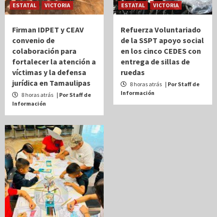
ESTATAL
VICTORIA
ESTATAL
VICTORIA
Firman IDPET y CEAV
Refuerza Voluntariado
convenio de
de la SSPT apoyo social
colaboración para
en los cinco CEDES con
fortalecer la atención a
entrega de sillas de
víctimas y la defensa
ruedas
jurídica en Tamaulipas
8 horas atrás
| Por Staff de
Información
8 horas atrás
| Por Staff de
Información