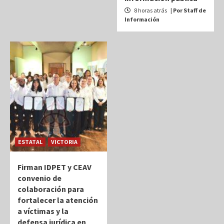
8 horas atrás
| Por Staff de
Información
ESTATAL
VICTORIA
Firman IDPET y CEAV
convenio de
colaboración para
fortalecer la atención
a víctimas y la
defensa jurídica en