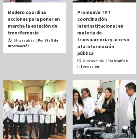
Madero coordina
Promueve TPT
acciones para poner en
coordinación
marcha la estación de
interinstitucional en
transferencia
materia de
transparencia y acceso
6 horas atrás
| Por Staff de
a la información
Información
pública
8 horas atrás
| Por Staff de
Información