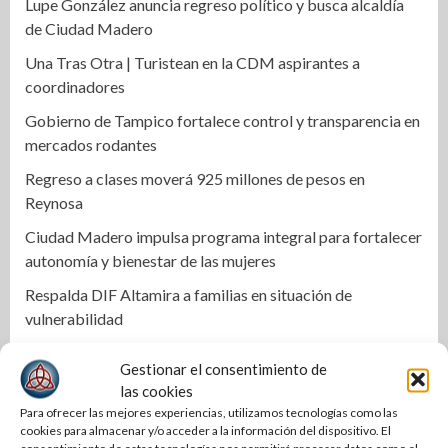
Lupe González anuncia regreso político y busca alcaldía
de Ciudad Madero
Una Tras Otra | Turistean en la CDM aspirantes a
coordinadores
Gobierno de Tampico fortalece control y transparencia en
mercados rodantes
Regreso a clases moverá 925 millones de pesos en
Reynosa
Ciudad Madero impulsa programa integral para fortalecer
autonomía y bienestar de las mujeres
Respalda DIF Altamira a familias en situación de
vulnerabilidad
COMAPA Altamira instala tomas de agua en diferentes
Gestionar el consentimiento de
sectores
las cookies
Respalda la SET acuerdos de la CONAEDU sobre redes
Para ofrecer las mejores experiencias, utilizamos tecnologías como las
cookies para almacenar y/o acceder a la información del dispositivo. El
sociales y escuelas militarizadas