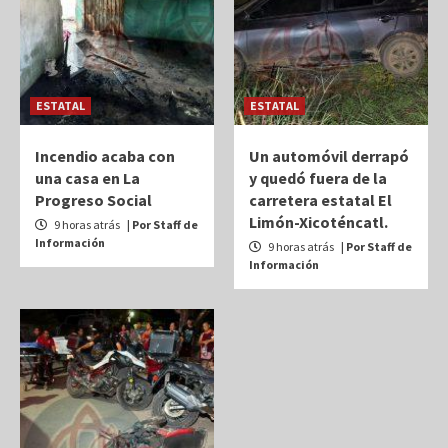
ESTATAL
ESTATAL
Incendio acaba con
Un automóvil derrapó
una casa en La
y quedó fuera de la
Progreso Social
carretera estatal El
Limón-Xicoténcatl.
9 horas atrás
| Por Staff de
Información
9 horas atrás
| Por Staff de
Información