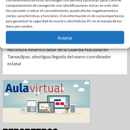
consentimiento de estas tecnologías nos permitirá procesar datos como el
comportamiento de navegación o las identificaciones únicas en este sitio.
Cierra PAN disputa por dirigencia en Tamaulipas
No consentir o retirar el consentimiento, puede afectar negativamente a
Se mantiene Armando Martínez entre los mejores alcaldes
ciertas características y funciones. Esta información es de suma importancia
para garantizar la seguridad de nuestro sitio Noticias PC en el manejo de tus
del país y número uno en Tamaulipas
datos personales.
Anuncian la Primera Copa Gobernador de Voleibol
Aceptar
Tamaulipas 2026
Reconoce Américo labor de la Guardia Nacional en
Tamaulipas; atestigua llegada del nuevo coordinador
estatal