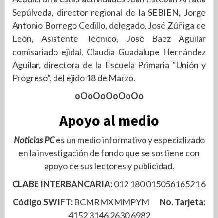
Sepúlveda, director regional de la SEBIEN, Jorge
Antonio Borrego Cedillo, delegado, José Zúñiga de
León, Asistente Técnico, José Baez Aguilar
comisariado ejidal, Claudia Guadalupe Hernández
Aguilar, directora de la Escuela Primaria “Unión y
Progreso”, del ejido 18 de Marzo.
oOoOoOoOoOo
Apoyo al medio
Noticias PC
es un medio informativo y especializado
en la investigación de fondo que se sostiene con
apoyo de sus lectores y publicidad.
CLABE INTERBANCARIA:
012 180 01505616521 6
Código SWIFT:
BCMRMXMMPYM
No. Tarjeta:
4152 3146 2630 6982