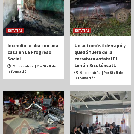
ESTATAL
ESTATAL
Incendio acaba con una
Un automóvil derrapó y
casa en La Progreso
quedó fuera de la
Social
carretera estatal El
Limón-Xicoténcatl.
9 horas atrás
| Por Staff de
Información
9 horas atrás
| Por Staff de
Información