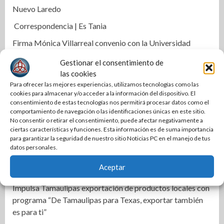
Nuevo Laredo
Correspondencia | Es Tania
Firma Mónica Villarreal convenio con la Universidad
Tecnológica de Altamira para impulsar la innovación
Gestionar el consentimiento de
turística mediante TampIA
las cookies
Destaca Olga Sosa innovación en el campo durante la
Para ofrecer las mejores experiencias, utilizamos tecnologías como las
cookies para almacenar y/o acceder a la información del dispositivo. El
presentación de Forward Farming de Bayer en México
consentimiento de estas tecnologías nos permitirá procesar datos como el
comportamiento de navegación o las identificaciones únicas en este sitio.
Transparencia y finanzas sanas en COMAPA Altamira
No consentir o retirar el consentimiento, puede afectar negativamente a
Con más obra pública, Mónica Villarreal transforma la
ciertas características y funciones. Esta información es de suma importancia
para garantizar la seguridad de nuestro sitio Noticias PC en el manejo de tus
infraestructura vial de Tampico
datos personales.
Impulsa STPS ferias del empleo para jóvenes en tres
Aceptar
regiones de Tamaulipas
Impulsa Tamaulipas exportación de productos locales con
programa “De Tamaulipas para Texas, exportar también
es para ti”