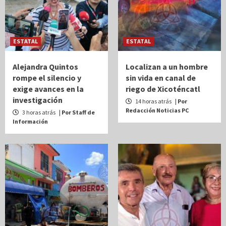
ESTATAL
ESTATAL
Alejandra Quintos
Localizan a un hombre
rompe el silencio y
sin vida en canal de
exige avances en la
riego de Xicoténcatl
investigación
14 horas atrás
| Por
Redacción Noticias PC
3 horas atrás
| Por Staff de
Información