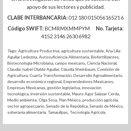
apoyo de sus lectores y publicidad.
CLABE INTERBANCARIA:
012 180 01505616521 6
Código SWIFT:
BCMRMXMMPYM
No. Tarjeta:
4152 3146 2630 6982
Tags:
Agricultura Productiva
,
agricultura sustentable
,
Ana Lilia
Aguilar Ledezma
,
Autosuficiencia Alimentaria
,
Biofertilizantes
,
Biotecnología Microbiana
,
campo mexicano
,
Ciencia Nacional
,
Claudia Isabel Olalde Aguilar
,
Claudia Sheinbaum
,
Comisión de
Agricultura
,
Cuarta Transformación
,
Desarrollo Agroalimentario
,
desarrollo económico regional
,
Emprendedores Mexicanos
,
Empresas Mexicanas
,
gestión legislativa
,
innovación
tecnológica
,
inversión sustentable
,
Mauro Agur Salazar Cerda
,
Medio ambiente
,
Olga Sosa
,
Plan México
,
producción agrícola
,
sector agropecuario
,
Senado de la República
,
Senado de México
,
soberanía alimentaria
,
Tamaulipas
,
Tecnología Agrícola