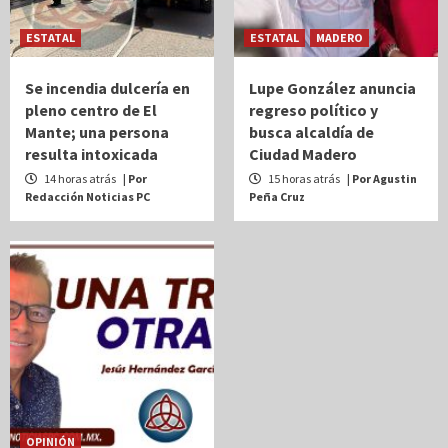
ESTATAL
ESTATAL
MADERO
Se incendia dulcería en
Lupe González anuncia
pleno centro de El
regreso político y
Mante; una persona
busca alcaldía de
resulta intoxicada
Ciudad Madero
14 horas atrás
| Por
15 horas atrás
| Por Agustin
Redacción Noticias PC
Peña Cruz
OPINIÓN