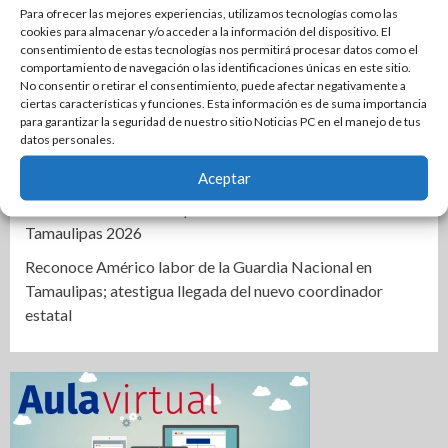
COMAPA Altamira instala tomas de agua en diferentes
Para ofrecer las mejores experiencias, utilizamos tecnologías como las
sectores
cookies para almacenar y/o acceder a la información del dispositivo. El
consentimiento de estas tecnologías nos permitirá procesar datos como el
Respalda la SET acuerdos de la CONAEDU sobre redes
comportamiento de navegación o las identificaciones únicas en este sitio.
sociales y escuelas militarizadas
No consentir o retirar el consentimiento, puede afectar negativamente a
ciertas características y funciones. Esta información es de suma importancia
Cierra PAN disputa por dirigencia en Tamaulipas
para garantizar la seguridad de nuestro sitio Noticias PC en el manejo de tus
datos personales.
Se mantiene Armando Martínez entre los mejores alcaldes
del país y número uno en Tamaulipas
Aceptar
Anuncian la Primera Copa Gobernador de Voleibol
Tamaulipas 2026
Reconoce Américo labor de la Guardia Nacional en
Tamaulipas; atestigua llegada del nuevo coordinador
estatal