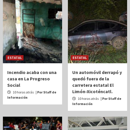
ESTATAL
ESTATAL
Incendio acaba con una
Un automóvil derrapó y
casa en La Progreso
quedó fuera de la
Social
carretera estatal El
Limón-Xicoténcatl.
10 horas atrás
| Por Staff de
Información
10 horas atrás
| Por Staff de
Información