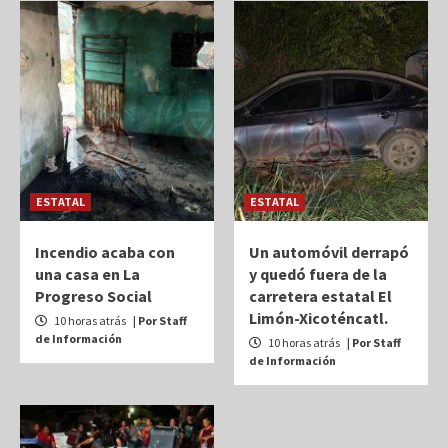
ESTATAL
ESTATAL
Incendio acaba con
Un automóvil derrapó
una casa en La
y quedó fuera de la
Progreso Social
carretera estatal El
Limón-Xicoténcatl.
10 horas atrás
| Por Staff
de Información
10 horas atrás
| Por Staff
de Información