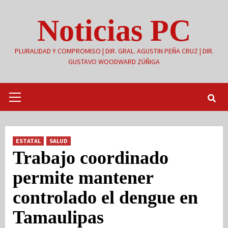
Saltar
Noticias PC
al
contenido
PLURALIDAD Y COMPROMISO | DIR. GRAL. AGUSTIN PEÑA CRUZ | DIR.
GUSTAVO WOODWARD ZÚÑIGA
Menú
primario
ESTATAL
SALUD
Trabajo coordinado
permite mantener
controlado el dengue en
Tamaulipas