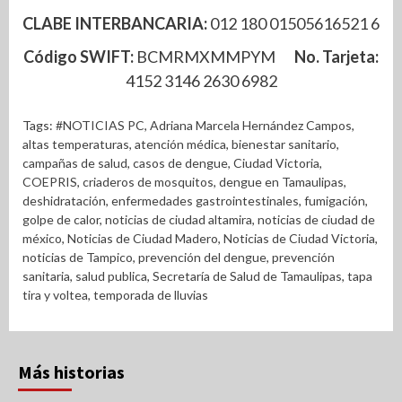
CLABE INTERBANCARIA:
012 180 01505616521 6
Código SWIFT:
BCMRMXMMPYM
No. Tarjeta:
4152 3146 2630 6982
Tags:
#NOTICIAS PC
,
Adriana Marcela Hernández Campos
,
altas temperaturas
,
atención médica
,
bienestar sanitario
,
campañas de salud
,
casos de dengue
,
Ciudad Victoria
,
COEPRIS
,
criaderos de mosquitos
,
dengue en Tamaulipas
,
deshidratación
,
enfermedades gastrointestinales
,
fumigación
,
golpe de calor
,
noticias de ciudad altamira
,
noticias de ciudad de
méxico
,
Noticias de Ciudad Madero
,
Noticias de Ciudad Victoria
,
noticias de Tampico
,
prevención del dengue
,
prevención
sanitaria
,
salud publica
,
Secretaría de Salud de Tamaulipas
,
tapa
tira y voltea
,
temporada de lluvias
Más historias