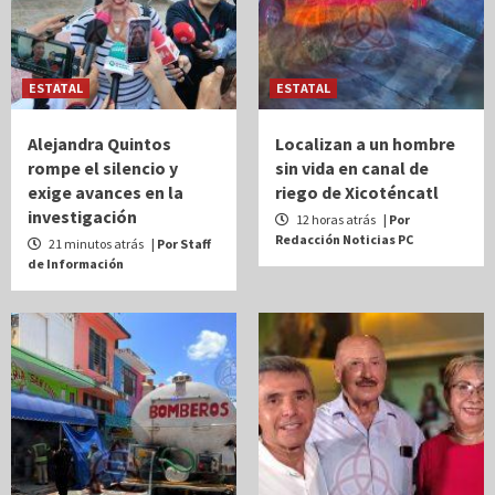
ESTATAL
ESTATAL
Alejandra Quintos
Localizan a un hombre
rompe el silencio y
sin vida en canal de
exige avances en la
riego de Xicoténcatl
investigación
12 horas atrás
| Por
Redacción Noticias PC
21 minutos atrás
| Por Staff
de Información