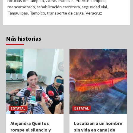
noticias de Tampico
,
Obras Públicas
,
Puente Tampico
,
reencarpetado
,
rehabilitación carretera
,
seguridad vial
,
Tamaulipas
,
Tampico
,
transporte de carga
,
Veracruz
Más historias
ESTATAL
ESTATAL
Alejandra Quintos
Localizan a un hombre
rompe el silencio y
sin vida en canal de