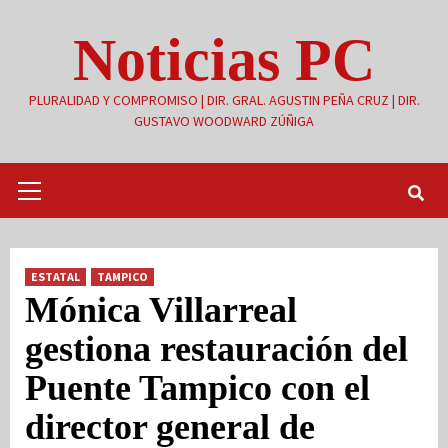
Saltar
Noticias PC
al
contenido
PLURALIDAD Y COMPROMISO | DIR. GRAL. AGUSTIN PEÑA CRUZ | DIR.
GUSTAVO WOODWARD ZÚÑIGA
Menú
primario
ESTATAL
TAMPICO
Mónica Villarreal
gestiona restauración del
Puente Tampico con el
director general de