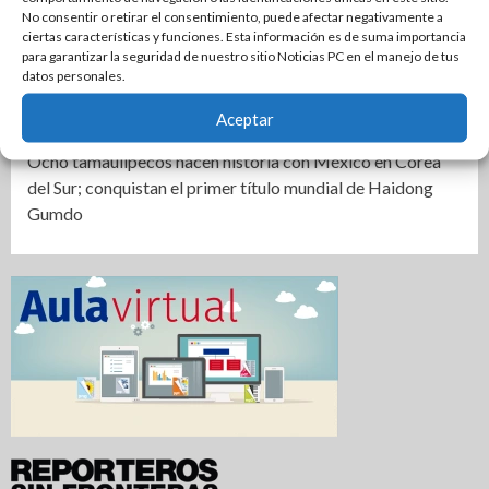
Instala Sector Salud Comité Estatal de Calidad en Salud
No consentir o retirar el consentimiento, puede afectar negativamente a
para garantizar un trato digno y humanitario a los
ciertas características y funciones. Esta información es de suma importancia
para garantizar la seguridad de nuestro sitio Noticias PC en el manejo de tus
pacientes
datos personales.
Promueve CEDES Altamira reinserción social con
Aceptar
exposición y venta de artesanías “OVNI-CEDES”
Ocho tamaulipecos hacen historia con México en Corea
del Sur; conquistan el primer título mundial de Haidong
Gumdo