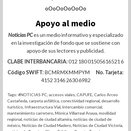
oOoOoOoOoOo
Apoyo al medio
Noticias PC
es un medio informativo y especializado
en la investigación de fondo que se sostiene con
apoyo de sus lectores y publicidad.
CLABE INTERBANCARIA:
012 180 01505616521 6
Código SWIFT:
BCMRMXMMPYM
No. Tarjeta:
4152 3146 2630 6982
Tags:
#NOTICIAS PC
,
accesos viales
,
CAPUFE
,
Carlos Arceo
Castañeda
,
carpeta asfáltica
,
conectividad regional
,
desarrollo
turístico
,
Infraestructura Vial
,
intercambio comercial
,
mantenimiento carretero
,
Mónica Villarreal Anaya
,
movilidad
regional
,
noticias de ciudad altamira
,
noticias de ciudad de
méxico
,
Noticias de Ciudad Madero
,
Noticias de Ciudad Victoria
,