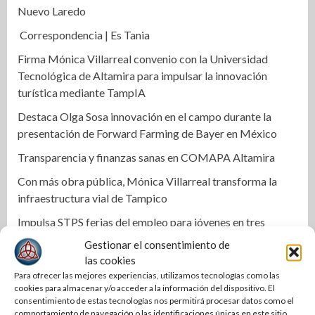
Nuevo Laredo
Correspondencia | Es Tania
Firma Mónica Villarreal convenio con la Universidad
Tecnológica de Altamira para impulsar la innovación
turística mediante TampIA
Destaca Olga Sosa innovación en el campo durante la
presentación de Forward Farming de Bayer en México
Transparencia y finanzas sanas en COMAPA Altamira
Con más obra pública, Mónica Villarreal transforma la
infraestructura vial de Tampico
Impulsa STPS ferias del empleo para jóvenes en tres
regiones de Tamaulipas
Gestionar el consentimiento de
las cookies
Impulsa Tamaulipas exportación de productos locales con
Para ofrecer las mejores experiencias, utilizamos tecnologías como las
programa “De Tamaulipas para Texas, exportar también
cookies para almacenar y/o acceder a la información del dispositivo. El
es para ti”
consentimiento de estas tecnologías nos permitirá procesar datos como el
comportamiento de navegación o las identificaciones únicas en este sitio.