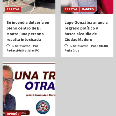
ESTATAL
ESTATAL
MADERO
Se incendia dulcería en
Lupe González anuncia
pleno centro de El
regreso político y
Mante; una persona
busca alcaldía de
resulta intoxicada
Ciudad Madero
12 horas atrás
| Por
12 horas atrás
| Por Agustin
Redacción Noticias PC
Peña Cruz
OPINIÓN