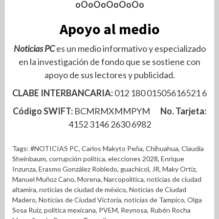
oOoOoOoOoOo
Apoyo al medio
Noticias PC
es un medio informativo y especializado
en la investigación de fondo que se sostiene con
apoyo de sus lectores y publicidad.
CLABE INTERBANCARIA:
012 180 01505616521 6
Código SWIFT:
BCMRMXMMPYM
No. Tarjeta:
4152 3146 2630 6982
Tags:
#NOTICIAS PC
,
Carlos Makyto Peña
,
Chihuahua
,
Claudia
Sheinbaum
,
corrupción política
,
elecciones 2028
,
Enrique
Inzunza
,
Erasmo González Robledo
,
guachicol
,
JR
,
Maky Ortiz
,
Manuel Muñoz Cano
,
Morena
,
Narcopolítica
,
noticias de ciudad
altamira
,
noticias de ciudad de méxico
,
Noticias de Ciudad
Madero
,
Noticias de Ciudad Victoria
,
noticias de Tampico
,
Olga
Sosa Ruíz
,
política mexicana
,
PVEM
,
Reynosa
,
Rubén Rocha