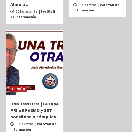
Almaraz
2 días atrás
| Por Staff de
Información
22 horas atrás
| Por Staff
de Información
OPINIÓN
Una Tras Otra | Le tupe
PRI a ERASMO y SET
por silencio cómplice
3 días atrás
| Por Staff de
Información