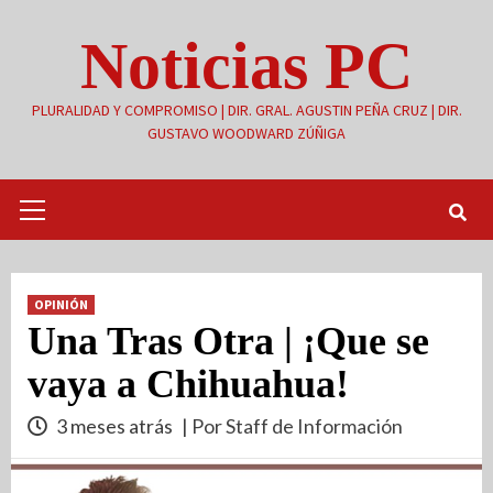
Saltar
Noticias PC
al
contenido
PLURALIDAD Y COMPROMISO | DIR. GRAL. AGUSTIN PEÑA CRUZ | DIR.
GUSTAVO WOODWARD ZÚÑIGA
Menú
primario
OPINIÓN
Una Tras Otra | ¡Que se
vaya a Chihuahua!
3 meses atrás
| Por Staff de Información