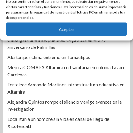
No consentir o retirar el consentimiento, puede afectar negativamente a
Mónica Villarreal impulsa la transformación de la entrada
ciertas características y funciones. Esta información es de suma importancia
al Centro Histórico de Tampico
para garantizar la seguridad de nuestro sitio Noticias PC en el manejo de tus
datos personales.
Activa IMSS protocolos por embarazo de niña de 11 años
Aceptar
en Matamoros
Cabalgata une a los pueblos: Olga Sosa en el 399
aniversario de Palmillas
Alertan por clima extremo en Tamaulipas
Mejora COMAPA Altamira red sanitaria en colonia Lázaro
Cárdenas
Fortalece Armando Martínez infraestructura educativa en
Altamira
Alejandra Quintos rompe el silencio y exige avances en la
investigación
Localizan a un hombre sin vida en canal de riego de
Xicoténcatl