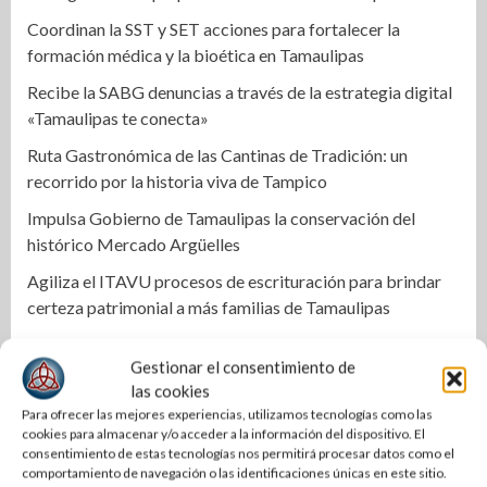
Coordinan la SST y SET acciones para fortalecer la
formación médica y la bioética en Tamaulipas
Recibe la SABG denuncias a través de la estrategia digital
«Tamaulipas te conecta»
Ruta Gastronómica de las Cantinas de Tradición: un
recorrido por la historia viva de Tampico
Impulsa Gobierno de Tamaulipas la conservación del
histórico Mercado Argüelles
Agiliza el ITAVU procesos de escrituración para brindar
certeza patrimonial a más familias de Tamaulipas
Ciudad Madero honra el legado inmortal de Roberto
Gestionar el consentimiento de
Cantoral con una emotiva velada artística y cultural
las cookies
Narro y De la Portilla cierran filas por Altamira
Para ofrecer las mejores experiencias, utilizamos tecnologías como las
cookies para almacenar y/o acceder a la información del dispositivo. El
Llama Abraham Vargas a recuperar la confianza de la base
consentimiento de estas tecnologías nos permitirá procesar datos como el
trabajadora del ISSSTE en Tamaulipas
comportamiento de navegación o las identificaciones únicas en este sitio.