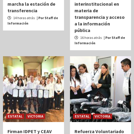
marcha la estación de
interinstitucional en
transferencia
materia de
transparencia y acceso
14 horas atrás
| Por Staff de
a la información
Información
pública
16 horas atrás
| Por Staff de
Información
ESTATAL
VICTORIA
ESTATAL
VICTORIA
Firman IDPET y CEAV
Refuerza Voluntariado