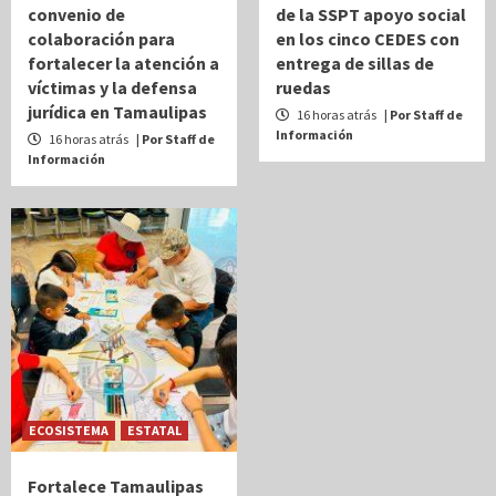
convenio de
de la SSPT apoyo social
colaboración para
en los cinco CEDES con
fortalecer la atención a
entrega de sillas de
víctimas y la defensa
ruedas
jurídica en Tamaulipas
16 horas atrás
| Por Staff de
Información
16 horas atrás
| Por Staff de
Información
ECOSISTEMA
ESTATAL
Fortalece Tamaulipas