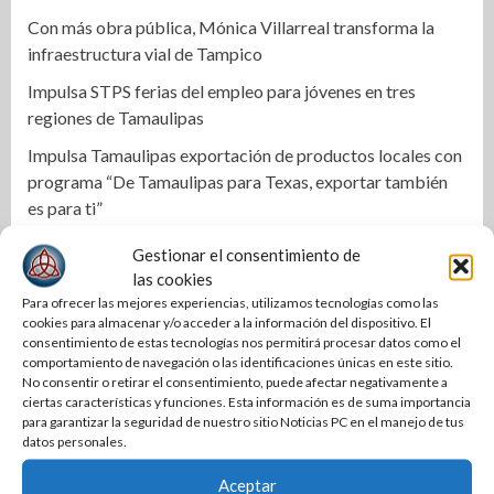
Con más obra pública, Mónica Villarreal transforma la
infraestructura vial de Tampico
Impulsa STPS ferias del empleo para jóvenes en tres
regiones de Tamaulipas
Impulsa Tamaulipas exportación de productos locales con
programa “De Tamaulipas para Texas, exportar también
es para ti”
Instala Sector Salud Comité Estatal de Calidad en Salud
Gestionar el consentimiento de
para garantizar un trato digno y humanitario a los
las cookies
pacientes
Para ofrecer las mejores experiencias, utilizamos tecnologías como las
cookies para almacenar y/o acceder a la información del dispositivo. El
Promueve CEDES Altamira reinserción social con
consentimiento de estas tecnologías nos permitirá procesar datos como el
exposición y venta de artesanías “OVNI-CEDES”
comportamiento de navegación o las identificaciones únicas en este sitio.
No consentir o retirar el consentimiento, puede afectar negativamente a
Ocho tamaulipecos hacen historia con México en Corea
ciertas características y funciones. Esta información es de suma importancia
para garantizar la seguridad de nuestro sitio Noticias PC en el manejo de tus
del Sur; conquistan el primer título mundial de Haidong
datos personales.
Gumdo
Aceptar