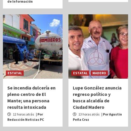
de Información
ESTATAL
ESTATAL
MADERO
Se incendia dulcería en
Lupe González anuncia
pleno centro de El
regreso político y
Mante; una persona
busca alcaldía de
resulta intoxicada
Ciudad Madero
12 horas atrás
| Por
13 horas atrás
| Por Agustin
Redacción Noticias PC
Peña Cruz