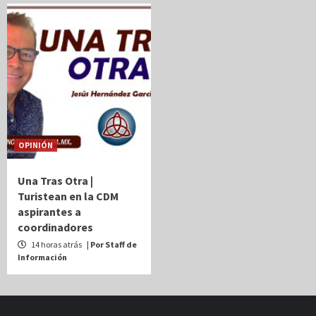
OPINIÓN
Una Tras Otra |
Turistean en la CDM
aspirantes a
coordinadores
14 horas atrás
| Por Staff de
Información