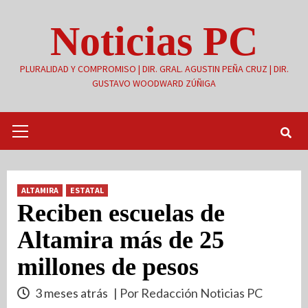
Saltar
Noticias PC
al
contenido
PLURALIDAD Y COMPROMISO | DIR. GRAL. AGUSTIN PEÑA CRUZ | DIR.
GUSTAVO WOODWARD ZÚÑIGA
Menú
primario
ALTAMIRA
ESTATAL
Reciben escuelas de
Altamira más de 25
millones de pesos
3 meses atrás
| Por Redacción Noticias PC