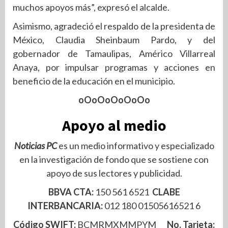
muchos apoyos más”, expresó el alcalde.
Asimismo, agradeció el respaldo de la presidenta de
México, Claudia Sheinbaum Pardo, y del
gobernador de Tamaulipas, Américo Villarreal
Anaya, por impulsar programas y acciones en
beneficio de la educación en el municipio.
oOoOoOoOoOo
Apoyo al medio
Noticias PC
es un medio informativo y especializado
en la investigación de fondo que se sostiene con
apoyo de sus lectores y publicidad.
BBVA CTA:
150 561 6521
CLABE
INTERBANCARIA:
012 180 01505616521 6
Código SWIFT:
BCMRMXMMPYM
No. Tarjeta: