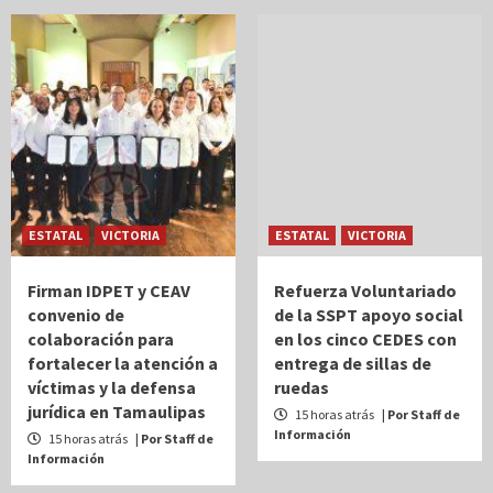
ESTATAL
VICTORIA
ESTATAL
VICTORIA
Firman IDPET y CEAV
Refuerza Voluntariado
convenio de
de la SSPT apoyo social
colaboración para
en los cinco CEDES con
fortalecer la atención a
entrega de sillas de
víctimas y la defensa
ruedas
jurídica en Tamaulipas
15 horas atrás
| Por Staff de
Información
15 horas atrás
| Por Staff de
Información