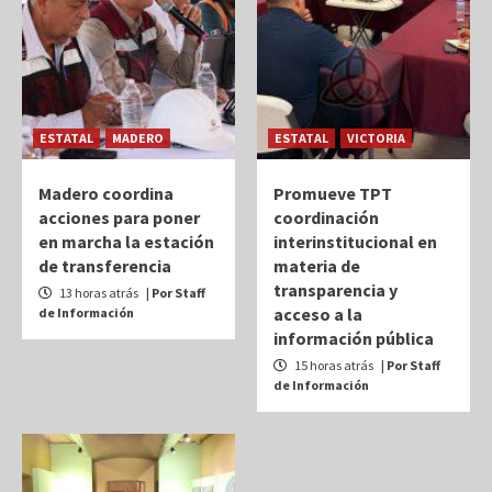
ESTATAL
MADERO
ESTATAL
VICTORIA
Madero coordina
Promueve TPT
acciones para poner
coordinación
en marcha la estación
interinstitucional en
de transferencia
materia de
transparencia y
13 horas atrás
| Por Staff
acceso a la
de Información
información pública
15 horas atrás
| Por Staff
de Información