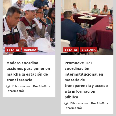
ESTATAL
MADERO
ESTATAL
VICTORIA
Madero coordina
Promueve TPT
acciones para poner en
coordinación
marcha la estación de
interinstitucional en
transferencia
materia de
transparencia y acceso
13 horas atrás
| Por Staff de
a la información
Información
pública
15 horas atrás
| Por Staff de
Información