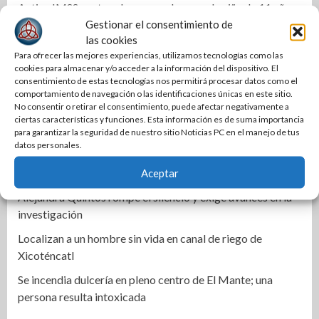
Activa IMSS protocolos por embarazo de niña de 11 años
Gestionar el consentimiento de
en Matamoros
las cookies
Cabalgata une a los pueblos: Olga Sosa en el 399
Para ofrecer las mejores experiencias, utilizamos tecnologías como las
aniversario de Palmillas
cookies para almacenar y/o acceder a la información del dispositivo. El
consentimiento de estas tecnologías nos permitirá procesar datos como el
Alertan por clima extremo en Tamaulipas
comportamiento de navegación o las identificaciones únicas en este sitio.
No consentir o retirar el consentimiento, puede afectar negativamente a
Mejora COMAPA Altamira red sanitaria en colonia Lázaro
ciertas características y funciones. Esta información es de suma importancia
Cárdenas
para garantizar la seguridad de nuestro sitio Noticias PC en el manejo de tus
datos personales.
Fortalece Armando Martínez infraestructura educativa en
Aceptar
Altamira
Alejandra Quintos rompe el silencio y exige avances en la
investigación
Localizan a un hombre sin vida en canal de riego de
Xicoténcatl
Se incendia dulcería en pleno centro de El Mante; una
persona resulta intoxicada