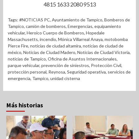
4815 1633 2080 9513
Tags:
#NOTICIAS PC
,
Ayuntamiento de Tampico
,
Bomberos de
Tampico
,
camión de bomberos
,
Emergencias
,
equipamiento
vehicular
,
Heroico Cuerpo de Bomberos
,
Hopedale
Massachusetts
,
incendio
,
Mónica Villarreal Anaya
,
motobomba
Pierce Fire
,
noticias de ciudad altamira
,
noticias de ciudad de
méxico
,
Noticias de Ciudad Madero
,
Noticias de Ciudad Victoria
,
noticias de Tampico
,
Oficina de Asuntos Internacionales
,
parque vehicular
,
prevención de siniestros
,
Protección Civil
,
protección personal
,
Reynosa
,
Seguridad operativa
,
servicios de
emergencia
,
Tampico
,
unidad cisterna
Más historias