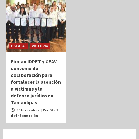
ESTATAL
VICTORIA
Firman IDPET y CEAV
convenio de
colaboración para
fortalecer la atención
a víctimas y la
defensa jurídica en
Tamaulipas
15 horas atrás
| Por Staff
de Información