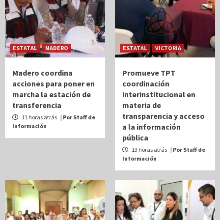
ESTATAL
MADERO
ESTATAL
VICTORIA
Madero coordina
Promueve TPT
acciones para poner en
coordinación
marcha la estación de
interinstitucional en
transferencia
materia de
transparencia y acceso
11 horas atrás
| Por Staff de
a la información
Información
pública
13 horas atrás
| Por Staff de
Información