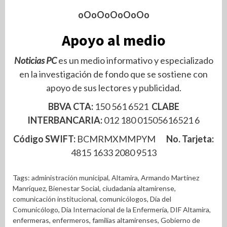
oOoOoOoOoOo
Apoyo al medio
Noticias PC
es un medio informativo y especializado
en la investigación de fondo que se sostiene con
apoyo de sus lectores y publicidad.
BBVA CTA:
150 561 6521
CLABE
INTERBANCARIA:
012 180 01505616521 6
Código SWIFT:
BCMRMXMMPYM
No. Tarjeta:
4815 1633 2080 9513
Tags:
administración municipal
,
Altamira
,
Armando Martínez
Manríquez
,
Bienestar Social
,
ciudadanía altamirense
,
comunicación institucional
,
comunicólogos
,
Día del
Comunicólogo
,
Día Internacional de la Enfermería
,
DIF Altamira
,
enfermeras
,
enfermeros
,
familias altamirenses
,
Gobierno de