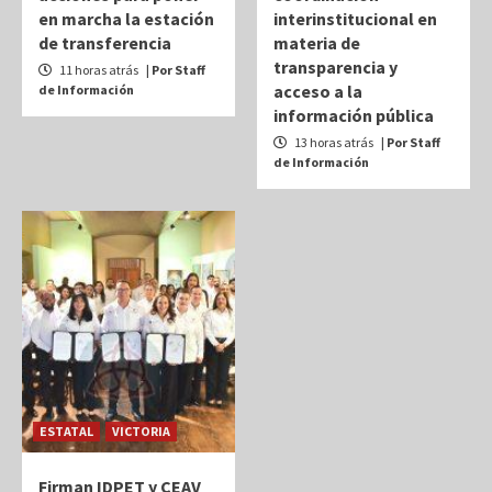
en marcha la estación
interinstitucional en
de transferencia
materia de
transparencia y
11 horas atrás
| Por Staff
acceso a la
de Información
información pública
13 horas atrás
| Por Staff
de Información
ESTATAL
VICTORIA
Firman IDPET y CEAV