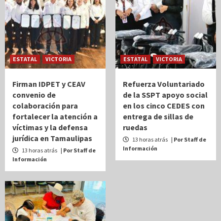
ESTATAL
VICTORIA
ESTATAL
VICTORIA
Firman IDPET y CEAV
Refuerza Voluntariado
convenio de
de la SSPT apoyo social
colaboración para
en los cinco CEDES con
fortalecer la atención a
entrega de sillas de
víctimas y la defensa
ruedas
jurídica en Tamaulipas
13 horas atrás
| Por Staff de
Información
13 horas atrás
| Por Staff de
Información