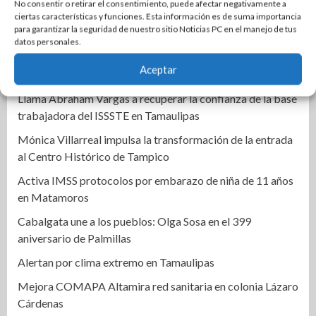
No consentir o retirar el consentimiento, puede afectar negativamente a
certeza patrimonial a más familias de Tamaulipas
ciertas características y funciones. Esta información es de suma importancia
para garantizar la seguridad de nuestro sitio Noticias PC en el manejo de tus
Ciudad Madero honra el legado inmortal de Roberto
datos personales.
Cantoral con una emotiva velada artística y cultural
Aceptar
Narro y De la Portilla cierran filas por Altamira
Llama Abraham Vargas a recuperar la confianza de la base
trabajadora del ISSSTE en Tamaulipas
Mónica Villarreal impulsa la transformación de la entrada
al Centro Histórico de Tampico
Activa IMSS protocolos por embarazo de niña de 11 años
en Matamoros
Cabalgata une a los pueblos: Olga Sosa en el 399
aniversario de Palmillas
Alertan por clima extremo en Tamaulipas
Mejora COMAPA Altamira red sanitaria en colonia Lázaro
Cárdenas