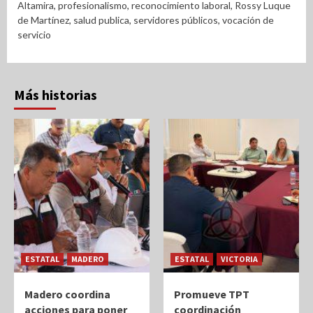
Altamira
,
profesionalismo
,
reconocimiento laboral
,
Rossy Luque
de Martínez
,
salud publica
,
servidores públicos
,
vocación de
servicio
Más historias
ESTATAL
MADERO
ESTATAL
VICTORIA
Madero coordina
Promueve TPT
acciones para poner
coordinación