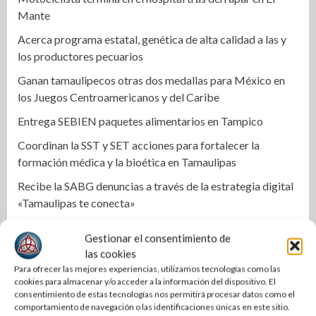
Mante
Acerca programa estatal, genética de alta calidad a las y
los productores pecuarios
Ganan tamaulipecos otras dos medallas para México en
los Juegos Centroamericanos y del Caribe
Entrega SEBIEN paquetes alimentarios en Tampico
Coordinan la SST y SET acciones para fortalecer la
formación médica y la bioética en Tamaulipas
Recibe la SABG denuncias a través de la estrategia digital
«Tamaulipas te conecta»
Ruta Gastronómica de las Cantinas de Tradición: un
Gestionar el consentimiento de
recorrido por la historia viva de Tampico
las cookies
Impulsa Gobierno de Tamaulipas la conservación del
Para ofrecer las mejores experiencias, utilizamos tecnologías como las
cookies para almacenar y/o acceder a la información del dispositivo. El
histórico Mercado Argüelles
consentimiento de estas tecnologías nos permitirá procesar datos como el
comportamiento de navegación o las identificaciones únicas en este sitio.
Agiliza el ITAVU procesos de escrituración para brindar