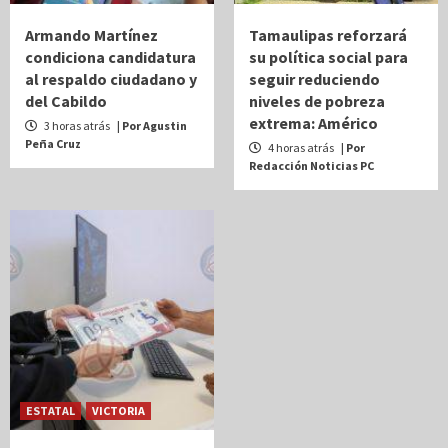
Armando Martínez
Tamaulipas reforzará
condiciona candidatura
su política social para
al respaldo ciudadano y
seguir reduciendo
del Cabildo
niveles de pobreza
extrema: Américo
3 horas atrás
| Por Agustin
Peña Cruz
4 horas atrás
| Por
Redacción Noticias PC
ESTATAL
VICTORIA