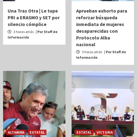
Una Tras Otra | Le tupe
Aprueban exhorto para
PRI a ERASMO y SET por
reforzar búsqueda
silencio cómplice
inmediata de mujeres
desaparecidas con
3 horas atrás
| Por Staff de
Protocolo Alba
Información
nacional
3 horas atrás
| Por Staff de
Información
ALTAMIRA
ESTATAL
ESTATAL
VICTORIA