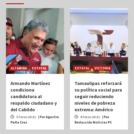
ALTAMIRA
ESTATAL
ESTATAL
VICTORIA
Armando Martínez
Tamaulipas reforzará
condiciona
su política social para
candidatura al
seguir reduciendo
respaldo ciudadano y
niveles de pobreza
del Cabildo
extrema: Américo
3 horas atrás
| Por Agustin
4 horas atrás
| Por
Peña Cruz
Redacción Noticias PC