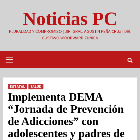
Saltar
Noticias PC
al
contenido
PLURALIDAD Y COMPROMISO | DIR. GRAL. AGUSTIN PEÑA CRUZ | DIR.
GUSTAVO WOODWARD ZÚÑIGA
Menú
primario
ESTATAL
SALUD
Implementa DEMA
“Jornada de Prevención
de Adicciones” con
adolescentes y padres de