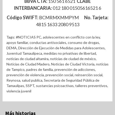
BBVA CTA:
150 561 6521
CLABE
INTERBANCARIA:
012 180 01505616521 6
Código SWIFT:
BCMRMXMMPYM
No. Tarjeta:
4815 1633 2080 9513
Tags:
#NOTICIAS PC
,
adolescentes en conflicto con la ley
,
apoyo familiar
,
conductas antisociales
,
consumo de drogas
,
DEMA
,
Dirección de Ejecución de Medidas para Adolescentes
,
Juventud Tamaulipeca
,
medidas no privativas de libertad
,
noticias de ciudad altamira
,
noticias de ciudad de méxico
,
Noticias de Ciudad Madero
,
Noticias de Ciudad Victoria
,
noticias
de Tampico
,
padres de familia
,
prevención de adicciones
,
prevención de violencia
,
prevención social
,
reinserción social
,
Reynosa
,
salud publica
,
Secretaría de Seguridad Pública de
Tamaulipas
,
SSPT
,
sustancias psicoactivas
,
talleres preventivos
,
violencia juvenil
Más historias