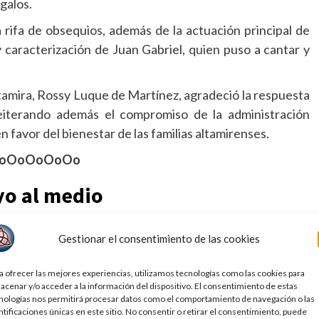
galos.
 rifa de obsequios, además de la actuación principal de
 caracterización de Juan Gabriel, quien puso a cantar y
tamira, Rossy Luque de Martínez, agradeció la respuesta
 reiterando además el compromiso de la administración
 favor del bienestar de las familias altamirenses.
oOoOoOoOo
o al medio
lizado en la investigación de fondo que se sostiene con
Gestionar el consentimiento de las cookies
s lectores y publicidad.
 INTERBANCARIA:
012 180 01505616521 6
a ofrecer las mejores experiencias, utilizamos tecnologías como las cookies para
acenar y/o acceder a la información del dispositivo. El consentimiento de estas
MPYM
No. Tarjeta:
4815 1633 2080 9513
nologías nos permitirá procesar datos como el comportamiento de navegación o las
ntificaciones únicas en este sitio. No consentir o retirar el consentimiento, puede