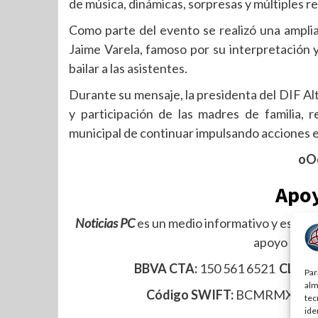
de música, dinámicas, sorpresas y múltiples re
Como parte del evento se realizó una amplia
Jaime Varela, famoso por su interpretación y
bailar a las asistentes.
Durante su mensaje, la presidenta del DIF Al
y participación de las madres de familia,
municipal de continuar impulsando acciones en
oO
Apoy
Noticias PC
es un medio informativo y especia
apoyo de su
BBVA CTA:
150 561 6521
CLABE
Par
alm
Código SWIFT:
BCMRMXM
tec
ide