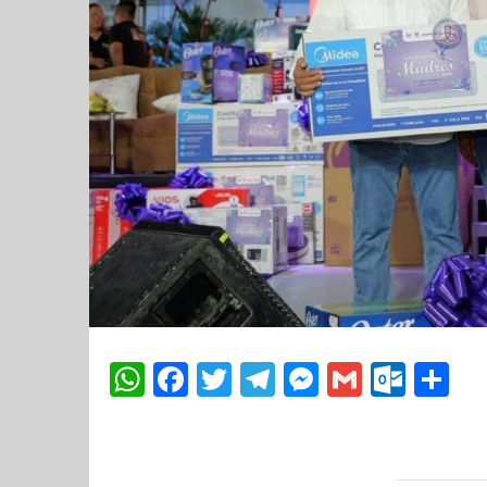
WhatsApp
Facebook
Twitter
Telegram
Messenger
Gmail
Outl
Co