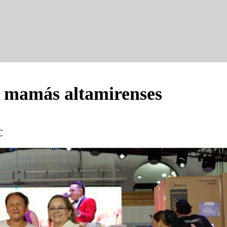
l mamás altamirenses
C