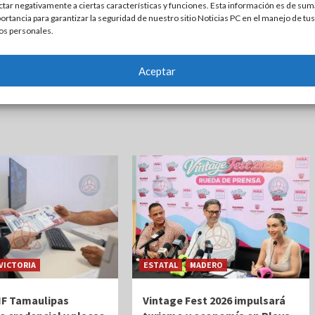
ctar negativamente a ciertas características y funciones. Esta información es de sum
íquez
,
celebración en Altamira
,
convivencia familiar
,
Día de las Madres
,
ortancia para garantizar la seguridad de nuestro sitio Noticias PC en el manejo de tus
jo masivo
,
Gobierno Municipal de Altamira
,
homenaje a las madres
,
os personales.
es
,
mujeres de Altamira
,
música y baile
,
noticias de ciudad altamira
,
o
,
Noticias de Ciudad Victoria
,
noticias de Tampico
,
Plaza Constitución
Aceptar
que de Martínez
VICTORIA
ESTATAL
MADERO
DIF Tamaulipas
Vintage Fest 2026 impulsará