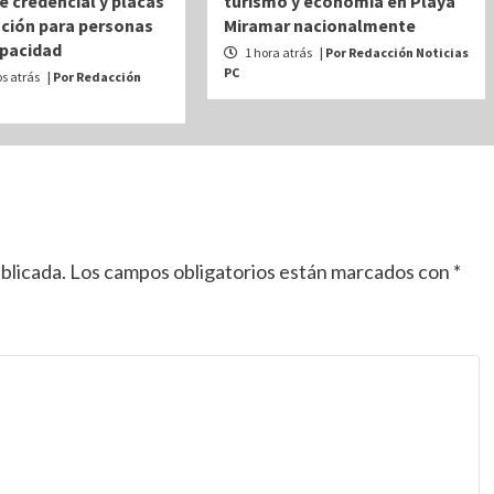
e credencial y placas
turismo y economía en Playa
ación para personas
Miramar nacionalmente
apacidad
1 hora atrás
| Por Redacción Noticias
PC
s atrás
| Por Redacción
blicada.
Los campos obligatorios están marcados con
*