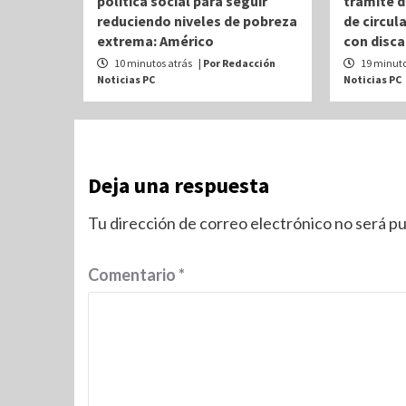
política social para seguir
trámite d
reduciendo niveles de pobreza
de circul
extrema: Américo
con disc
10 minutos atrás
| Por Redacción
19 minuto
Noticias PC
Noticias PC
Deja una respuesta
Tu dirección de correo electrónico no será pu
Comentario
*