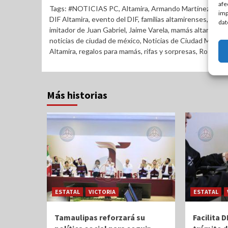
afe
Tags:
#NOTICIAS PC
,
Altamira
,
Armando Martínez Manr
imp
DIF Altamira
,
evento del DIF
,
familias altamirenses
,
feste
dat
imitador de Juan Gabriel
,
Jaime Varela
,
mamás altamirens
noticias de ciudad de méxico
,
Noticias de Ciudad Mader
Altamira
,
regalos para mamás
,
rifas y sorpresas
,
Rossy Lu
Más historias
ESTATAL
VICTORIA
ESTATAL
Tamaulipas reforzará su
Facilita 