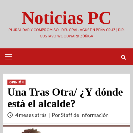
Saltar
Noticias PC
al
contenido
PLURALIDAD Y COMPROMISO | DIR. GRAL. AGUSTIN PEÑA CRUZ | DIR.
GUSTAVO WOODWARD ZÚÑIGA
Menú
primario
OPINIÓN
Una Tras Otra/ ¿Y dónde
está el alcalde?
4 meses atrás
| Por Staff de Información