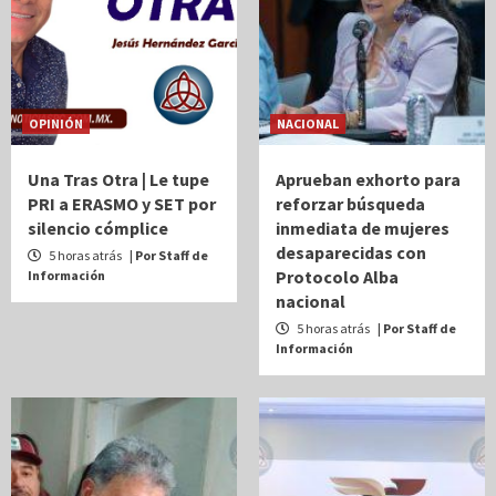
OPINIÓN
NACIONAL
Una Tras Otra | Le tupe
Aprueban exhorto para
PRI a ERASMO y SET por
reforzar búsqueda
silencio cómplice
inmediata de mujeres
desaparecidas con
5 horas atrás
| Por Staff de
Protocolo Alba
Información
nacional
5 horas atrás
| Por Staff de
Información