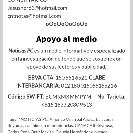
Jesusher63@hotmail.com
cntnotas@hotmail.com
oOoOoOoOoOo
Apoyo al medio
Noticias PC
es un medio informativo y especializado
en la investigación de fondo que se sostiene con
apoyo de sus lectores y publicidad.
BBVA CTA:
150 561 6521
CLABE
INTERBANCARIA:
012 180 01505616521 6
Código SWIFT:
BCMRMXMMPYM
No. Tarjeta:
4815 1633 2080 9513
Tags:
#NOTICIAS PC
,
Américo Villarreal Anaya
,
balaceras
Reynosa
,
cambios en dependencias
,
CANACAR Reynosa
,
Carlos Peña Ortiz Makito
,
Claudia Hernández diputada
,