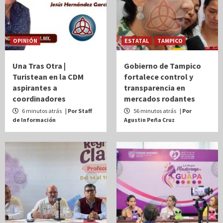
OPINIÓN
ESTATAL
TAMPICO
Una Tras Otra |
Gobierno de Tampico
Turistean en la CDM
fortalece control y
aspirantes a
transparencia en
coordinadores
mercados rodantes
6 minutos atrás
| Por Staff
56 minutos atrás
| Por
de Información
Agustin Peña Cruz