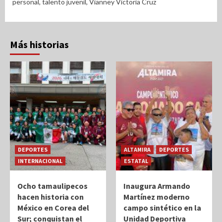
personal
,
talento juvenil
,
Vianney Victoria Cruz
Más historias
DEPORTES
ALTAMIRA
DEPORTES
INTERNACIONAL
ESTATAL
Ocho tamaulipecos
Inaugura Armando
hacen historia con
Martínez moderno
México en Corea del
campo sintético en la
Sur; conquistan el
Unidad Deportiva