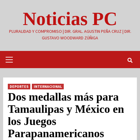
Saltar
Noticias PC
al
contenido
PLURALIDAD Y COMPROMISO | DIR. GRAL. AGUSTIN PEÑA CRUZ | DIR.
GUSTAVO WOODWARD ZÚÑIGA
Menú
primario
DEPORTES
INTERNACIONAL
Dos medallas más para
Tamaulipas y México en
los Juegos
Parapanamericanos