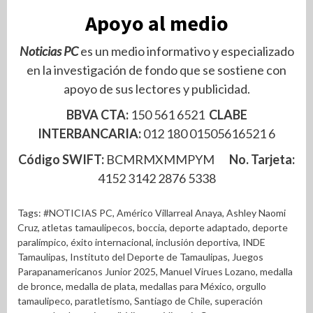
Apoyo al medio
Noticias PC
es un medio informativo y especializado
en la investigación de fondo que se sostiene con
apoyo de sus lectores y publicidad.
BBVA CTA:
150 561 6521
CLABE
INTERBANCARIA:
012 180 01505616521 6
Código SWIFT:
BCMRMXMMPYM
No. Tarjeta:
4152 3142 2876 5338
Tags:
#NOTICIAS PC
,
Américo Villarreal Anaya
,
Ashley Naomi
Cruz
,
atletas tamaulipecos
,
boccia
,
deporte adaptado
,
deporte
paralímpico
,
éxito internacional
,
inclusión deportiva
,
INDE
Tamaulipas
,
Instituto del Deporte de Tamaulipas
,
Juegos
Parapanamericanos Junior 2025
,
Manuel Virues Lozano
,
medalla
de bronce
,
medalla de plata
,
medallas para México
,
orgullo
tamaulipeco
,
paratletismo
,
Santiago de Chile
,
superación