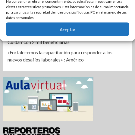
No consentir o retirar el consentimiento, puede afectar negativamente a
Altamira
ciertas características y funciones. Esta información es de suma importancia
para garantizar la seguridad de nuestro sitio Noticias PC en el manejo de tus
Rehabilitan edificios en Arboledas para beneficiar a más
datos personales.
de dos mil habitantes maderenses
Aceptar
Consolida Mónica Villarreal programa ‘Mujeres que
Cuidan’ con 2 mil beneficiarias
«Fortalecemos la capacitación para responder a los
nuevos desafíos laborales» : Américo