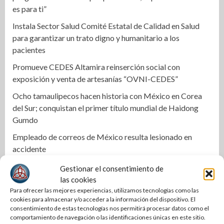
es para ti”
Instala Sector Salud Comité Estatal de Calidad en Salud
para garantizar un trato digno y humanitario a los
pacientes
Promueve CEDES Altamira reinserción social con
exposición y venta de artesanías “OVNI-CEDES”
Ocho tamaulipecos hacen historia con México en Corea
del Sur; conquistan el primer título mundial de Haidong
Gumdo
Empleado de correos de México resulta lesionado en
accidente
Cae célula armada en Matamoros durante operativo
Gestionar el consentimiento de
federal
las cookies
Para ofrecer las mejores experiencias, utilizamos tecnologías como las
Plantea GP usar alertas ‘cell broadcast’ para búsqueda de
cookies para almacenar y/o acceder a la información del dispositivo. El
desaparecidos en Tamaulipas
consentimiento de estas tecnologías nos permitirá procesar datos como el
comportamiento de navegación o las identificaciones únicas en este sitio.
Gobierno Municipal fortalece infraestructura urbana de