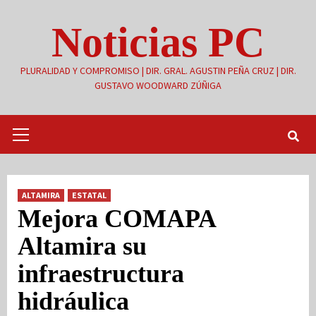
Saltar
Noticias PC
al
contenido
PLURALIDAD Y COMPROMISO | DIR. GRAL. AGUSTIN PEÑA CRUZ | DIR.
GUSTAVO WOODWARD ZÚÑIGA
Menú
primario
ALTAMIRA
ESTATAL
Mejora COMAPA
Altamira su
infraestructura
hidráulica