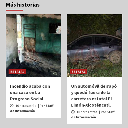
Más historias
ESTATAL
ESTATAL
Incendio acaba con
Un automóvil derrapó
una casa en La
y quedó fuera de la
Progreso Social
carretera estatal El
Limón-Xicoténcatl.
10 horas atrás
| Por Staff
de Información
10 horas atrás
| Por Staff
de Información