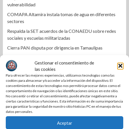
vulnerabilidad
COMAPA Altamira instala tomas de agua en diferentes
sectores
Respalda la SET acuerdos de la CONAEDU sobre redes
sociales y escuelas militarizadas
Cierra PAN disputa por dirigencia en Tamaulipas
Se mantiene Armando Martínez entre los mejores alcaldes
Gestionar el consentimiento de
del país y número uno en Tamaulipas
las cookies
Anuncian la Primera Copa Gobernador de Voleibol
Para ofrecer las mejores experiencias, utilizamos tecnologías como las
cookies para almacenar y/o acceder a la información del dispositivo. El
Tamaulipas 2026
consentimiento de estas tecnologías nos permitirá procesar datos como el
Reconoce Américo labor de la Guardia Nacional en
comportamiento de navegación o las identificaciones únicas en este sitio.
No consentir o retirar el consentimiento, puede afectar negativamente a
Tamaulipas; atestigua llegada del nuevo coordinador
ciertas características y funciones. Esta información es de suma importancia
estatal
para garantizar la seguridad de nuestro sitio Noticias PC en el manejo de tus
datos personales.
Aceptar