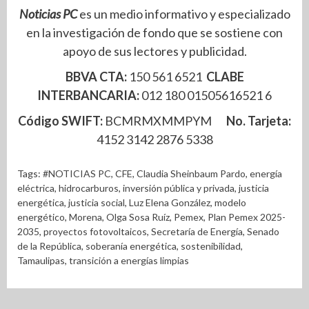
Noticias PC
es un medio informativo y especializado
en la investigación de fondo que se sostiene con
apoyo de sus lectores y publicidad.
BBVA CTA:
150 561 6521
CLABE
INTERBANCARIA:
012 180 01505616521 6
Código SWIFT:
BCMRMXMMPYM
No. Tarjeta:
4152 3142 2876 5338
Tags:
#NOTICIAS PC
,
CFE
,
Claudia Sheinbaum Pardo
,
energía
eléctrica
,
hidrocarburos
,
inversión pública y privada
,
justicia
energética
,
justicia social
,
Luz Elena González
,
modelo
energético
,
Morena
,
Olga Sosa Ruíz
,
Pemex
,
Plan Pemex 2025-
2035
,
proyectos fotovoltaicos
,
Secretaría de Energía
,
Senado
de la República
,
soberanía energética
,
sostenibilidad
,
Tamaulipas
,
transición a energías limpias