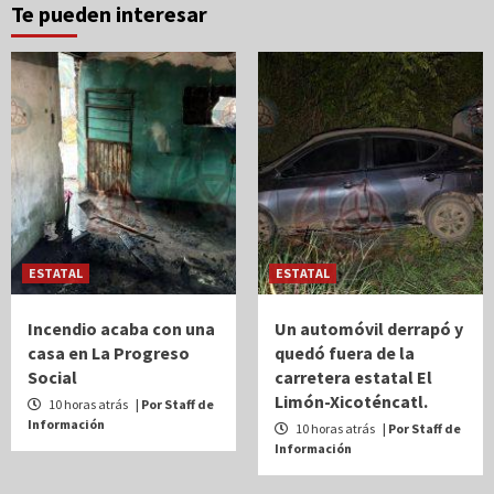
Te pueden interesar
ESTATAL
ESTATAL
Incendio acaba con una
Un automóvil derrapó y
casa en La Progreso
quedó fuera de la
Social
carretera estatal El
Limón-Xicoténcatl.
10 horas atrás
| Por Staff de
Información
10 horas atrás
| Por Staff de
Información