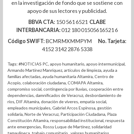
en la investigación de fondo que se sostiene con
apoyo de sus lectores y publicidad.
BBVA CTA:
150 561 6521
CLABE
INTERBANCARIA:
012 180 01505616521 6
Código SWIFT:
BCMRMXMMPYM
No. Tarjeta:
4152 3142 2876 5338
Tags:
#NOTICIAS PC
,
apoyo humanitario
,
apoyo intermunicipal
,
Armando Martínez Manríquez
,
artículos de limpieza
,
ayuda a
familias afectadas
,
ayuda humanitaria Altamira
,
Centro de
Acopio
,
colaboración ciudadana
,
COMAPA Altamira
,
compromiso social
,
contingencia por lluvias
,
cooperación entre
dependencias
,
damnificados de Veracruz
,
desbordamiento de
ríos
,
DIF Altamira
,
donación de víveres
,
empatía social
,
empleados municipales
,
Gabriel Arcos Espinosa
,
gestión
solidaria
,
Norte de Veracruz
,
Participación Ciudadana
,
Plaza
Constitución Altamira
,
responsabilidad institucional
,
respuesta
ante emergencias
,
Rossy Luque de Martínez
,
solidaridad
tamaulipeca
,
trabajo comunitario.
,
valores humanitarios