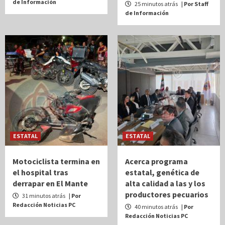
de Información
25 minutos atrás
| Por Staff
de Información
ESTATAL
ESTATAL
Motociclista termina en
Acerca programa
el hospital tras
estatal, genética de
derrapar en El Mante
alta calidad a las y los
productores pecuarios
31 minutos atrás
| Por
Redacción Noticias PC
40 minutos atrás
| Por
Redacción Noticias PC