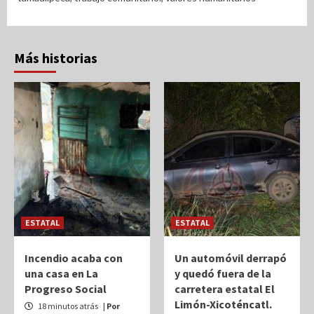
Más historias
ESTATAL
ESTATAL
Incendio acaba con
Un automóvil derrapó
una casa en La
y quedó fuera de la
Progreso Social
carretera estatal El
Limón-Xicoténcatl.
18 minutos atrás
| Por