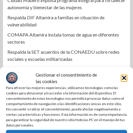
Ciudad Madero impulsa programa integral para fortalecer
autonomía y bienestar de las mujeres
Respalda DIF Altamira a familias en situación de
vulnerabilidad
COMAPA Altamira instala tomas de agua en diferentes
sectores
Respalda la SET acuerdos de la CONAEDU sobre redes
sociales y escuelas militarizadas
Cierra PAN disputa por dirigencia en Tamaulipas
Gestionar el consentimiento de
Se mantiene Armando Martínez entre los mejores alcaldes
las cookies
del país y número uno en Tamaulipas
Para ofrecer las mejores experiencias, utilizamos tecnologías como las
cookies para almacenar y/o acceder a la información del dispositivo. El
Anuncian la Primera Copa Gobernador de Voleibol
consentimiento de estas tecnologías nos permitirá procesar datos como el
Tamaulipas 2026
comportamiento de navegación o las identificaciones únicas en este sitio.
No consentir o retirar el consentimiento, puede afectar negativamente a
Reconoce Américo labor de la Guardia Nacional en
ciertas características y funciones. Esta información es de suma importancia
para garantizar la seguridad de nuestro sitio Noticias PC en el manejo de tus
Tamaulipas; atestigua llegada del nuevo coordinador
datos personales.
estatal