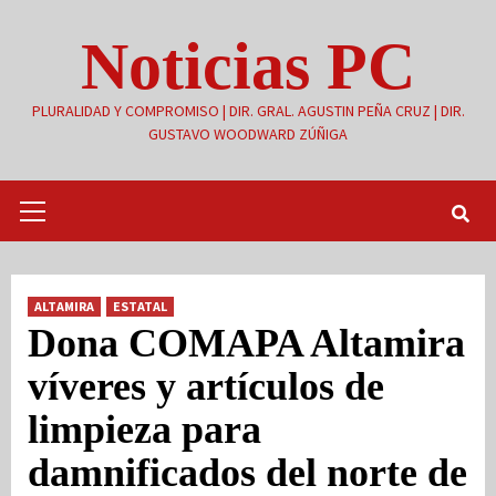
Saltar
Noticias PC
al
contenido
PLURALIDAD Y COMPROMISO | DIR. GRAL. AGUSTIN PEÑA CRUZ | DIR.
GUSTAVO WOODWARD ZÚÑIGA
Menú
primario
ALTAMIRA
ESTATAL
Dona COMAPA Altamira
víveres y artículos de
limpieza para
damnificados del norte de