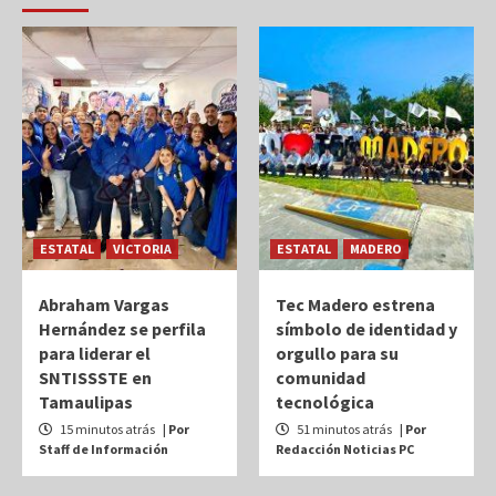
ESTATAL
VICTORIA
ESTATAL
MADERO
Abraham Vargas
Tec Madero estrena
Hernández se perfila
símbolo de identidad y
para liderar el
orgullo para su
SNTISSSTE en
comunidad
Tamaulipas
tecnológica
15 minutos atrás
| Por
51 minutos atrás
| Por
Staff de Información
Redacción Noticias PC