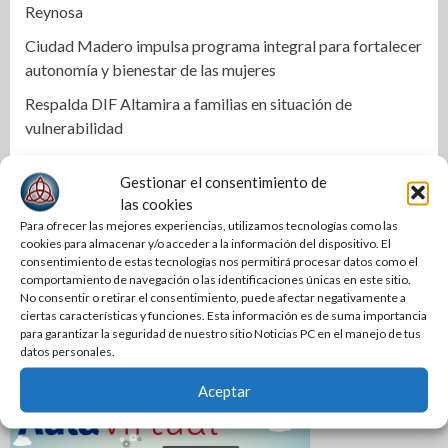
Reynosa
Ciudad Madero impulsa programa integral para fortalecer
autonomía y bienestar de las mujeres
Respalda DIF Altamira a familias en situación de
vulnerabilidad
COMAPA Altamira instala tomas de agua en diferentes
Gestionar el consentimiento de
sectores
las cookies
Respalda la SET acuerdos de la CONAEDU sobre redes
Para ofrecer las mejores experiencias, utilizamos tecnologías como las
sociales y escuelas militarizadas
cookies para almacenar y/o acceder a la información del dispositivo. El
consentimiento de estas tecnologías nos permitirá procesar datos como el
Cierra PAN disputa por dirigencia en Tamaulipas
comportamiento de navegación o las identificaciones únicas en este sitio.
No consentir o retirar el consentimiento, puede afectar negativamente a
Se mantiene Armando Martínez entre los mejores alcaldes
ciertas características y funciones. Esta información es de suma importancia
para garantizar la seguridad de nuestro sitio Noticias PC en el manejo de tus
del país y número uno en Tamaulipas
datos personales.
Aceptar