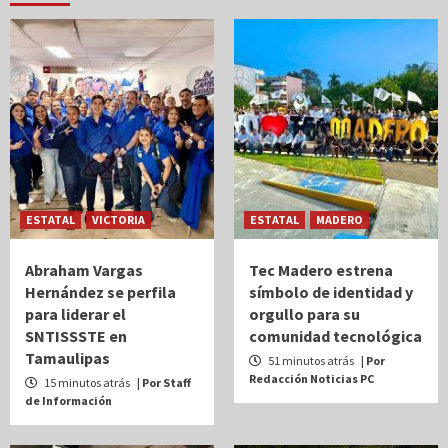
ESTATAL
VICTORIA
ESTATAL
MADERO
Abraham Vargas
Tec Madero estrena
Hernández se perfila
símbolo de identidad y
para liderar el
orgullo para su
SNTISSSTE en
comunidad tecnológica
Tamaulipas
51 minutos atrás
| Por
Redacción Noticias PC
15 minutos atrás
| Por Staff
de Información