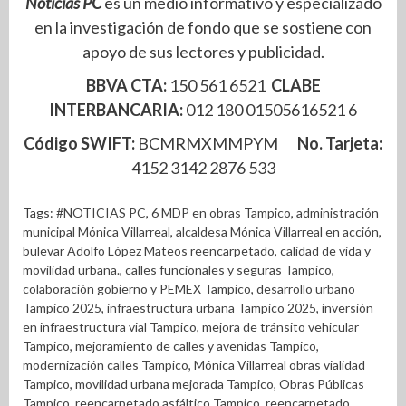
Noticias PC
es un medio informativo y especializado
en la investigación de fondo que se sostiene con
apoyo de sus lectores y publicidad.
BBVA CTA:
150 561 6521
CLABE
INTERBANCARIA:
012 180 01505616521 6
Código SWIFT:
BCMRMXMMPYM
No. Tarjeta:
4152 3142 2876 533
Tags:
#NOTICIAS PC
,
6 MDP en obras Tampico
,
administración
municipal Mónica Villarreal
,
alcaldesa Mónica Villarreal en acción
,
bulevar Adolfo López Mateos reencarpetado
,
calidad de vida y
movilidad urbana.
,
calles funcionales y seguras Tampico
,
colaboración gobierno y PEMEX Tampico
,
desarrollo urbano
Tampico 2025
,
infraestructura urbana Tampico 2025
,
inversión
en infraestructura vial Tampico
,
mejora de tránsito vehicular
Tampico
,
mejoramiento de calles y avenidas Tampico
,
modernización calles Tampico
,
Mónica Villarreal obras vialidad
Tampico
,
movilidad urbana mejorada Tampico
,
Obras Públicas
Tampico
,
reencarpetado asfáltico Tampico
,
reencarpetado