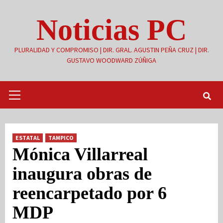
Saltar
Noticias PC
al
contenido
PLURALIDAD Y COMPROMISO | DIR. GRAL. AGUSTIN PEÑA CRUZ | DIR.
GUSTAVO WOODWARD ZÚÑIGA
Menú
primario
ESTATAL
TAMPICO
Mónica Villarreal
inaugura obras de
reencarpetado por 6
MDP