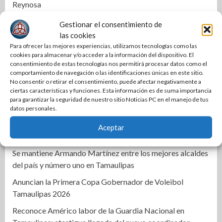
Reynosa
Ciudad Madero impulsa programa integral para fortalecer
Gestionar el consentimiento de
autonomía y bienestar de las mujeres
las cookies
Para ofrecer las mejores experiencias, utilizamos tecnologías como las
Respalda DIF Altamira a familias en situación de
cookies para almacenar y/o acceder a la información del dispositivo. El
vulnerabilidad
consentimiento de estas tecnologías nos permitirá procesar datos como el
comportamiento de navegación o las identificaciones únicas en este sitio.
COMAPA Altamira instala tomas de agua en diferentes
No consentir o retirar el consentimiento, puede afectar negativamente a
sectores
ciertas características y funciones. Esta información es de suma importancia
para garantizar la seguridad de nuestro sitio Noticias PC en el manejo de tus
Respalda la SET acuerdos de la CONAEDU sobre redes
datos personales.
sociales y escuelas militarizadas
Aceptar
Cierra PAN disputa por dirigencia en Tamaulipas
Se mantiene Armando Martínez entre los mejores alcaldes
del país y número uno en Tamaulipas
Anuncian la Primera Copa Gobernador de Voleibol
Tamaulipas 2026
Reconoce Américo labor de la Guardia Nacional en