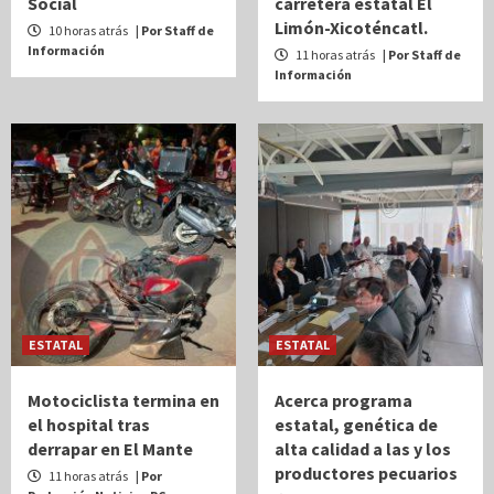
Social
carretera estatal El
Limón-Xicoténcatl.
10 horas atrás
| Por Staff de
Información
11 horas atrás
| Por Staff de
Información
ESTATAL
ESTATAL
Motociclista termina en
Acerca programa
el hospital tras
estatal, genética de
derrapar en El Mante
alta calidad a las y los
productores pecuarios
11 horas atrás
| Por