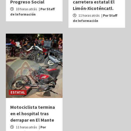
Progreso Social
carretera estatal El
Limón-Xicoténcatl.
10 horas atrás
| Por Staff
de Información
11 horas atrás
| Por Staff
de Información
ESTATAL
Motociclista termina
en el hospital tras
derrapar en El Mante
11 horas atrás
| Por