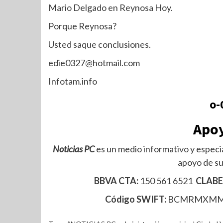
Mario Delgado en Reynosa Hoy.
Porque Reynosa?
Usted saque conclusiones.
edie0327@hotmail.com
Infotam.info
o-
Apoy
Noticias PC
es un medio informativo y especia
apoyo de su
BBVA CTA:
150 561 6521
CLABE
Código SWIFT:
BCMRMXM