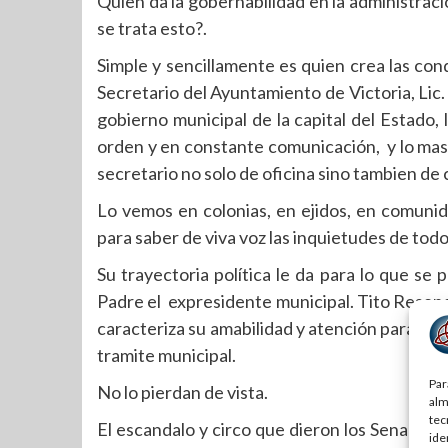
Quien da la gobernabilidad en la administraci
se trata esto?.
Simple y sencillamente es quien crea las co
Secretario del Ayuntamiento de Victoria, Lic.
gobierno municipal de la capital del Estado,
orden y en constante comunicación, y lo mas 
secretario no solo de oficina sino tambien de
Lo vemos en colonias, en ejidos, en comunida
para saber de viva voz las inquietudes de todo
Su trayectoria política le da para lo que se
Padre el expresidente municipal. Tito Resende
caracteriza su amabilidad y atención para tod
tramite municipal.
Par
No lo pierdan de vista.
alm
tec
El escandalo y circo que dieron los Senadore
ide