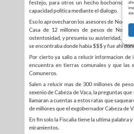
festejo, para otros un hecho bochornoso 
afe
imp
capacidad politica mediante el dialogo.
dat
Eso lo aprovecharon los asesores de Noroña p
Casa de 12 millones de pesos de Noroña, 
ostentosidad, y presumia su austeridad, lo qu
se encontraba donde habia $$$ y fue ahi dond
Por cierto ya salio a relucir informacion de
encuentra en tierras comunales y que las 
Comuneros.
Salen a relucir mas de 300 millones de peso
sexenio de Cabeza de Vaca, la preguntas que e
llamaran a cuentas a estos ratas que saquearo
de millones que el exgobernador Cabeza de Vac
En fin solo la Fiscalia tiene la ultima palabra y
miramientos.