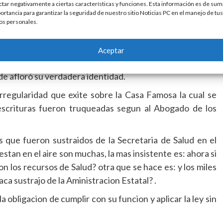
en un Recinto donde se supone debe de prevalecer la
ctar negativamente a ciertas características y funciones. Esta información es de sum
ortancia para garantizar la seguridad de nuestro sitio Noticias PC en el manejo de tus
os personales.
ara que se hablara, y mucho de eso, en vez de la famosa
quien se caracterizaba por reprochar a politicos la
Aceptar
e si es cierto es que lo hacia, nos imaginamos, porque no
e afloró su verdadera identidad.
 irregularidad que exite sobre la Casa Famosa la cual se
escrituras fueron truqueadas segun al Abogado de los
s que fueron sustraidos de la Secretaria de Salud en el
stan en el aire son muchas, la mas insistente es: ahora si
n los recursos de Salud? otra que se hace es: y los miles
a sustrajo de la Aministracion Estatal? .
 la obligacion de cumplir con su funcion y aplicar la ley sin