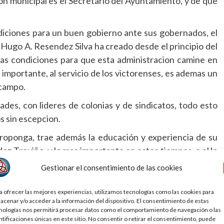
ón municipal es el Secretario del Ayuntamiento, y de que
ndiciones para un buen gobierno ante sus gobernados, el
 Hugo A. Resendez Silva ha creado desde el principio del
 las condiciones para que esta administracion camine en
importante, al servicio de los victorenses, es ademas un
 campo.
des, con lideres de colonias y de sindicatos, todo esto
s sin escepcion.
 proponga, trae además la educación y experiencia de su
z Treviño, y lo mas importante en estos tiempos, a el lo
os los que se acercan diariamente para realizar cualquier
Gestionar el consentimiento de las cookies
a ofrecer las mejores experiencias, utilizamos tecnologías como las cookies para
acenar y/o acceder a la información del dispositivo. El consentimiento de estas
nologías nos permitirá procesar datos como el comportamiento de navegación o las
s Noroña y Alito en el Senado es para algunos motivo de
ntificaciones únicas en este sitio. No consentir o retirar el consentimiento, puede