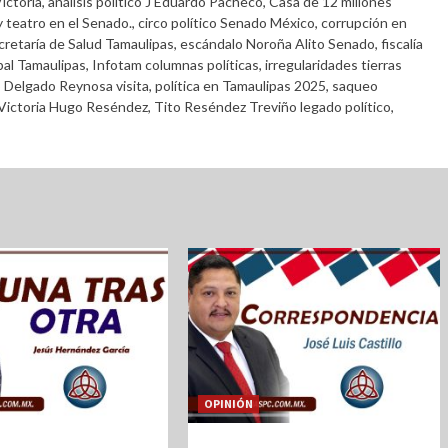
ictoria
,
análisis político J Eduardo Pacheco
,
Casa de 12 millones
 teatro en el Senado.
,
circo político Senado México
,
corrupción en
cretaría de Salud Tamaulipas
,
escándalo Noroña Alito Senado
,
fiscalía
pal Tamaulipas
,
Infotam columnas políticas
,
irregularidades tierras
 Delgado Reynosa visita
,
política en Tamaulipas 2025
,
saqueo
 Victoria Hugo Reséndez
,
Tito Reséndez Treviño legado político
,
OPINIÓN