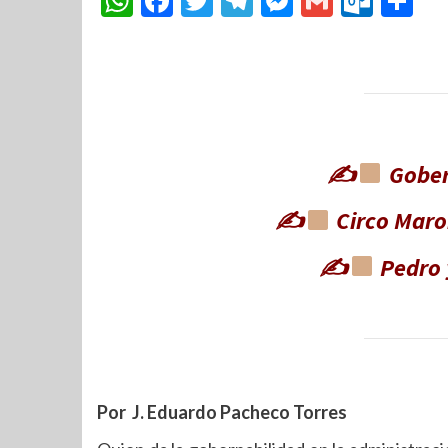
WhatsApp
Facebook
Twitter
Telegram
Messenger
Gmail
Outl
Co
✍
Gober
✍
Circo Maro
✍
Pedro 
Por J. Eduardo Pacheco Torres