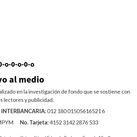
0-o-0-o-0-o
o al medio
lizado en la investigación de fondo que se sostiene con
s lectores y publicidad.
 INTERBANCARIA:
012 180 01505616521 6
MPYM
No. Tarjeta:
4152 3142 2876 533