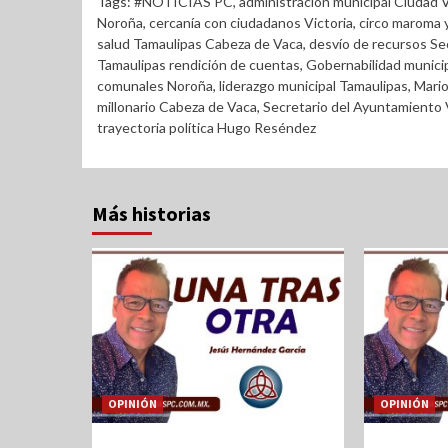
Tags:
#NOTICIAS PC
,
administración municipal Ciudad V
Noroña
,
cercanía con ciudadanos Victoria
,
circo maroma y
salud Tamaulipas Cabeza de Vaca
,
desvío de recursos Se
Tamaulipas rendición de cuentas
,
Gobernabilidad munici
comunales Noroña
,
liderazgo municipal Tamaulipas
,
Mario
millonario Cabeza de Vaca
,
Secretario del Ayuntamiento
trayectoria política Hugo Reséndez
Más historias
OPINIÓN
OPINIÓN