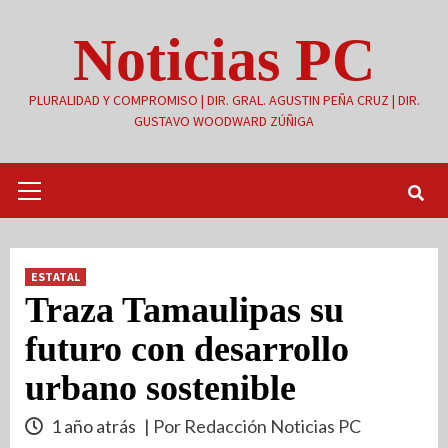
Saltar
Noticias PC
al
contenido
PLURALIDAD Y COMPROMISO | DIR. GRAL. AGUSTIN PEÑA CRUZ | DIR.
GUSTAVO WOODWARD ZÚÑIGA
Menú
primario
ESTATAL
Traza Tamaulipas su
futuro con desarrollo
urbano sostenible
1 año atrás
| Por Redacción Noticias PC