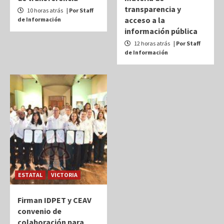
transparencia y
10 horas atrás
| Por Staff
acceso a la
de Información
información pública
12 horas atrás
| Por Staff
de Información
ESTATAL
VICTORIA
Firman IDPET y CEAV
convenio de
colaboración para