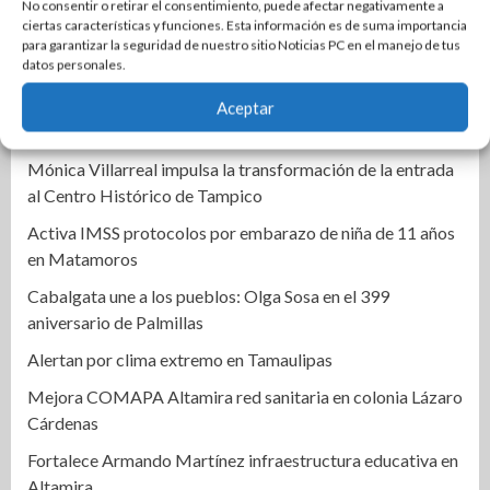
Ciudad Madero honra el legado inmortal de Roberto
No consentir o retirar el consentimiento, puede afectar negativamente a
ciertas características y funciones. Esta información es de suma importancia
Cantoral con una emotiva velada artística y cultural
para garantizar la seguridad de nuestro sitio Noticias PC en el manejo de tus
datos personales.
Narro y De la Portilla cierran filas por Altamira
Llama Abraham Vargas a recuperar la confianza de la base
Aceptar
trabajadora del ISSSTE en Tamaulipas
Mónica Villarreal impulsa la transformación de la entrada
al Centro Histórico de Tampico
Activa IMSS protocolos por embarazo de niña de 11 años
en Matamoros
Cabalgata une a los pueblos: Olga Sosa en el 399
aniversario de Palmillas
Alertan por clima extremo en Tamaulipas
Mejora COMAPA Altamira red sanitaria en colonia Lázaro
Cárdenas
Fortalece Armando Martínez infraestructura educativa en
Altamira