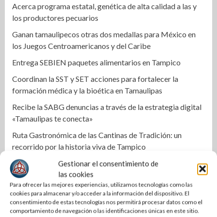
Acerca programa estatal, genética de alta calidad a las y
los productores pecuarios
Ganan tamaulipecos otras dos medallas para México en
los Juegos Centroamericanos y del Caribe
Entrega SEBIEN paquetes alimentarios en Tampico
Coordinan la SST y SET acciones para fortalecer la
formación médica y la bioética en Tamaulipas
Recibe la SABG denuncias a través de la estrategia digital
«Tamaulipas te conecta»
Ruta Gastronómica de las Cantinas de Tradición: un
recorrido por la historia viva de Tampico
Impulsa Gobierno de Tamaulipas la conservación del
Gestionar el consentimiento de
las cookies
histórico Mercado Argüelles
Para ofrecer las mejores experiencias, utilizamos tecnologías como las
Agiliza el ITAVU procesos de escrituración para brindar
cookies para almacenar y/o acceder a la información del dispositivo. El
certeza patrimonial a más familias de Tamaulipas
consentimiento de estas tecnologías nos permitirá procesar datos como el
comportamiento de navegación o las identificaciones únicas en este sitio.