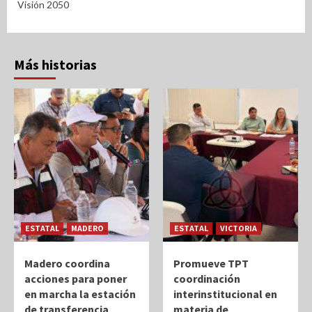
Visión 2050
Más historias
ESTATAL
MADERO
ESTATAL
VICTORIA
Madero coordina
Promueve TPT
acciones para poner
coordinación
en marcha la estación
interinstitucional en
de transferencia
materia de