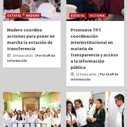
ESTATAL
MADERO
ESTATAL
VICTORIA
Madero coordina
Promueve TPT
acciones para poner en
coordinación
marcha la estación de
interinstitucional en
transferencia
materia de
transparencia y acceso
10 horas atrás
| Por Staff de
a la información
Información
pública
12 horas atrás
| Por Staff de
Información