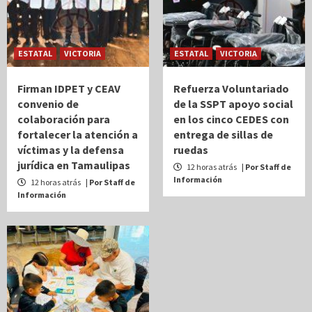
ESTATAL
VICTORIA
ESTATAL
VICTORIA
Firman IDPET y CEAV
Refuerza Voluntariado
convenio de
de la SSPT apoyo social
colaboración para
en los cinco CEDES con
fortalecer la atención a
entrega de sillas de
víctimas y la defensa
ruedas
jurídica en Tamaulipas
12 horas atrás
| Por Staff de
Información
12 horas atrás
| Por Staff de
Información