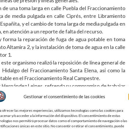
líneas de presión y líneas generales.
n de una toma larga en calle Puebla del Fraccionamiento
ga de media pulgada en calle Ciprés, entre Libramiento
 Españita, y el cambio de toma larga de media pulgada en
 en atención a un reporte de falta del recurso.
 y forma la reparación de fuga de agua potable en toma
to Altamira 2, y la instalación de toma de agua en la calle
tor 1.
 este organismo realizó la reposición de línea general de
 Hidalgo del Fraccionamiento Santa Elena, así como la
otable en el Fraccionamiento Real Campestre.
r Hernández Leines, refrenda su compromiso de trabajar
endo a la vez una atención de calidad y oportuna a los
Gestionar el consentimiento de las cookies
a ofrecer las mejores experiencias, utilizamos tecnologías como las cookies para
,
atención a usuarios
,
colonia Españita
,
colonia Primavera
,
Comisión
acenar y/o acceder a la información del dispositivo. El consentimiento de estas
nologías nos permitirá procesar datos como el comportamiento de navegación o las
Altamira
,
ingeniero Omar Hernández Leines
,
líneas de presión
,
ntificaciones únicas en este sitio. No consentir o retirar el consentimiento, puede