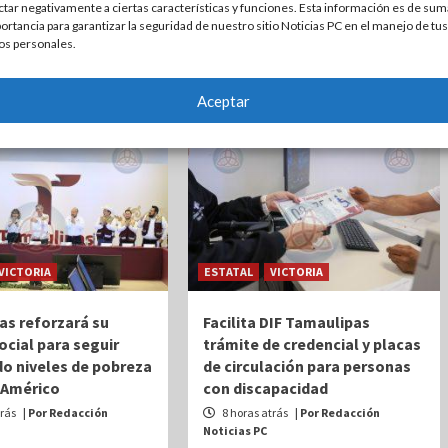
ctar negativamente a ciertas características y funciones. Esta información es de sum
ortancia para garantizar la seguridad de nuestro sitio Noticias PC en el manejo de tus
os personales.
Aceptar
VICTORIA
ESTATAL
VICTORIA
as reforzará su
Facilita DIF Tamaulipas
social para seguir
trámite de credencial y placas
o niveles de pobreza
de circulación para personas
 Américo
con discapacidad
trás
| Por Redacción
8 horas atrás
| Por Redacción
Noticias PC