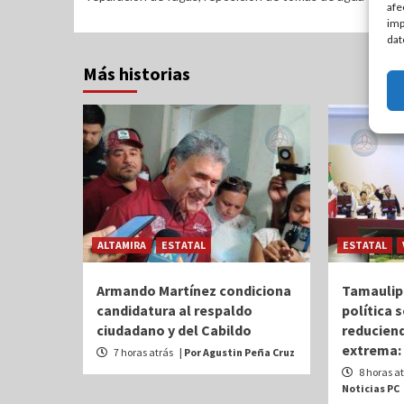
afe
imp
dat
Más historias
ALTAMIRA
ESTATAL
ESTATAL
Armando Martínez condiciona
Tamaulip
candidatura al respaldo
política 
ciudadano y del Cabildo
reduciend
extrema:
7 horas atrás
| Por Agustin Peña Cruz
8 horas a
Noticias PC