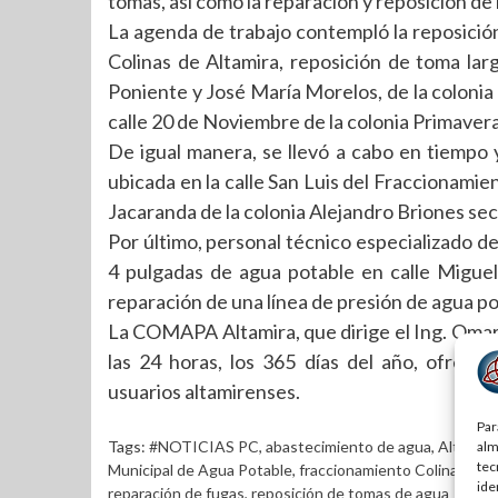
tomas, así como la reparación y reposición de 
La agenda de trabajo contempló la reposició
Colinas de Altamira, reposición de toma lar
Poniente y José María Morelos, de la colonia
calle 20 de Noviembre de la colonia Primavera,
De igual manera, se llevó a cabo en tiempo
ubicada en la calle San Luis del Fraccionamien
Jacaranda de la colonia Alejandro Briones sec
Por último, personal técnico especializado de
4 pulgadas de agua potable en calle Miguel
reparación de una línea de presión de agua p
La COMAPA Altamira, que dirige el Ing. Oma
las 24 horas, los 365 días del año, ofreci
usuarios altamirenses.
Par
Tags:
#NOTICIAS PC
,
abastecimiento de agua
,
Altamira
alm
tec
Municipal de Agua Potable
,
fraccionamiento Colinas de 
ide
reparación de fugas
,
reposición de tomas de agua