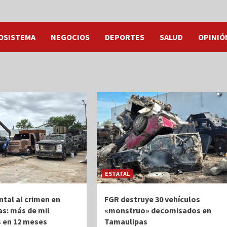
OSISTEMA
NEGOCIOS
DEPORTES
SALUD
OPINIÓ
ESTATAL
ntal al crimen en
FGR destruye 30 vehículos
s: más de mil
«monstruo» decomisados en
 en 12 meses
Tamaulipas