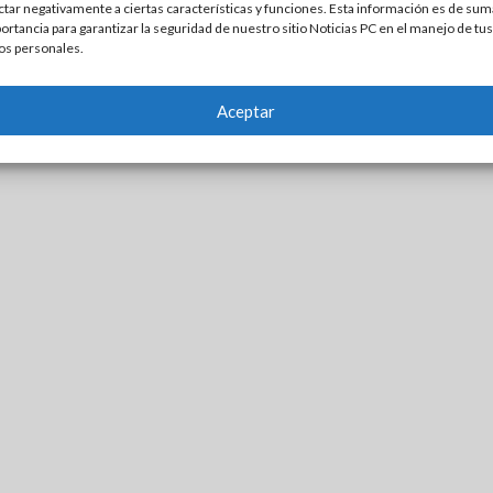
ctar negativamente a ciertas características y funciones. Esta información es de sum
ortancia para garantizar la seguridad de nuestro sitio Noticias PC en el manejo de tus
os personales.
Aceptar