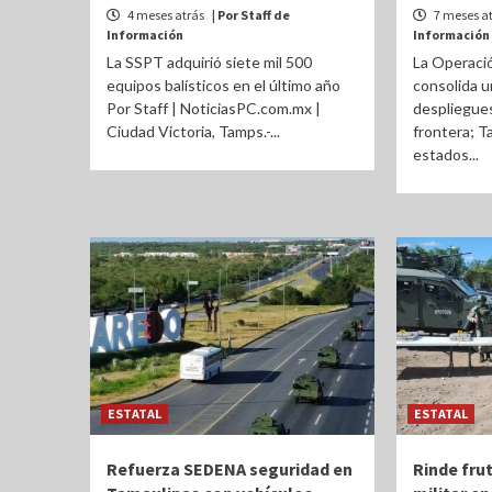
4 meses atrás
| Por Staff de
7 meses a
Información
Información
La SSPT adquirió siete mil 500
La Operaci
equipos balísticos en el último año
consolida u
Por Staff | NoticiasPC.com.mx |
despliegues
Ciudad Victoria, Tamps.-...
frontera; T
estados...
ESTATAL
ESTATAL
Refuerza SEDENA seguridad en
Rinde fru