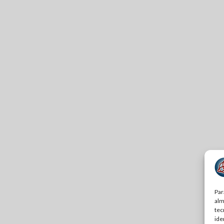
Par
alm
tec
ide