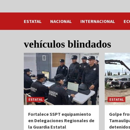
ESTATAL
NACIONAL
INTERNACIONAL
EC
vehículos blindados
ESTATAL
ESTATAL
Fortalece SSPT equipamiento
Golpe fro
en Delegaciones Regionales de
Tamaulipa
la Guardia Estatal
detenidos