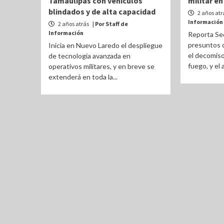
Tamaulipas con vehículos
militar e
blindados y de alta capacidad
2 años atr
Información
2 años atrás
| Por Staff de
Información
Reporta Se
presuntos 
Inicia en Nuevo Laredo el despliegue
el decomiso
de tecnología avanzada en
fuego, y el
operativos militares, y en breve se
extenderá en toda la...