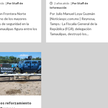
trás
| Por Staff de
2 años atrás
| Por Staff de
Información
ón Frontera Norte
Por Julio Manuel Loya Guzmán
no de los mayores
|Noticiaspc.com.mx | Reynosa,
 de seguridad en la
Tamps.- La Fiscalía General de la
amaulipas figura entre los
República (FGR), delegación
Tamaulipas, destruyó los...
tos reforzamiento