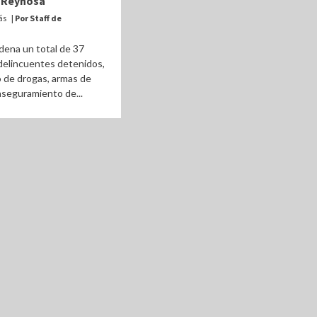
n Reynosa
ás
| Por Staff de
dena un total de 37
delincuentes detenidos,
 de drogas, armas de
 aseguramiento de...