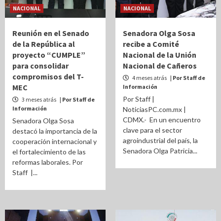
NACIONAL
NACIONAL
Reunión en el Senado
Senadora Olga Sosa
de la República al
recibe a Comité
proyecto “CUMPLE”
Nacional de la Unión
para consolidar
Nacional de Cañeros
compromisos del T-
4 meses atrás
| Por Staff de
MEC
Información
Por Staff |
3 meses atrás
| Por Staff de
Información
NoticiasPC.com.mx |
CDMX.- En un encuentro
Senadora Olga Sosa
clave para el sector
destacó la importancia de la
agroindustrial del país, la
cooperación internacional y
Senadora Olga Patricia...
el fortalecimiento de las
reformas laborales. Por
Staff |...