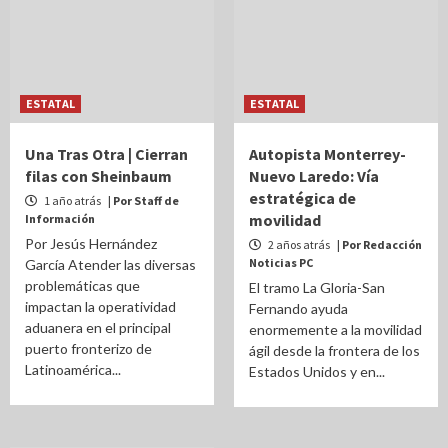
ESTATAL
ESTATAL
Una Tras Otra | Cierran
Autopista Monterrey-
filas con Sheinbaum
Nuevo Laredo: Vía
estratégica de
1 año atrás
| Por Staff de
movilidad
Información
Por Jesús Hernández
2 años atrás
| Por Redacción
Noticias PC
García Atender las diversas
problemáticas que
El tramo La Gloria-San
impactan la operatividad
Fernando ayuda
aduanera en el principal
enormemente a la movilidad
puerto fronterizo de
ágil desde la frontera de los
Latinoamérica...
Estados Unidos y en...