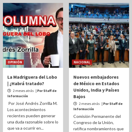
OPINIÓN
NACIONAL
La Madriguera del Lobo
Nuevos embajadores
| ¿Habrá tratado?
de México en Estados
Unidos, India y Países
2 meses atrás
| Por Staff de
Bajos
Información
Por José Andrés Zorrilla M.
2 meses atrás
| Por Staff de
Información
Los acontecimientos
recientes pueden generar
Comisión Permanente del
una duda razonable sobre lo
Congreso de la Unión,
que va a ocurrir en...
ratifica nombramientos que