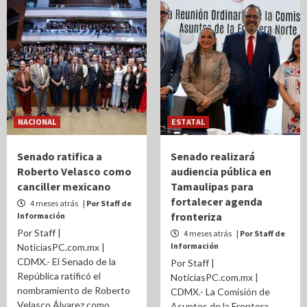
NACIONAL
ESTATAL
Senado ratifica a
Senado realizará
Roberto Velasco como
audiencia pública en
canciller mexicano
Tamaulipas para
fortalecer agenda
4 meses atrás
| Por Staff de
fronteriza
Información
Por Staff |
4 meses atrás
| Por Staff de
Información
NoticiasPC.com.mx |
CDMX.- El Senado de la
Por Staff |
República ratificó el
NoticiasPC.com.mx |
nombramiento de Roberto
CDMX.- La Comisión de
Velasco Álvarez como
Asuntos de la Frontera