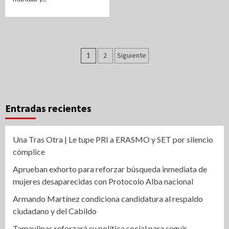
Paginación
1
2
Siguiente
de
entradas
Entradas recientes
Una Tras Otra | Le tupe PRI a ERASMO y SET por silencio
cómplice
Aprueban exhorto para reforzar búsqueda inmediata de
mujeres desaparecidas con Protocolo Alba nacional
Armando Martínez condiciona candidatura al respaldo
ciudadano y del Cabildo
Tamaulipas reforzará su política social para seguir