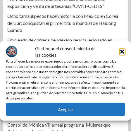
exposición y venta de artesanías “OVNI-CEDES”
Ocho tamaulipecos hacen historia con México en Corea
del Sur; conquistan el primer título mundial de Haidong
Gumdo
Empleado de correos de México resulta lesionado en
accidente
Gestionar el consentimiento de
las cookies
Cae célula armada en Matamoros durante operativo
Para ofrecer las mejores experiencias, utilizamos tecnologías como las
federal
cookies para almacenar y/o acceder a la información del dispositivo. El
consentimiento de estas tecnologías nos permitirá procesar datos como el
Plantea GP usar alertas ‘cell broadcast’ para búsqueda de
comportamiento de navegación o las identificaciones únicas en este sitio.
desaparecidos en Tamaulipas
No consentir o retirar el consentimiento, puede afectar negativamente a
ciertas características y funciones. Esta información es de suma importancia
Gobierno Municipal fortalece infraestructura urbana de
para garantizar la seguridad de nuestro sitio Noticias PC en el manejo de tus
Altamira
datos personales.
Rehabilitan edificios en Arboledas para beneficiar a más
Aceptar
de dos mil habitantes maderenses
Consolida Mónica Villarreal programa ‘Mujeres que