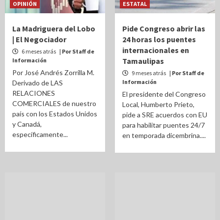
OPINIÓN
ESTATAL
La Madriguera del Lobo
Pide Congreso abrir las
| El Negociador
24 horas los puentes
internacionales en
6 meses atrás
| Por Staff de
Tamaulipas
Información
Por José Andrés Zorrilla M.
9 meses atrás
| Por Staff de
Información
Derivado de LAS
RELACIONES
El presidente del Congreso
COMERCIALES de nuestro
Local, Humberto Prieto,
país con los Estados Unidos
pide a SRE acuerdos con EU
y Canadá,
para habilitar puentes 24/7
específicamente...
en temporada dicembrina....