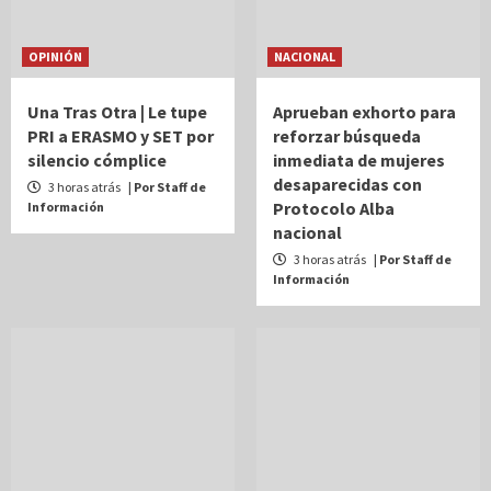
OPINIÓN
NACIONAL
Una Tras Otra | Le tupe
Aprueban exhorto para
PRI a ERASMO y SET por
reforzar búsqueda
silencio cómplice
inmediata de mujeres
desaparecidas con
3 horas atrás
| Por Staff de
Protocolo Alba
Información
nacional
3 horas atrás
| Por Staff de
Información