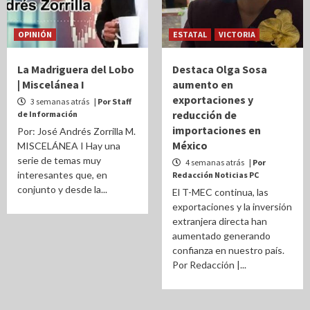
OPINIÓN
ESTATAL
VICTORIA
La Madriguera del Lobo
Destaca Olga Sosa
| Miscelánea I
aumento en
exportaciones y
3 semanas atrás
| Por Staff
reducción de
de Información
importaciones en
Por: José Andrés Zorrilla M.
México
MISCELÁNEA I Hay una
serie de temas muy
4 semanas atrás
| Por
interesantes que, en
Redacción Noticias PC
conjunto y desde la...
El T-MEC continua, las
exportaciones y la inversión
extranjera directa han
aumentado generando
confianza en nuestro país.
Por Redacción |...