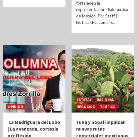
fortalecen la
representación diplomática
de México. Por Staff |
NoticiasPC.com.mx...
ESTATAL
NACIONAL
OPINIÓN
NEGOCIOS
TAMPICO
La Madriguera del Lobo
Tuna y nopal impulsan
| La avanzada, cortesía
nuevas rutas
y reflexión
comerciales mexicanas