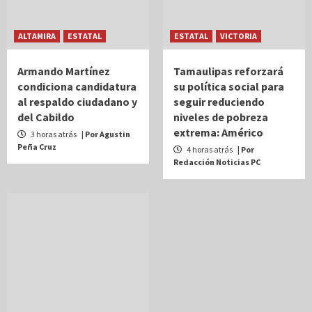
ALTAMIRA
ESTATAL
ESTATAL
VICTORIA
Armando Martínez
Tamaulipas reforzará
condiciona candidatura
su política social para
al respaldo ciudadano y
seguir reduciendo
del Cabildo
niveles de pobreza
extrema: Américo
3 horas atrás
| Por Agustin
Peña Cruz
4 horas atrás
| Por
Redacción Noticias PC