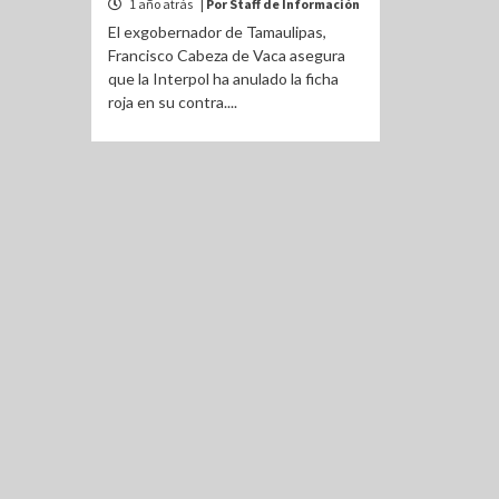
1 año atrás
| Por Staff de Información
El exgobernador de Tamaulipas,
Francisco Cabeza de Vaca asegura
que la Interpol ha anulado la ficha
roja en su contra....