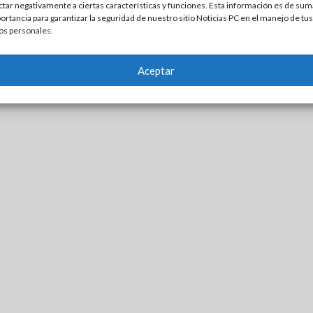
ctar negativamente a ciertas características y funciones. Esta información es de sum
ortancia para garantizar la seguridad de nuestro sitio Noticias PC en el manejo de tus
os personales.
Aceptar