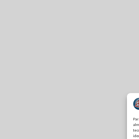
Par
alm
tec
ide