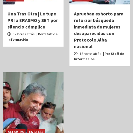
Una Tras Otra | Le tupe
Aprueban exhorto para
PRI a ERASMO y SET por
reforzar búsqueda
silencio cómplice
inmediata de mujeres
desaparecidas con
17 horas atrás
| Por Staff de
Protocolo Alba
Información
nacional
18 horas atrás
| Por Staff de
Información
ALTAMIRA
ESTATAL