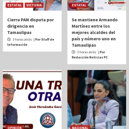
ESTATAL
VICTORIA
ESTATAL
Cierra PAN disputa por
Se mantiene Armando
dirigencia en
Martínez entre los
Tamaulipas
mejores alcaldes del
país y número uno en
3 horas atrás
| Por Staff de
Tamaulipas
Información
3 horas atrás
| Por
Redacción Noticias PC
OPINIÓN
NACIONAL